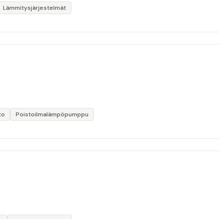
Lämmitysjärjestelmät
to
Poistoilmalämpöpumppu