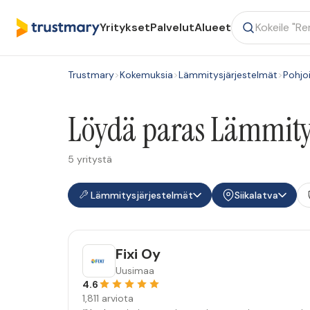
Yritykset
Palvelut
Alueet
Trustmary
>
Kokemuksia
>
Lämmitysjärjestelmät
>
Pohjo
Löydä paras Lämmitysj
5 yritystä
Lämmitysjärjestelmät
Siikalatva
Fixi Oy
Uusimaa
4.6
1,811 arviota