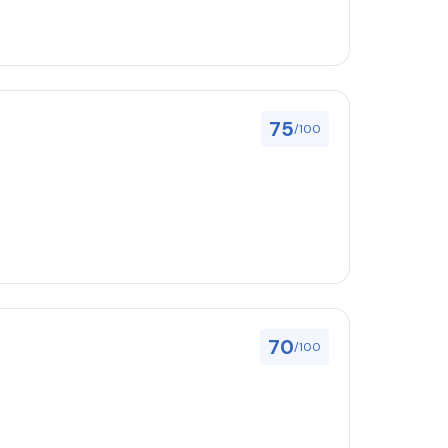
75
/100
70
/100