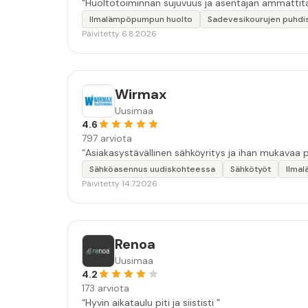
“Huoltotoiminnan sujuvuus ja asentajan ammattita
Ilmalämpöpumpun huolto
Sadevesikourujen puhdi
Päivitetty 6.8.2026
Wirmax
Uusimaa
4.6
797 arviota
Sähköasennus uudiskohteessa
Sähkötyöt
Ilma
Päivitetty 14.7.2026
Renoa
Uusimaa
4.2
173 arviota
“Hyvin aikataulu piti ja siististi ”