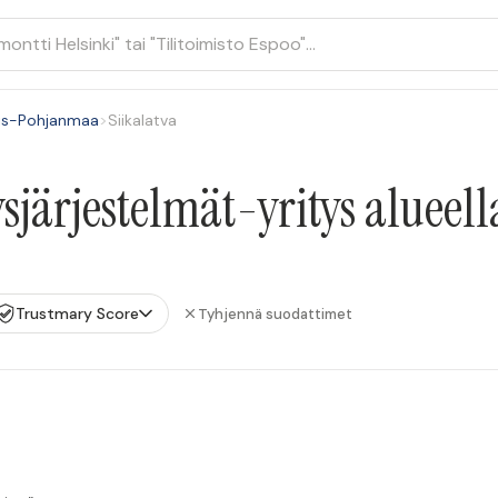
is-Pohjanmaa
>
Siikalatva
ärjestelmät-yritys alueell
Trustmary Score
Tyhjennä suodattimet