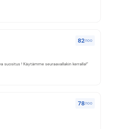
82
/100
ulut asenuksille pitivät, joten vahva suositus ! Käytämme seuraavallakin kerralla!”
78
/100