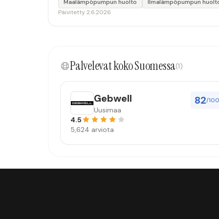
Maalämpöpumpun huolto
Ilmalämpöpumpun huolt
Päivitetty 2.6.2026
Palvelevat koko Suomessa
(1)
Gebwell
82
/10
Uusimaa
4.5
5,624 arviota