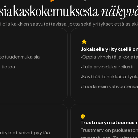
siakaskokemuksesta
näkyvä
i olla kaikkien saavutettavissa, jotta sekä yritykset että asia
Jokaisella yrityksellä o
a totuudenmukaisia
Oppia virheistä ja korjata
•
 tietoa
Tulla arvioiduksi reilusti
•
Käyttää tehokkaita työ
•
Tuoda esiin vahvuutensa
•
Trustmaryn sitoumus r
Trustmary on puolueeton 
 Yritykset voivat pyytää