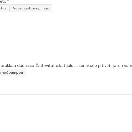
ito.”
stus
Vuosihuoltosopimus
“Asiakasystävällinen sähköyritys ja ihan mukavaa porukkaa duunissa 👍 Sovitut aikata
lämpöpumppu