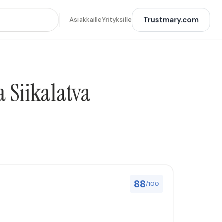
Trustmary.com
Asiakkaille
Yrityksille
a Siikalatva
88
/100