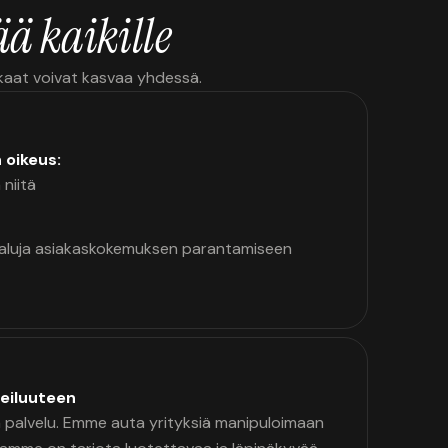
ä kaikille
kkaat voivat kasvaa yhdessä.
n oikeus:
 niitä
kaluja asiakaskokemuksen parantamiseen
eiluuteen
palvelu. Emme auta yrityksiä manipuloimaan