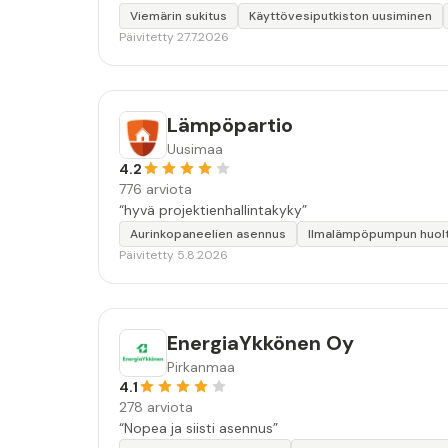
Viemärin sukitus
Käyttövesiputkiston uusiminen
Päivitetty 27.7.2026
Lämpöpartio
Uusimaa
4.2
776 arviota
“hyvä projektienhallintakyky”
Aurinkopaneelien asennus
Ilmalämpöpumpun huol
Päivitetty 5.8.2026
EnergiaYkkönen Oy
Pirkanmaa
4.1
278 arviota
“Nopea ja siisti asennus”