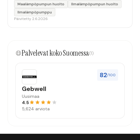
Maalämpöpumpun huolto
Ilmalämpöpumpun huolto
Ilmalämpöpumppu
Päivitetty 2.6.2026
Palvelevat koko Suomessa
(1)
82
/100
Gebwell
Uusimaa
4.5
5,624 arviota