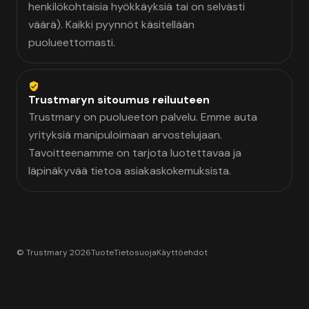
henkilökohtaisia hyökkäyksiä tai on selvästi
väärä). Kaikki pyynnöt käsitellään
puolueettomasti.
Trustmaryn sitoumus reiluuteen
Trustmary on puolueeton palvelu. Emme auta
yrityksiä manipuloimaan arvostelujaan.
Tavoitteenamme on tarjota luotettavaa ja
läpinäkyvää tietoa asiakaskokemuksista.
© Trustmary 2026
Tuote
Tietosuoja
Käyttöehdot