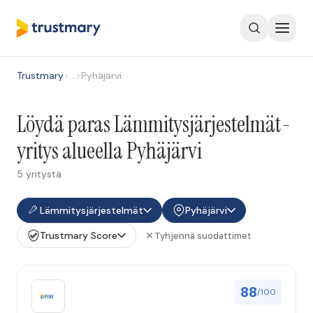
Trustmary
>
…
>
Pyhäjärvi
Löydä paras Lämmitysjärjestelmät-
yritys alueella Pyhäjärvi
5 yritystä
Lämmitysjärjestelmät
Pyhäjärvi
Trustmary Score
Tyhjennä suodattimet
88
/100