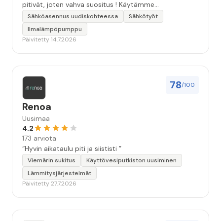
pitivät, joten vahva suositus ! Käytämme
seuraavallakin kerralla!”
Sähköasennus uudiskohteessa
Sähkötyöt
Ilmalämpöpumppu
Päivitetty 14.7.2026
78
/100
Renoa
Uusimaa
4.2
173 arviota
“Hyvin aikataulu piti ja siististi ”
Viemärin sukitus
Käyttövesiputkiston uusiminen
Lämmitysjärjestelmät
Päivitetty 27.7.2026