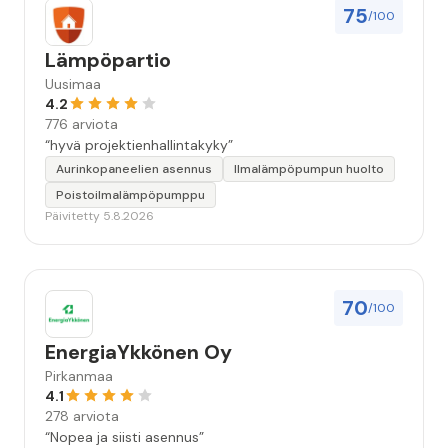
75
/100
Lämpöpartio
Uusimaa
4.2
776 arviota
“hyvä projektienhallintakyky”
Aurinkopaneelien asennus
Ilmalämpöpumpun huolto
Poistoilmalämpöpumppu
Päivitetty 5.8.2026
70
/100
EnergiaYkkönen Oy
Pirkanmaa
4.1
278 arviota
“Nopea ja siisti asennus”