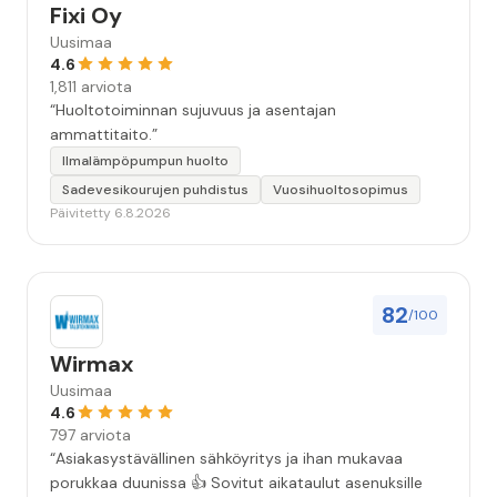
Fixi Oy
Uusimaa
4.6
1,811 arviota
“Huoltotoiminnan sujuvuus ja asentajan
ammattitaito.”
Ilmalämpöpumpun huolto
Sadevesikourujen puhdistus
Vuosihuoltosopimus
Päivitetty 6.8.2026
82
/100
Wirmax
Uusimaa
4.6
797 arviota
“Asiakasystävällinen sähköyritys ja ihan mukavaa
porukkaa duunissa 👍 Sovitut aikataulut asenuksille