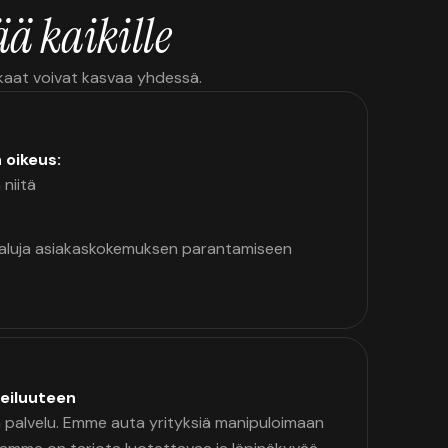
ä kaikille
kkaat voivat kasvaa yhdessä.
n oikeus:
 niitä
kaluja asiakaskokemuksen parantamiseen
eiluuteen
palvelu. Emme auta yrityksiä manipuloimaan