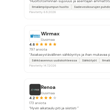
“Huoltotoiminnan sujuvuus ja asentajan ammattita
Ilmalämpöpumpun huolto
Sadevesikourujen puhdi
Päivitetty 6.8.2026
Wirmax
Uusimaa
4.6
797 arviota
Sähköasennus uudiskohteessa
Sähkötyöt
Ilma
Päivitetty 14.7.2026
Renoa
Uusimaa
4.2
173 arviota
“Hyvin aikataulu piti ja siististi ”