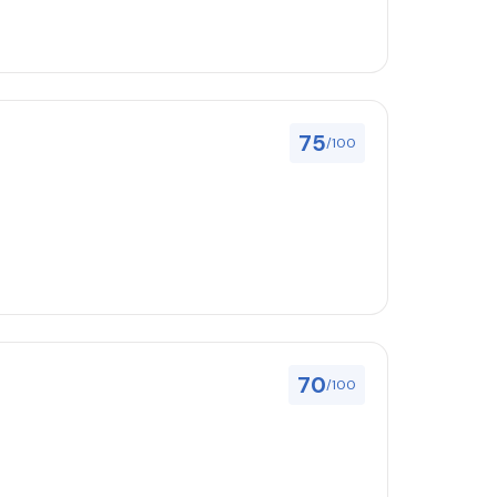
75
/100
70
/100