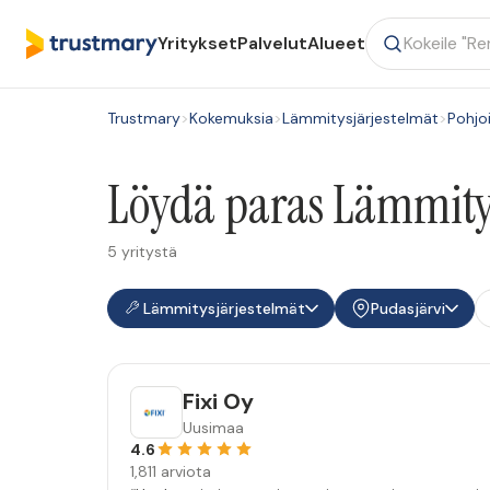
Yritykset
Palvelut
Alueet
Trustmary
>
Kokemuksia
>
Lämmitysjärjestelmät
>
Pohjo
Löydä paras Lämmitys
5 yritystä
Lämmitysjärjestelmät
Pudasjärvi
Fixi Oy
Uusimaa
4.6
1,811 arviota