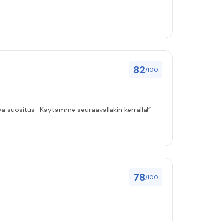
82
/100
ulut asenuksille pitivät, joten vahva suositus ! Käytämme seuraavallakin kerralla!”
78
/100