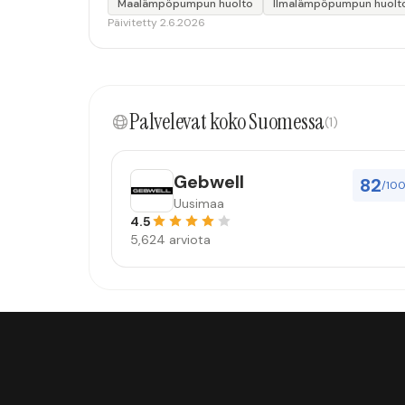
Maalämpöpumpun huolto
Ilmalämpöpumpun huolt
Päivitetty 2.6.2026
Palvelevat koko Suomessa
(1)
Gebwell
82
/10
Uusimaa
4.5
5,624 arviota