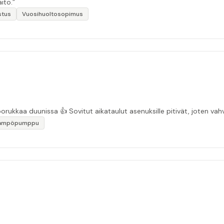
ito.”
stus
Vuosihuoltosopimus
“Asiakasystävällinen sähköyritys ja ihan mukavaa porukkaa duunissa 👍 Sovitut aikata
lämpöpumppu