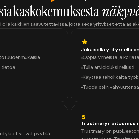
siakaskokemuksesta
näkyvä
i olla kaikkien saavutettavissa, jotta sekä yritykset että asia
Jokaisella yrityksellä o
a totuudenmukaisia
Oppia virheistä ja korjata
•
 tietoa
Tulla arvioiduksi reilusti
•
Käyttää tehokkaita työ
•
Tuoda esiin vahvuutensa
•
Trustmaryn sitoumus r
Trustmary on puolueeton 
 Yritykset voivat pyytää