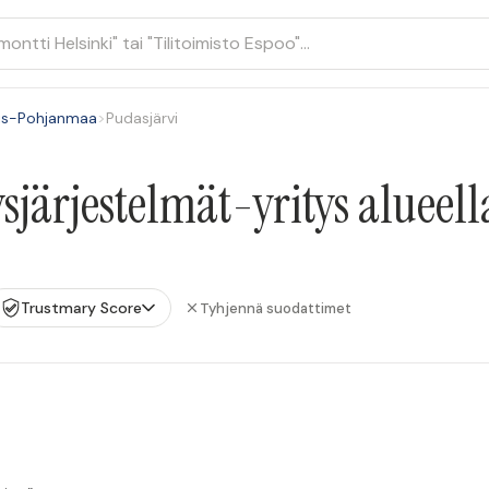
is-Pohjanmaa
>
Pudasjärvi
järjestelmät-yritys alueell
Trustmary Score
Tyhjennä suodattimet