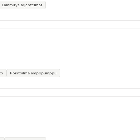
Lämmitysjärjestelmät
to
Poistoilmalämpöpumppu