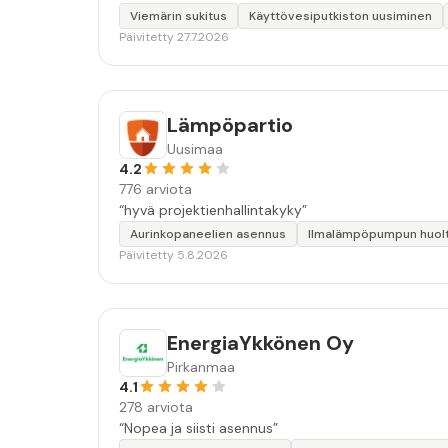
Viemärin sukitus
Käyttövesiputkiston uusiminen
Päivitetty 27.7.2026
Lämpöpartio
Uusimaa
4.2
776 arviota
“hyvä projektienhallintakyky”
Aurinkopaneelien asennus
Ilmalämpöpumpun huol
Päivitetty 5.8.2026
EnergiaYkkönen Oy
Pirkanmaa
4.1
278 arviota
“Nopea ja siisti asennus”