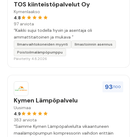
TOS kiinteistöpalvelut Oy
Kymenlaakso
4.8
97 arviota
“Kaikki sujui todella hyvin ja asentaja oli
ammattitaitoinen ja mukava ”
Ilmanvaihtokoneiden myynti
Ilmastoinnin asennus
Poistoilmalämpöpumppu
Päivitetty 4.8.2026
93
/100
Kymen Lämpöpalvelu
Uusimaa
4.9
383 arviota
“Saimme Kymen Lämpöpalvelulta vikaantuneen
maalämpöpumpun kompressorin vaihdon erittäin