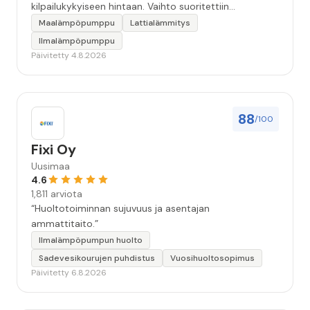
kilpailukykyiseen hintaan. Vaihto suoritettiin
ammattitaidolla ja ystävällisellä palveluasenteella.
Maalämpöpumppu
Lattialämmitys
Samalla käynnillä huomattu pikkuvika korjattiin myös.
Ilmalämpöpumppu
Jäi tunne että oltiin aidosti kiinnostuneita siitä, että
Päivitetty 4.8.2026
asiakkaan järjestelmä saadaan kuntoon. Suosittelen!”
88
/100
Fixi Oy
Uusimaa
4.6
1,811 arviota
“Huoltotoiminnan sujuvuus ja asentajan
ammattitaito.”
Ilmalämpöpumpun huolto
Sadevesikourujen puhdistus
Vuosihuoltosopimus
Päivitetty 6.8.2026