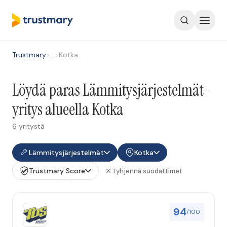
Trustmary
>
…
>
Kotka
Löydä paras Lämmitysjärjestelmät-
yritys alueella Kotka
6 yritystä
Lämmitysjärjestelmät
Kotka
Trustmary Score
Tyhjennä suodattimet
94
/100