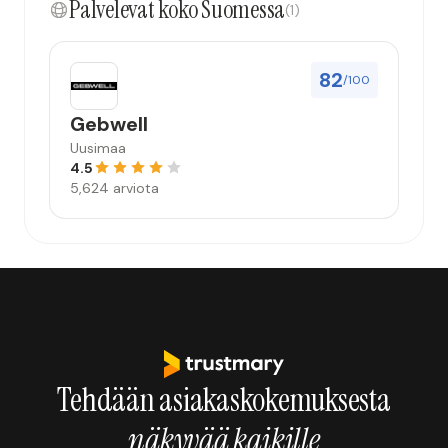
Palvelevat koko Suomessa
(1)
82
/100
Gebwell
Uusimaa
4.5
5,624 arviota
Tehdään asiakaskokemuksesta
näkyvää kaikille