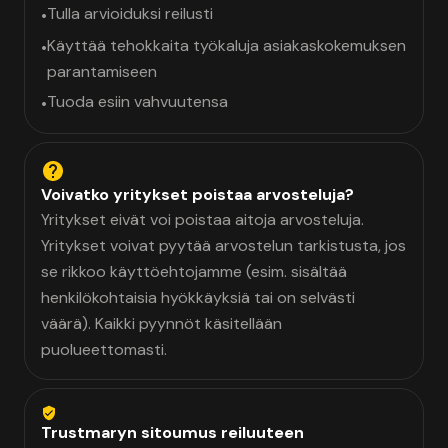
Tulla arvioiduksi reilusti
•
Käyttää tehokkaita työkaluja asiakaskokemuksen
•
parantamiseen
Tuoda esiin vahvuutensa
•
Voivatko yritykset poistaa arvosteluja?
Yritykset eivät voi poistaa aitoja arvosteluja.
Yritykset voivat pyytää arvostelun tarkistusta, jos
se rikkoo käyttöehtojamme (esim. sisältää
henkilökohtaisia hyökkäyksiä tai on selvästi
väärä). Kaikki pyynnöt käsitellään
puolueettomasti.
Trustmaryn sitoumus reiluuteen