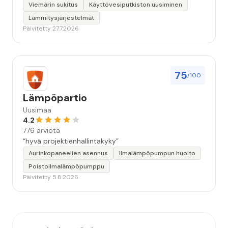
Viemärin sukitus
Käyttövesiputkiston uusiminen
Lämmitysjärjestelmät
Päivitetty 27.7.2026
75
/100
Lämpöpartio
Uusimaa
4.2
776 arviota
“hyvä projektienhallintakyky”
Aurinkopaneelien asennus
Ilmalämpöpumpun huolto
Poistoilmalämpöpumppu
Päivitetty 5.8.2026