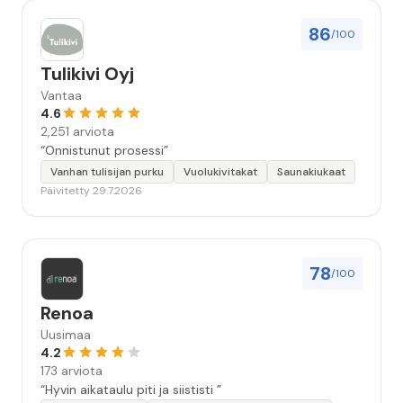
86
/100
Tulikivi Oyj
Vantaa
4.6
2,251 arviota
“Onnistunut prosessi”
Vanhan tulisijan purku
Vuolukivitakat
Saunakiukaat
Päivitetty 29.7.2026
78
/100
Renoa
Uusimaa
4.2
173 arviota
“Hyvin aikataulu piti ja siististi ”