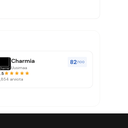
Charmia
82
/100
Uusimaa
.5
,854 arviota