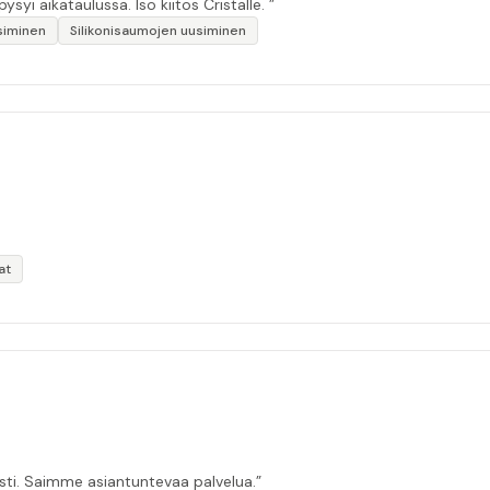
“Huolellinen työ, hyvä lopputulos. Viestintä toimii, pysyi aikataulussa. Iso kiitos Cristalle. ”
siminen
Silikonisaumojen uusiminen
at
asti. Saimme asiantuntevaa palvelua.”