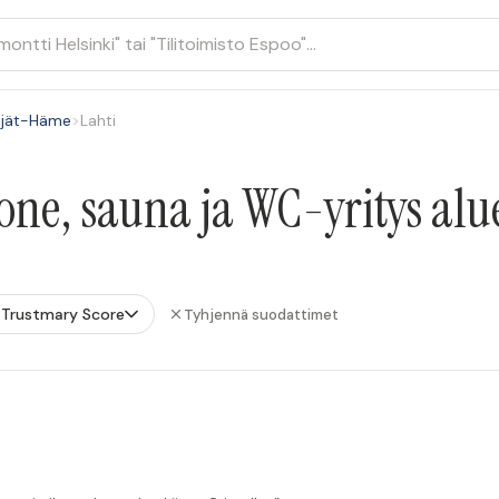
ijät-Häme
>
Lahti
ne, sauna ja WC-yritys alue
Trustmary Score
Tyhjennä suodattimet