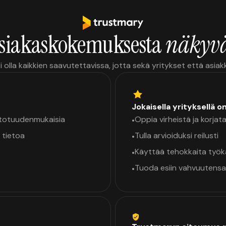
siakaskokemuksesta
näkyvä
i olla kaikkien saavutettavissa, jotta sekä yritykset että asia
Jokaisella yrityksellä o
a totuudenmukaisia
Oppia virheistä ja korjata
•
 tietoa
Tulla arvioiduksi reilusti
•
Käyttää tehokkaita työ
•
Tuoda esiin vahvuutensa
•