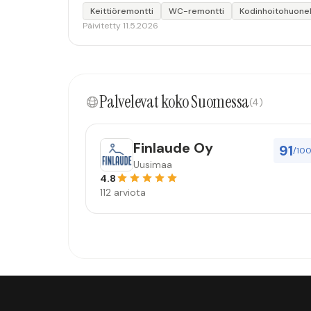
Keittiöremontti
WC-remontti
Kodinhoitohuone
Päivitetty 11.5.2026
Palvelevat koko Suomessa
(4)
Finlaude Oy
91
/10
Uusimaa
4.8
112 arviota