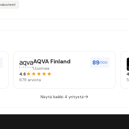
kalusteet
AQVA Finland
89
0
/100
Uusimaa
4.6
4
679 arviota
5
Näytä kaikki 4 yritystä