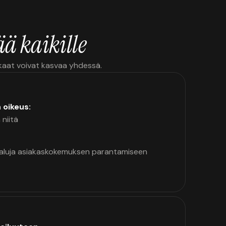
ä kaikille
kkaat voivat kasvaa yhdessä.
n oikeus:
 niitä
kaluja asiakaskokemuksen parantamiseen