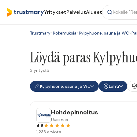
Yritykset
Palvelut
Alueet
Trustmary
>
Kokemuksia
>
Kylpyhuone, sauna ja WC
>
Pä
Löydä paras Kylpyhuo
3 yritystä
Kylpyhuone, sauna ja WC
Lahti
Hohdepinnoitus
Uusimaa
4.6
1,233 arviota