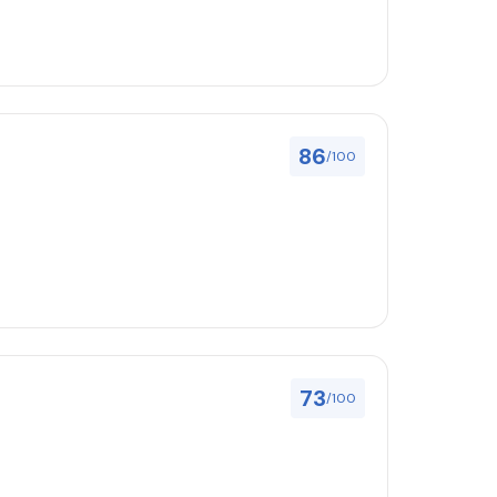
86
/100
73
/100