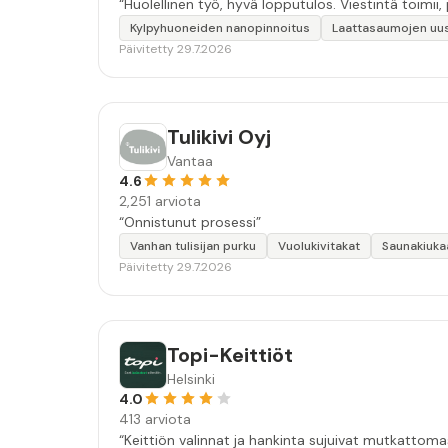
Kylpyhuoneiden nanopinnoitus
Laattasaumojen uu
Päivitetty 29.7.2026
Tulikivi Oyj
Vantaa
4.6
2,251 arviota
“Onnistunut prosessi”
Vanhan tulisijan purku
Vuolukivitakat
Saunakiuka
Päivitetty 29.7.2026
Topi-Keittiöt
Helsinki
4.0
413 arviota
“Keittiön valinnat ja hankinta sujuivat mutkattom