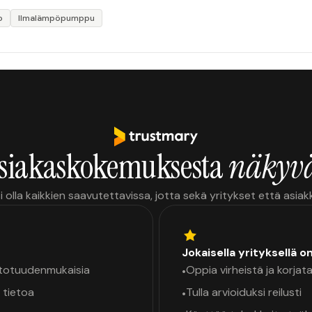
o
Ilmalämpöpumppu
siakaskokemuksesta
näkyvä
i olla kaikkien saavutettavissa, jotta sekä yritykset että asia
Jokaisella yrityksellä o
a totuudenmukaisia
Oppia virheistä ja korjata
•
 tietoa
Tulla arvioiduksi reilusti
•