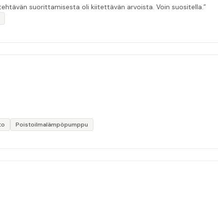
ehtävän suorittamisesta oli kiitettävän arvoista. Voin suositella.”
to
Poistoilmalämpöpumppu