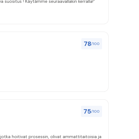
ulut asenuksille pitivät, joten vahva suositus ! Käytämme seuraavallakin kerralla!”
78
/100
75
/100
jotka hoitivat prosessin, olivat ammattitaitoisia ja