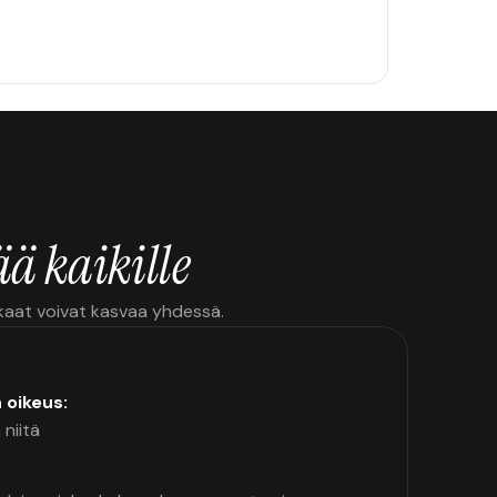
ä kaikille
kkaat voivat kasvaa yhdessä.
n oikeus:
 niitä