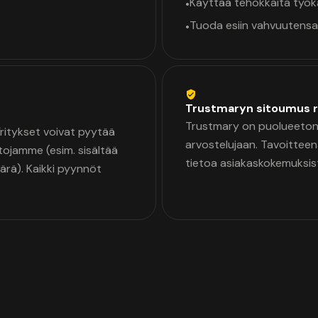
Käyttää tehokkaita työ
•
Tuoda esiin vahvuutensa
•
Trustmaryn sitoumus r
Trustmary on puolueeton 
 Yritykset voivat pyytää
arvostelujaan. Tavoittee
tojamme (esim. sisältää
tietoa asiakaskokemuksis
äärä). Kaikki pyynnöt