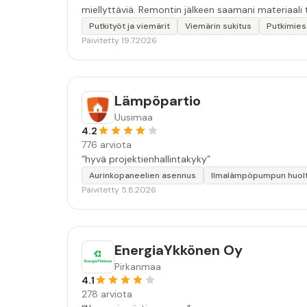
miellyttäviä. Remontin jälkeen saamani materiaali t
Putkityöt ja viemärit
Viemärin sukitus
Putkimies
Päivitetty 19.7.2026
Lämpöpartio
Uusimaa
4.2
776 arviota
“hyvä projektienhallintakyky”
Aurinkopaneelien asennus
Ilmalämpöpumpun huol
Päivitetty 5.8.2026
EnergiaYkkönen Oy
Pirkanmaa
4.1
278 arviota