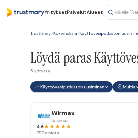
Yritykset
Palvelut
Alueet
Trustmary
>
Kokemuksia
>
Käyttövesiputkiston uusimin
Löydä paras Käyttöve
5 yritystä
Käyttövesiputkiston uusiminen
Multia
Wirmax
Uusimaa
4.6
797 arviota