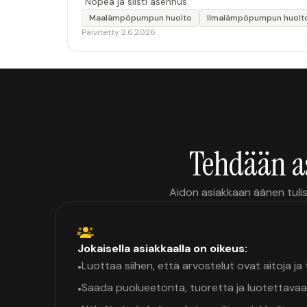
“Nopea ja siisti asennus”
Maalämpöpumpun huolto
Ilmalämpöpumpun huolt
Päivitetty 2.6.2026
Tehdään a
Aidon asiakkaan äänen tulis
Jokaisella asiakkaalla on oikeus:
Luottaa siihen, että arvostelut ovat aitoja j
•
Saada puolueetonta, tuoretta ja luotettavaa
•