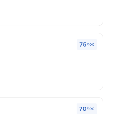
75
/100
70
/100