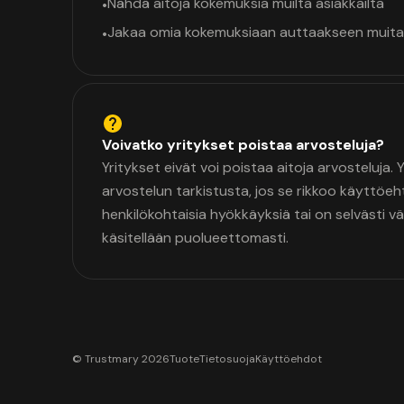
Nähdä aitoja kokemuksia muilta asiakkailta
•
Jakaa omia kokemuksiaan auttaakseen muita
•
Voivatko yritykset poistaa arvosteluja?
Yritykset eivät voi poistaa aitoja arvosteluja.
arvostelun tarkistusta, jos se rikkoo käyttöeh
henkilökohtaisia hyökkäyksiä tai on selvästi v
käsitellään puolueettomasti.
© Trustmary 2026
Tuote
Tietosuoja
Käyttöehdot