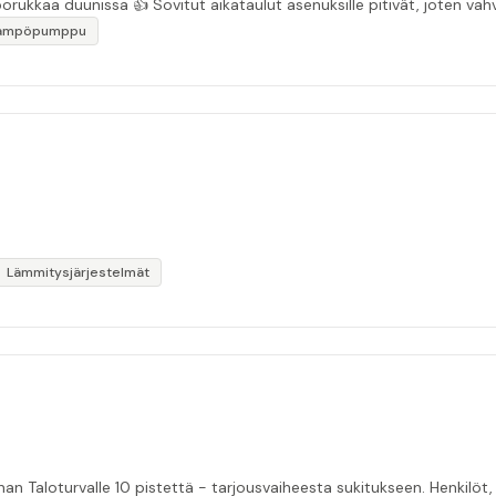
“Asiakasystävällinen sähköyritys ja ihan mukavaa porukkaa duunissa 👍 Sovitut aikata
lämpöpumppu
Lämmitysjärjestelmät
nan Taloturvalle 10 pistettä - tarjousvaiheesta sukitukseen. Henkilöt, 