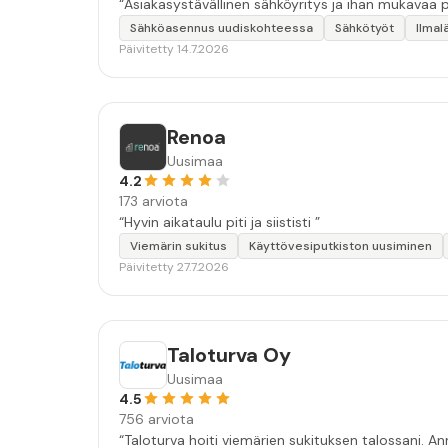
Sähköasennus uudiskohteessa
Sähkötyöt
Ilma
Päivitetty 14.7.2026
Renoa
Uusimaa
4.2
173 arviota
“Hyvin aikataulu piti ja siististi ”
Viemärin sukitus
Käyttövesiputkiston uusiminen
Päivitetty 27.7.2026
Taloturva Oy
Uusimaa
4.5
756 arviota
“Taloturva hoiti viemärien sukituksen talossani. An