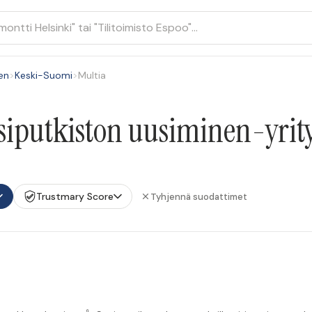
en
>
Keski-Suomi
>
Multia
siputkiston uusiminen-yrity
Trustmary Score
Tyhjennä suodattimet