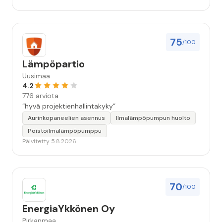
kiitettävän arvoista. Voin suositella.”
75
/100
Lämpöpartio
Uusimaa
4.2
776 arviota
“hyvä projektienhallintakyky”
Aurinkopaneelien asennus
Ilmalämpöpumpun huolto
Poistoilmalämpöpumppu
Päivitetty 5.8.2026
70
/100
EnergiaYkkönen Oy
Pirkanmaa