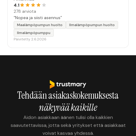
4.1
278 arviota
“Nopea ja siisti asennus”
Maalämpöpumpun huolto
Ilmalämpöpumpun huolto
Ilmalämpöpumppu
Päivitetty 2.6.2026
Tehdään asiakaskokemuksesta
näkyvää kaikille
Aidon asiakkaan äänen tulisi olla kaikkien
saavutettavissa, jotta sekä yritykset että asiakkaat
voivat kasvaa yhdessä.