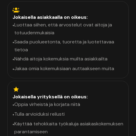
Jokaisella asiakkaalla on oikeus:
Luottaa siihen, että arvostelut ovat aitoja ja
•
totuudenmukaisia
Saada puolueetonta, tuoretta ja luotettavaa
•
tietoa
Nähdä aitoja kokemuksia muilta asiakkailta
•
Jakaa omia kokemuksiaan auttaakseen muita
•
Jokaisella yrityksellä on oikeus:
Oppia virheistä ja korjata niitä
•
Tulla arvioiduksi reilusti
•
Käyttää tehokkaita työkaluja asiakaskokemuksen
•
parantamiseen