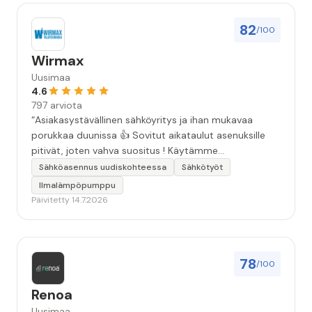
82
/100
Wirmax
Uusimaa
4.6
797 arviota
“Asiakasystävällinen sähköyritys ja ihan mukavaa
porukkaa duunissa 👍 Sovitut aikataulut asenuksille
pitivät, joten vahva suositus ! Käytämme
seuraavallakin kerralla!”
Sähköasennus uudiskohteessa
Sähkötyöt
Ilmalämpöpumppu
Päivitetty 14.7.2026
78
/100
Renoa
Uusimaa