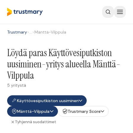
Trustmary
>
…
>
Mänttä-Vilppula
Löydä paras Käyttövesiputkiston
uusiminen-yritys alueella Mänttä-
Vilppula
5 yritystä
Käyttövesiputkiston uusiminen
Mänttä-Vilppula
Trustmary Score
Tyhjennä suodattimet