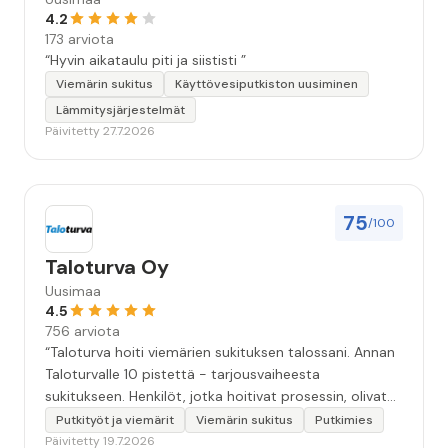
4.2
173 arviota
“Hyvin aikataulu piti ja siististi ”
Viemärin sukitus
Käyttövesiputkiston uusiminen
Lämmitysjärjestelmät
Päivitetty 27.7.2026
75
/100
Taloturva Oy
Uusimaa
4.5
756 arviota
“Taloturva hoiti viemärien sukituksen talossani. Annan
Taloturvalle 10 pistettä - tarjousvaiheesta
sukitukseen. Henkilöt, jotka hoitivat prosessin, olivat
ammattitaitoisia ja miellyttäviä. Remontin jälkeen
Putkityöt ja viemärit
Viemärin sukitus
Putkimies
saamani materiaali tehtävän suorittamisesta oli
Päivitetty 19.7.2026