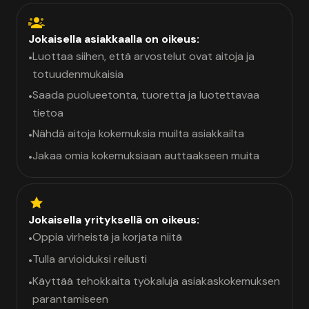
Jokaisella asiakkaalla on oikeus:
Luottaa siihen, että arvostelut ovat aitoja ja
•
totuudenmukaisia
Saada puolueetonta, tuoretta ja luotettavaa
•
tietoa
Nähdä aitoja kokemuksia muilta asiakkailta
•
Jakaa omia kokemuksiaan auttaakseen muita
•
Jokaisella yrityksellä on oikeus:
Oppia virheistä ja korjata niitä
•
Tulla arvioiduksi reilusti
•
Käyttää tehokkaita työkaluja asiakaskokemuksen
•
parantamiseen