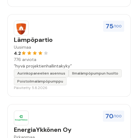
kiitettävän arvoista. Voin suositella.”
75
/100
Lämpöpartio
Uusimaa
4.2
776 arviota
“hyvä projektienhallintakyky”
Aurinkopaneelien asennus
Ilmalämpöpumpun huolto
Poistoilmalämpöpumppu
Päivitetty 5.8.2026
70
/100
EnergiaYkkönen Oy
Pirkanmaa