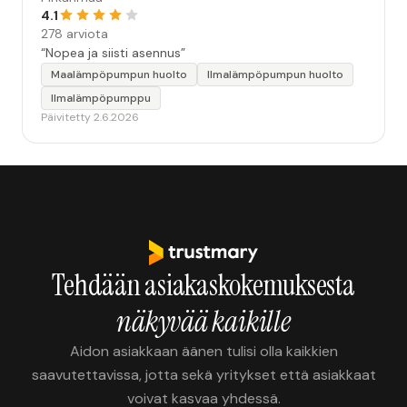
4.1
278 arviota
“Nopea ja siisti asennus”
Maalämpöpumpun huolto
Ilmalämpöpumpun huolto
Ilmalämpöpumppu
Päivitetty 2.6.2026
Tehdään asiakaskokemuksesta
näkyvää kaikille
Aidon asiakkaan äänen tulisi olla kaikkien
saavutettavissa, jotta sekä yritykset että asiakkaat
voivat kasvaa yhdessä.