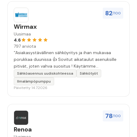
82
/100
Wirmax
Uusimaa
4.6
797 arviota
“Asiakasystävällinen sähköyritys ja ihan mukavaa
porukkaa duunissa 👍 Sovitut aikataulut asenuksille
pitivät, joten vahva suositus ! Käytämme
seuraavallakin kerralla!”
Sähköasennus uudiskohteessa
Sähkötyöt
Ilmalämpöpumppu
Päivitetty 14.7.2026
78
/100
Renoa
Uusimaa