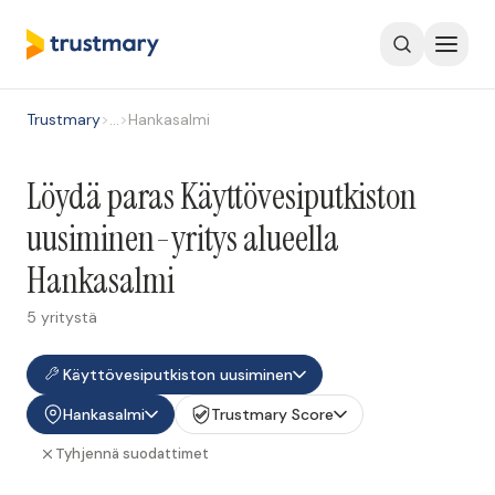
Trustmary
>
…
>
Hankasalmi
Löydä paras Käyttövesiputkiston
uusiminen-yritys alueella
Hankasalmi
5 yritystä
Käyttövesiputkiston uusiminen
Hankasalmi
Trustmary Score
Tyhjennä suodattimet