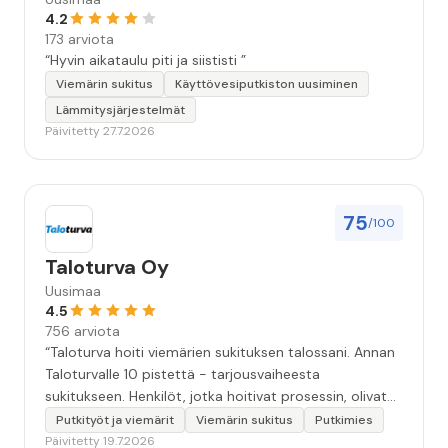
4.2
173 arviota
“Hyvin aikataulu piti ja siististi ”
Viemärin sukitus
Käyttövesiputkiston uusiminen
Lämmitysjärjestelmät
Päivitetty 27.7.2026
75
/100
Taloturva Oy
Uusimaa
4.5
756 arviota
“Taloturva hoiti viemärien sukituksen talossani. Annan
Taloturvalle 10 pistettä - tarjousvaiheesta
sukitukseen. Henkilöt, jotka hoitivat prosessin, olivat
ammattitaitoisia ja miellyttäviä. Remontin jälkeen
Putkityöt ja viemärit
Viemärin sukitus
Putkimies
saamani materiaali tehtävän suorittamisesta oli
Päivitetty 19.7.2026