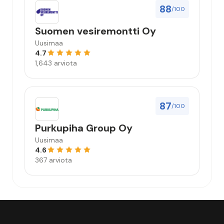
88
/100
Suomen vesiremontti Oy
Uusimaa
4.7
1,643 arviota
87
/100
Purkupiha Group Oy
Uusimaa
4.6
367 arviota