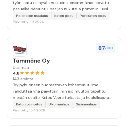
työn laatu oli hyvä. moitteina: ensimmäinen sovittu
pesuaika peruuntui pesijän nukuttua pommiin. uusi
aika piti ja työn jälki oikein hyvää ja osaavaa. toinen
Peltikaton maalaus
Katon pesu
Peltikaton pesu
murhe tuli koska olimme matkoilla ja jossain
Päivitetty 4.8.2026
pesun/pinnoituksen vaiheessa oli pihalla ollut vesihana
jäänyt auki ja jossain vaiheessa töiden jo loputtua oli
letku irronnut ulkohanasta ja syöksi vettä kolme
vuorokautta pihalle...kunnes naapuri uskaltautui
87
/100
pihallemme ja sulki hanan. Hieman siis tarkkuutta
hommiin ja hyvä tulee. ”
Tämmöne Oy
Uusimaa
4.8
143 arviota
“Kylpyhuoneen huomattavan kohentunut ilme
ilahduttaa yhä päivittäin, niin iso muutos tapahtui
meidän osalta. Kiitos Veera tarkasta ja huolellisesta
työstä, sekä ystävällisestä palvelusta!”
Katon pinnoitus
Ulkomaalaus
Sisämaalaus
Päivitetty 18.4.2026