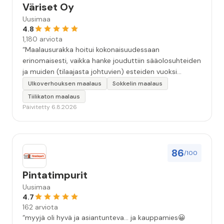
Väriset Oy
Uusimaa
4.8
1,180 arviota
“Maalausurakka hoitui kokonaisuudessaan
erinomaisesti, vaikka hanke jouduttiin sääolosuhteiden
ja muiden (tilaajasta johtuvien) esteiden vuoksi
keskeyttämään n. 3 viikoksi. Maalaistulos on oikein
Ulkoverhouksen maalaus
Sokkelin maalaus
hyvä, yhteydenpito erinomaista, jälkityöt tehtiin
Tiilikaton maalaus
huolellisesti. Suosittelen. Erityiskiitos itse maalareille:
Päivitetty 6.8.2026
Miljalle ja Valmalle!”
86
/100
Pintatimpurit
Uusimaa
4.7
162 arviota
“myyjä oli hyvä ja asiantunteva... ja kauppamies😀