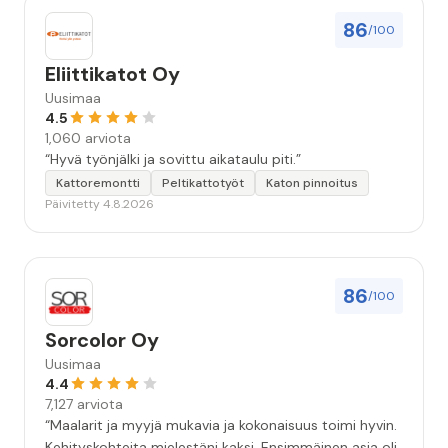
86
/100
Eliittikatot Oy
Uusimaa
4.5
1,060 arviota
“Hyvä työnjälki ja sovittu aikataulu piti.”
Kattoremontti
Peltikattotyöt
Katon pinnoitus
Päivitetty 4.8.2026
86
/100
Sorcolor Oy
Uusimaa
4.4
7,127 arviota
“Maalarit ja myyjä mukavia ja kokonaisuus toimi hyvin.
Kehityskohteita mielestäni kaksi. Ensimmäinen asia oli