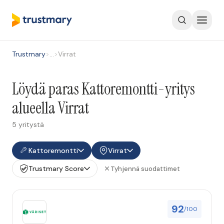
Trustmary
>
…
>
Virrat
Löydä paras Kattoremontti-yritys
alueella Virrat
5 yritystä
Kattoremontti
Virrat
Trustmary Score
Tyhjennä suodattimet
92
/100