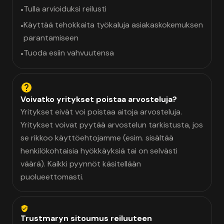
Tulla arvioiduksi reilusti
•
Käyttää tehokkaita työkaluja asiakaskokemuksen
•
parantamiseen
Tuoda esiin vahvuutensa
•
Voivatko yritykset poistaa arvosteluja?
Yritykset eivät voi poistaa aitoja arvosteluja.
Yritykset voivat pyytää arvostelun tarkistusta, jos
se rikkoo käyttöehtojamme (esim. sisältää
henkilökohtaisia hyökkäyksiä tai on selvästi
väärä). Kaikki pyynnöt käsitellään
puolueettomasti.
Trustmaryn sitoumus reiluuteen