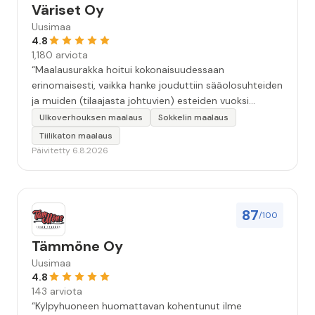
Väriset Oy
Uusimaa
4.8
1,180 arviota
“Maalausurakka hoitui kokonaisuudessaan
erinomaisesti, vaikka hanke jouduttiin sääolosuhteiden
ja muiden (tilaajasta johtuvien) esteiden vuoksi
keskeyttämään n. 3 viikoksi. Maalaistulos on oikein
Ulkoverhouksen maalaus
Sokkelin maalaus
hyvä, yhteydenpito erinomaista, jälkityöt tehtiin
Tiilikaton maalaus
huolellisesti. Suosittelen. Erityiskiitos itse maalareille:
Päivitetty 6.8.2026
Miljalle ja Valmalle!”
87
/100
Tämmöne Oy
Uusimaa
4.8
143 arviota
“Kylpyhuoneen huomattavan kohentunut ilme