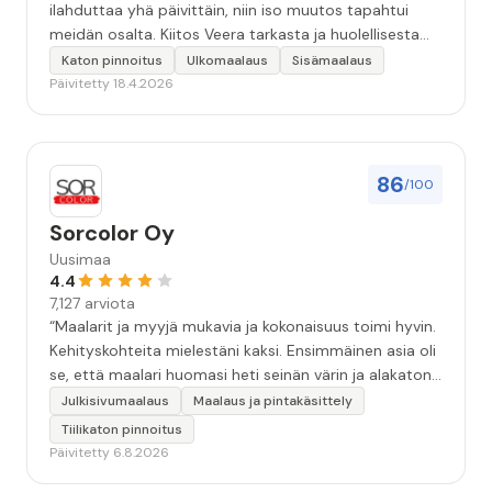
ilahduttaa yhä päivittäin, niin iso muutos tapahtui
meidän osalta. Kiitos Veera tarkasta ja huolellisesta
työstä, sekä ystävällisestä palvelusta!”
Katon pinnoitus
Ulkomaalaus
Sisämaalaus
Päivitetty 18.4.2026
86
/100
Sorcolor Oy
Uusimaa
4.4
7,127 arviota
“Maalarit ja myyjä mukavia ja kokonaisuus toimi hyvin.
Kehityskohteita mielestäni kaksi. Ensimmäinen asia oli
se, että maalari huomasi heti seinän värin ja alakaton
värin erot mitä en huomannut. Hyvä toki että siinä
Julkisivumaalaus
Maalaus ja pintakäsittely
kohtaa huomattu mutta toki optimaalisessa
Tiilikaton pinnoitus
tilanteessa myyjä olisi jo kiinnittänyt tähän huomiota.
Päivitetty 6.8.2026
Toinen kehityskohde on myyjän ja maalajien välinen