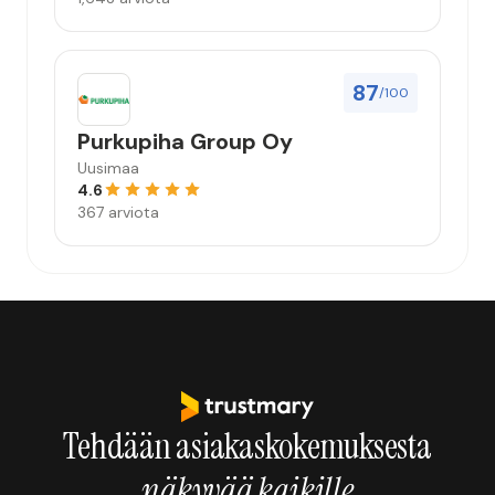
87
/100
Purkupiha Group Oy
Uusimaa
4.6
367 arviota
Tehdään asiakaskokemuksesta
näkyvää kaikille