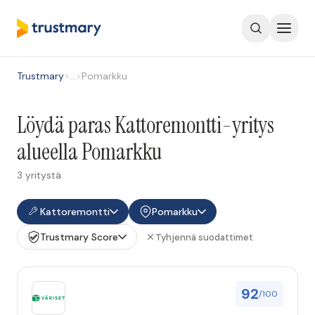
Trustmary
>
…
>
Pomarkku
Löydä paras Kattoremontti-yritys
alueella Pomarkku
3 yritystä
Kattoremontti
Pomarkku
Trustmary Score
Tyhjennä suodattimet
92
/100