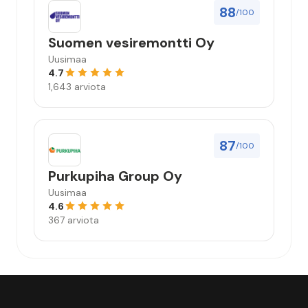
88
/100
Suomen vesiremontti Oy
Uusimaa
4.7
1,643 arviota
87
/100
Purkupiha Group Oy
Uusimaa
4.6
367 arviota