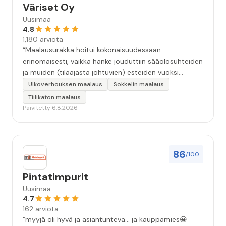
Väriset Oy
Uusimaa
4.8
1,180 arviota
“Maalausurakka hoitui kokonaisuudessaan
erinomaisesti, vaikka hanke jouduttiin sääolosuhteiden
ja muiden (tilaajasta johtuvien) esteiden vuoksi
keskeyttämään n. 3 viikoksi. Maalaistulos on oikein
Ulkoverhouksen maalaus
Sokkelin maalaus
hyvä, yhteydenpito erinomaista, jälkityöt tehtiin
Tiilikaton maalaus
huolellisesti. Suosittelen. Erityiskiitos itse maalareille:
Päivitetty 6.8.2026
Miljalle ja Valmalle!”
86
/100
Pintatimpurit
Uusimaa
4.7
162 arviota
“myyjä oli hyvä ja asiantunteva... ja kauppamies😀