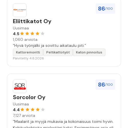
86
/100
Eliittikatot Oy
Uusimaa
4.5
1,060 arviota
“Hyvä työnjälki ja sovittu aikataulu piti.”
Kattoremontti
Peltikattotyöt
Katon pinnoitus
Päivitetty 4.8.2026
86
/100
Sorcolor Oy
Uusimaa
4.4
7,127 arviota
“Maalarit ja myyjä mukavia ja kokonaisuus toimi hyvin.
Kehityskohteita mielestäni kaksi. Ensimmäinen asia oli