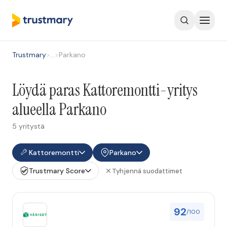
Trustmary
>
…
>
Parkano
Löydä paras Kattoremontti-yritys
alueella Parkano
5 yritystä
Kattoremontti
Parkano
Trustmary Score
Tyhjennä suodattimet
92
/100