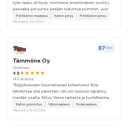
työn laatu oli hyvä. moitteina: ensimmäinen sovittu
pesuaika peruuntui pesijän nukuttua pommiin. uusi
aika piti ja työn jälki oikein hyvää ja osaavaa. toinen
Peltikaton maalaus
Katon pesu
Peltikaton pesu
murhe tuli koska olimme matkoilla ja jossain
Päivitetty 4.8.2026
pesun/pinnoituksen vaiheessa oli pihalla ollut vesihana
jäänyt auki ja jossain vaiheessa töiden jo loputtua oli
letku irronnut ulkohanasta ja syöksi vettä kolme
vuorokautta pihalle...kunnes naapuri uskaltautui
87
/100
pihallemme ja sulki hanan. Hieman siis tarkkuutta
hommiin ja hyvä tulee. ”
Tämmöne Oy
Uusimaa
4.8
143 arviota
“Kylpyhuoneen huomattavan kohentunut ilme
ilahduttaa yhä päivittäin, niin iso muutos tapahtui
meidän osalta. Kiitos Veera tarkasta ja huolellisesta
työstä, sekä ystävällisestä palvelusta!”
Katon pinnoitus
Ulkomaalaus
Sisämaalaus
Päivitetty 18.4.2026