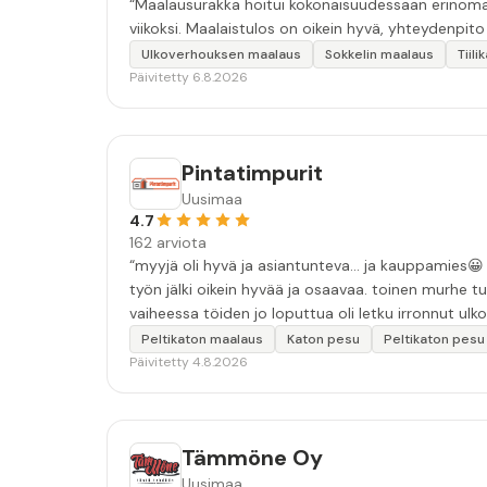
“Maalausurakka hoitui kokonaisuudessaan erinomais
viikoksi. Maalaistulos on oikein hyvä, yhteydenpito er
Ulkoverhouksen maalaus
Sokkelin maalaus
Tiil
Päivitetty 6.8.2026
Pintatimpurit
Uusimaa
4.7
162 arviota
“myyjä oli hyvä ja asiantunteva... ja kauppamies😀 työn laatu oli hyvä. moitteina: ensimmäinen sovittu pesuaika peruun
työn jälki oikein hyvää ja osaavaa. toinen murhe tu
vaiheessa töiden jo loputtua oli letku irronnut ulkoha
tarkkuutta hommiin ja hyvä tulee. ”
Peltikaton maalaus
Katon pesu
Peltikaton pesu
Päivitetty 4.8.2026
Tämmöne Oy
Uusimaa