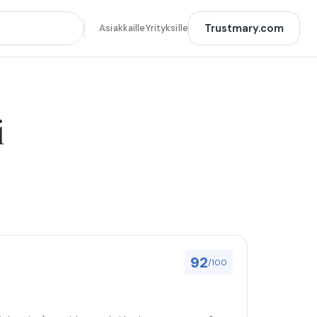
Trustmary.com
Asiakkaille
Yrityksille
i
92
/100