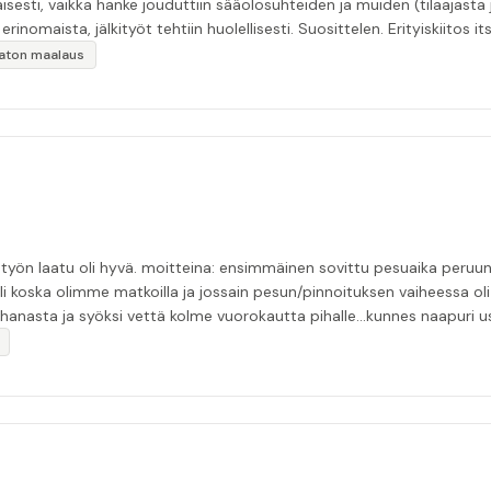
esti, vaikka hanke jouduttiin sääolosuhteiden ja muiden (tilaajasta
inomaista, jälkityöt tehtiin huolellisesti. Suosittelen. Erityiskiitos itse
ikaton maalaus
tui pesijän nukuttua pommiin. uusi aika piti ja
li koska olimme matkoilla ja jossain pesun/pinnoituksen vaiheessa oli p
nasta ja syöksi vettä kolme vuorokautta pihalle...kunnes naapuri uskaltautu