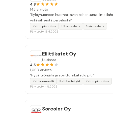
4.8
143 arviota
“Kylpyhuoneen huomattavan kohentunut ilme ilahdut
ystävällisestä palvelusta!”
Katon pinnoitus
Ulkomaalaus
Sisämaalaus
Päivitetty 18.4.2026
Eliittikatot Oy
Uusimaa
4.5
1,060 arviota
“Hyvä työnjälki ja sovittu aikataulu piti.”
Kattoremontti
Peltikattotyöt
Katon pinnoitus
Päivitetty 4.8.2026
Sorcolor Oy