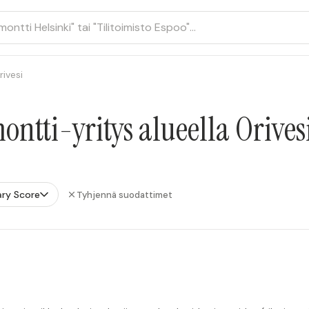
rivesi
ntti-yritys alueella Orives
ry Score
Tyhjennä suodattimet