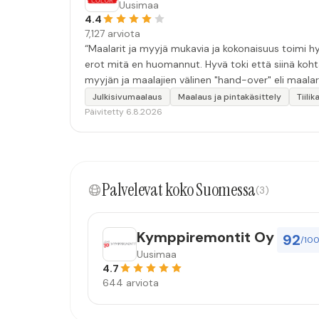
Uusimaa
4.4
7,127 arviota
“Maalarit ja myyjä mukavia ja kokonaisuus toimi hyv
erot mitä en huomannut. Hyvä toki että siinä koht
myyjän ja maalajien välinen "hand-over" eli maalar
tulevaisuudessakin mahdollisuus että palveluita k
Julkisivumaalaus
Maalaus ja pintakäsittely
Tiili
Päivitetty 6.8.2026
Palvelevat koko Suomessa
(3)
Kymppiremontit Oy
92
/10
Uusimaa
4.7
644 arviota