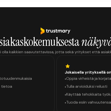
siakaskokemuksesta
näkyvä
i olla kaikkien saavutettavissa, jotta sekä yritykset että asia
Jokaisella yrityksellä o
a totuudenmukaisia
Oppia virheistä ja korjata
•
 tietoa
Tulla arvioiduksi reilusti
•
Käyttää tehokkaita työ
•
Tuoda esiin vahvuutensa
•