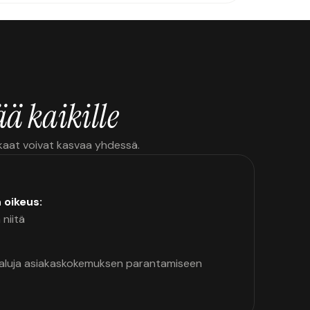
ä kaikille
kkaat voivat kasvaa yhdessä.
n oikeus:
 niitä
kaluja asiakaskokemuksen parantamiseen