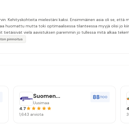
in. Kehityskohteita mielestäni kaksi. Ensimmäinen asia oli se, että m
aa huomattu mutta toki optimaalisessa tilanteessa myyjä olisi jo ki
it tietäisivät vielä aavistuksen paremmin jo tullessa mitä alkaa tek
äytän”
katon pinnoitus
Suomen
88
0
/100
vesiremontti Oy
Uusimaa
4.7
4
1,643 arviota
3