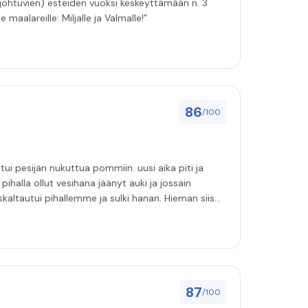
 johtuvien) esteiden vuoksi keskeyttämään n. 3
 maalareille: Miljalle ja Valmalle!”
86
/100
ihalla ollut vesihana jäänyt auki ja jossain
i pihallemme ja sulki hanan. Hieman siis
87
/100