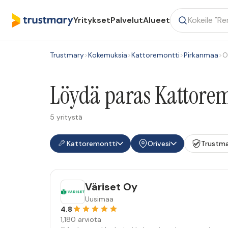
Yritykset
Palvelut
Alueet
Trustmary
>
Kokemuksia
>
Kattoremontti
>
Pirkanmaa
>
O
Löydä paras Kattoremo
5 yritystä
Kattoremontti
Orivesi
Trustma
Väriset Oy
Uusimaa
4.8
1,180 arviota