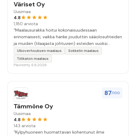
Väriset Oy
Uusimaa
4.8
1,180 arviota
“Maalausurakka hoitui kokonaisuudessaan
erinomaisesti, vaikka hanke jouduttiin sääolosuhteiden
ja muiden (tilaajasta johtuvien) esteiden vuoksi
keskeyttämään n. 3 viikoksi. Maalaistulos on oikein
Ulkoverhouksen maalaus
Sokkelin maalaus
hyvä, yhteydenpito erinomaista, jälkityöt tehtiin
Tiilikaton maalaus
huolellisesti. Suosittelen. Erityiskiitos itse maalareille:
Päivitetty 6.8.2026
Miljalle ja Valmalle!”
87
/100
Tämmöne Oy
Uusimaa
4.8
143 arviota
“Kylpyhuoneen huomattavan kohentunut ilme