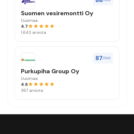
88
/100
Suomen vesiremontti Oy
Uusimaa
4.7
1,643 arviota
87
/100
Purkupiha Group Oy
Uusimaa
4.6
367 arviota