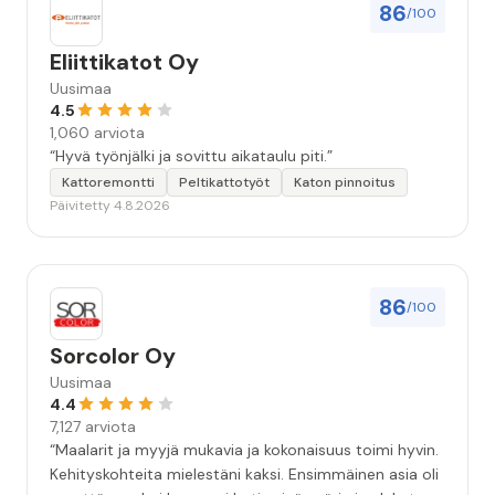
86
/100
Eliittikatot Oy
Uusimaa
4.5
1,060 arviota
“Hyvä työnjälki ja sovittu aikataulu piti.”
Kattoremontti
Peltikattotyöt
Katon pinnoitus
Päivitetty 4.8.2026
86
/100
Sorcolor Oy
Uusimaa
4.4
7,127 arviota
“Maalarit ja myyjä mukavia ja kokonaisuus toimi hyvin.
Kehityskohteita mielestäni kaksi. Ensimmäinen asia oli