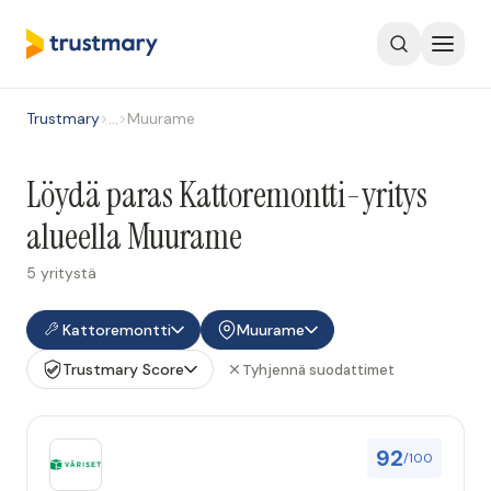
Trustmary
>
…
>
Muurame
Löydä paras Kattoremontti-yritys
alueella Muurame
5 yritystä
Kattoremontti
Muurame
Trustmary Score
Tyhjennä suodattimet
92
/100