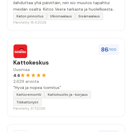
ilahduttaa yhä päivittäin, niin iso muutos tapahtui
meidän osalta. Kiitos Veera tarkasta ja huolellisesta
työstä, sekä ystävällisestä palvelusta!”
Katon pinnoitus
Ulkomaalaus
Sisämaalaus
Päivitetty 18.4.2026
86
/100
Kattokeskus
Uusimaa
4.6
2,629 arviota
“Hyvä ja nopea toimitus”
Kattoremontti
Kattohuolto ja -korjaus
Tiilikattotyöt
Päivitetty 31.7.2026