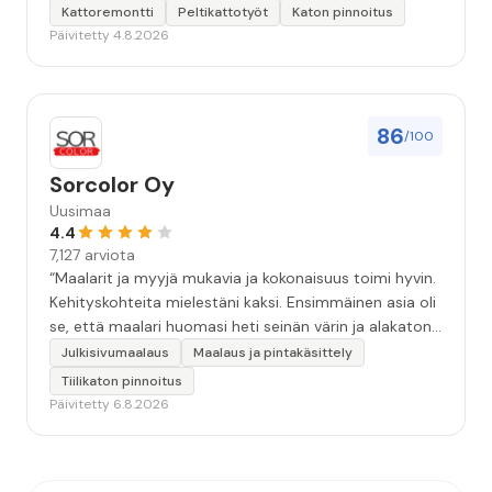
Kattoremontti
Peltikattotyöt
Katon pinnoitus
Päivitetty 4.8.2026
86
/100
Sorcolor Oy
Uusimaa
4.4
7,127 arviota
“Maalarit ja myyjä mukavia ja kokonaisuus toimi hyvin.
Kehityskohteita mielestäni kaksi. Ensimmäinen asia oli
se, että maalari huomasi heti seinän värin ja alakaton
värin erot mitä en huomannut. Hyvä toki että siinä
Julkisivumaalaus
Maalaus ja pintakäsittely
kohtaa huomattu mutta toki optimaalisessa
Tiilikaton pinnoitus
tilanteessa myyjä olisi jo kiinnittänyt tähän huomiota.
Päivitetty 6.8.2026
Toinen kehityskohde on myyjän ja maalajien välinen
"hand-over" eli maalarit tietäisivät vielä aavistuksen
paremmin jo tullessa mitä alkaa tekemään. Mutta