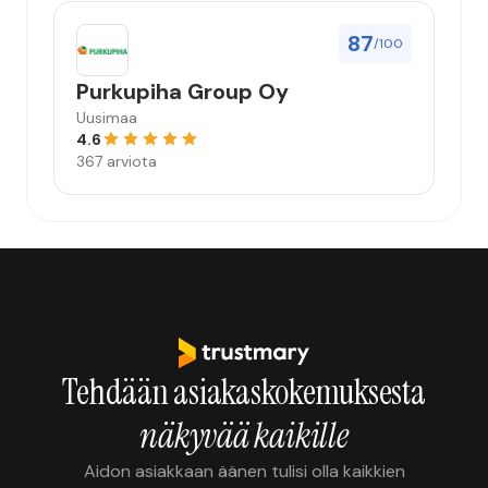
87
/100
Purkupiha Group Oy
Uusimaa
4.6
367 arviota
Tehdään asiakaskokemuksesta
näkyvää kaikille
Aidon asiakkaan äänen tulisi olla kaikkien