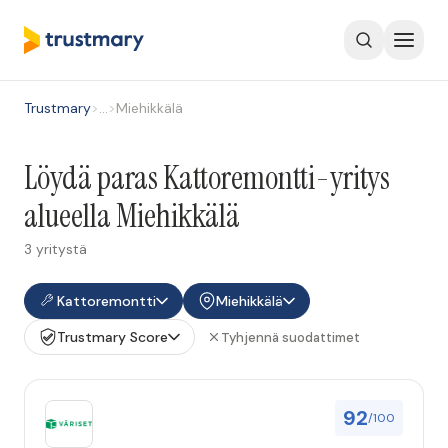
Trustmary
>
…
>
Miehikkälä
Löydä paras Kattoremontti-yritys
alueella Miehikkälä
3 yritystä
Kattoremontti
Miehikkälä
Trustmary Score
Tyhjennä suodattimet
92
/100