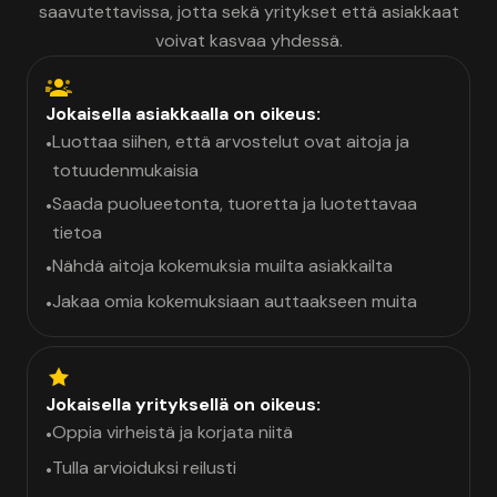
saavutettavissa, jotta sekä yritykset että asiakkaat
voivat kasvaa yhdessä.
Jokaisella asiakkaalla on oikeus:
Luottaa siihen, että arvostelut ovat aitoja ja
•
totuudenmukaisia
Saada puolueetonta, tuoretta ja luotettavaa
•
tietoa
Nähdä aitoja kokemuksia muilta asiakkailta
•
Jakaa omia kokemuksiaan auttaakseen muita
•
Jokaisella yrityksellä on oikeus:
Oppia virheistä ja korjata niitä
•
Tulla arvioiduksi reilusti
•