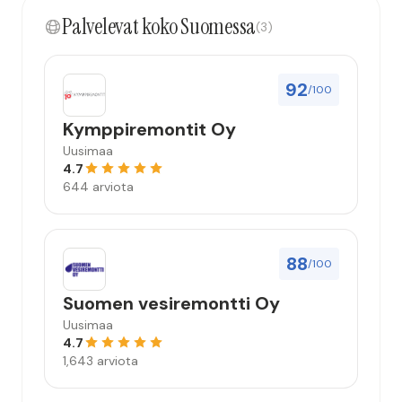
kokonaisuus hyvä ja varmasti tulevaisuudessakin
Palvelevat koko Suomessa
mahdollisuus että palveluita käytän”
(3)
92
/100
Kymppiremontit Oy
Uusimaa
4.7
644 arviota
88
/100
Suomen vesiremontti Oy
Uusimaa
4.7
1,643 arviota