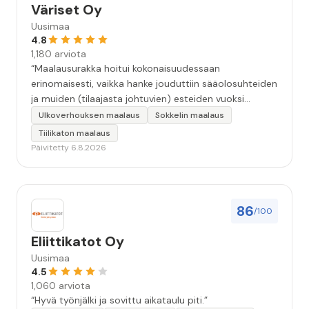
Väriset Oy
Uusimaa
4.8
1,180 arviota
“Maalausurakka hoitui kokonaisuudessaan
erinomaisesti, vaikka hanke jouduttiin sääolosuhteiden
ja muiden (tilaajasta johtuvien) esteiden vuoksi
keskeyttämään n. 3 viikoksi. Maalaistulos on oikein
Ulkoverhouksen maalaus
Sokkelin maalaus
hyvä, yhteydenpito erinomaista, jälkityöt tehtiin
Tiilikaton maalaus
huolellisesti. Suosittelen. Erityiskiitos itse maalareille:
Päivitetty 6.8.2026
Miljalle ja Valmalle!”
86
/100
Eliittikatot Oy
Uusimaa
4.5
1,060 arviota
“Hyvä työnjälki ja sovittu aikataulu piti.”