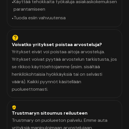
Käyttää tehokkaita työkaluja asiakaskokemuksen
•
parantamiseen
Tuoda esiin vahvuutensa
•
Voivatko yritykset poistaa arvosteluja?
Yritykset eivät voi poistaa aitoja arvosteluja.
Yritykset voivat pyytää arvostelun tarkistusta, jos
se rikkoo käyttöehtojamme (esim. sisältää
henkilökohtaisia hyökkäyksiä tai on selvästi
väärä). Kaikki pyynnöt käsitellään
puolueettomasti.
Trustmaryn sitoumus reiluuteen
Trustmary on puolueeton palvelu. Emme auta
yrityksiä manipuloimaan arvostelujaan.