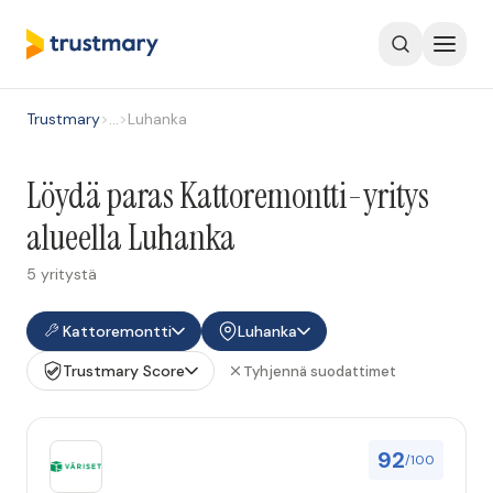
Trustmary
>
…
>
Luhanka
Löydä paras Kattoremontti-yritys
alueella Luhanka
5 yritystä
Kattoremontti
Luhanka
Trustmary Score
Tyhjennä suodattimet
92
/100