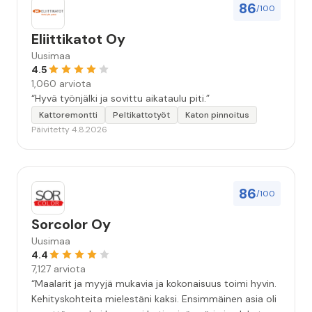
86
/100
Eliittikatot Oy
Uusimaa
4.5
1,060 arviota
“Hyvä työnjälki ja sovittu aikataulu piti.”
Kattoremontti
Peltikattotyöt
Katon pinnoitus
Päivitetty 4.8.2026
86
/100
Sorcolor Oy
Uusimaa
4.4
7,127 arviota
“Maalarit ja myyjä mukavia ja kokonaisuus toimi hyvin.
Kehityskohteita mielestäni kaksi. Ensimmäinen asia oli