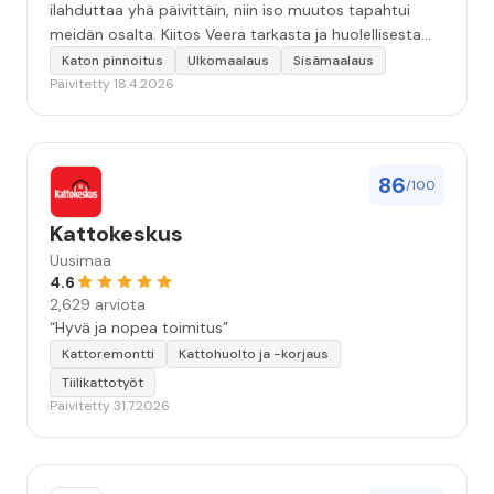
ilahduttaa yhä päivittäin, niin iso muutos tapahtui
meidän osalta. Kiitos Veera tarkasta ja huolellisesta
työstä, sekä ystävällisestä palvelusta!”
Katon pinnoitus
Ulkomaalaus
Sisämaalaus
Päivitetty 18.4.2026
86
/100
Kattokeskus
Uusimaa
4.6
2,629 arviota
“Hyvä ja nopea toimitus”
Kattoremontti
Kattohuolto ja -korjaus
Tiilikattotyöt
Päivitetty 31.7.2026