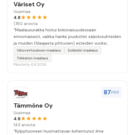
Väriset Oy
Uusimaa
4.8
1,180 arviota
“Maalausurakka hoitui kokonaisuudessaan
erinomaisesti, vaikka hanke jouduttiin sääolosuhteiden
ja muiden (tilaajasta johtuvien) esteiden vuoksi
keskeyttämään n. 3 viikoksi. Maalaistulos on oikein
Ulkoverhouksen maalaus
Sokkelin maalaus
hyvä, yhteydenpito erinomaista, jälkityöt tehtiin
Tiilikaton maalaus
huolellisesti. Suosittelen. Erityiskiitos itse maalareille:
Päivitetty 6.8.2026
Miljalle ja Valmalle!”
87
/100
Tämmöne Oy
Uusimaa
4.8
143 arviota
“Kylpyhuoneen huomattavan kohentunut ilme