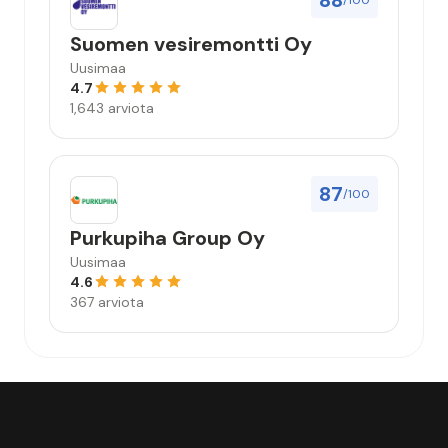
88
/100
Suomen vesiremontti Oy
Uusimaa
4.7
1,643 arviota
87
/100
Purkupiha Group Oy
Uusimaa
4.6
367 arviota