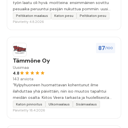
työn laatu oli hyvä. moitteina: ensimmäinen sovittu
pesuaika peruuntui pesijän nukuttua pommiin. uusi
aika piti ja työn jälki oikein hyvää ja osaavaa. toinen
Peltikaton maalaus
Katon pesu
Peltikaton pesu
murhe tuli koska olimme matkoilla ja jossain
Päivitetty 4.8.2026
pesun/pinnoituksen vaiheessa oli pihalla ollut vesihana
jäänyt auki ja jossain vaiheessa töiden jo loputtua oli
letku irronnut ulkohanasta ja syöksi vettä kolme
vuorokautta pihalle...kunnes naapuri uskaltautui
87
/100
pihallemme ja sulki hanan. Hieman siis tarkkuutta
hommiin ja hyvä tulee. ”
Tämmöne Oy
Uusimaa
4.8
143 arviota
“Kylpyhuoneen huomattavan kohentunut ilme
ilahduttaa yhä päivittäin, niin iso muutos tapahtui
meidän osalta. Kiitos Veera tarkasta ja huolellisesta
työstä, sekä ystävällisestä palvelusta!”
Katon pinnoitus
Ulkomaalaus
Sisämaalaus
Päivitetty 18.4.2026