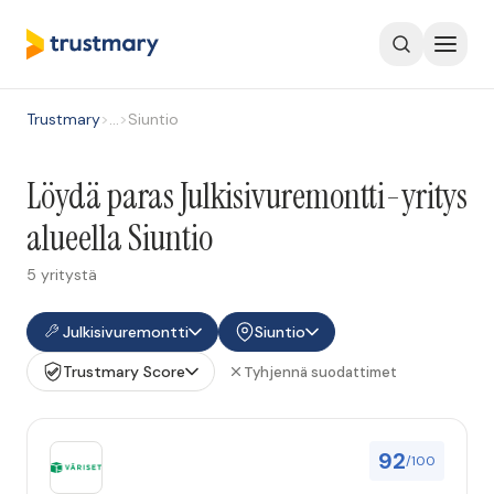
Trustmary
>
…
>
Siuntio
Löydä paras Julkisivuremontti-yritys
alueella Siuntio
5 yritystä
Julkisivuremontti
Siuntio
Trustmary Score
Tyhjennä suodattimet
92
/100