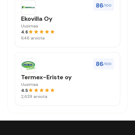
86
/100
Ekovilla Oy
Uusimaa
4.6
646 arviota
86
/100
Termex-Eriste oy
Uusimaa
4.5
2,639 arviota