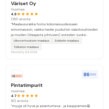
Väriset Oy
Uusimaa
4.8
1,180 arviota
“Maalausurakka hoitui kokonaisuudessaan
erinomaisesti, vaikka hanke jouduttiin sääolosuhteiden
ja muiden (tilaajasta johtuvien) esteiden vuoksi
keskeyttämään n. 3 viikoksi. Maalaistulos on oikein
Ulkoverhouksen maalaus
Sokkelin maalaus
hyvä, yhteydenpito erinomaista, jälkityöt tehtiin
Tiilikaton maalaus
huolellisesti. Suosittelen. Erityiskiitos itse maalareille:
Päivitetty 6.8.2026
Miljalle ja Valmalle!”
86
/100
Pintatimpurit
Uusimaa
4.7
162 arviota
“myyjä oli hyvä ja asiantunteva... ja kauppamies😀