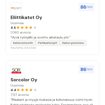
86
/100
Eliittikatot Oy
Uusimaa
4.5
1,060 arviota
“Hyvä työnjälki ja sovittu aikataulu piti.”
Kattoremontti
Peltikattotyöt
Katon pinnoitus
Päivitetty 4.8.2026
86
/100
Sorcolor Oy
Uusimaa
4.4
7,127 arviota
“Maalarit ja myyjä mukavia ja kokonaisuus toimi hyvin.
Kehityskohteita mielestäni kaksi. Ensimmäinen asia oli