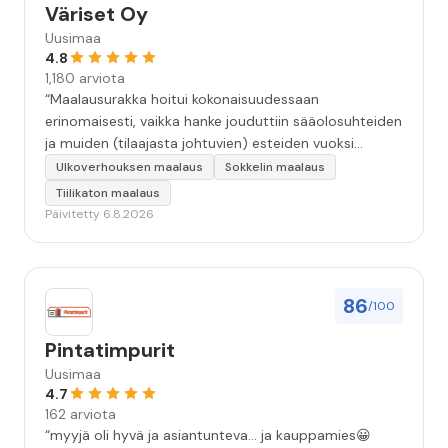
Väriset Oy
Uusimaa
4.8
1,180 arviota
“Maalausurakka hoitui kokonaisuudessaan
erinomaisesti, vaikka hanke jouduttiin sääolosuhteiden
ja muiden (tilaajasta johtuvien) esteiden vuoksi
keskeyttämään n. 3 viikoksi. Maalaistulos on oikein
Ulkoverhouksen maalaus
Sokkelin maalaus
hyvä, yhteydenpito erinomaista, jälkityöt tehtiin
Tiilikaton maalaus
huolellisesti. Suosittelen. Erityiskiitos itse maalareille:
Päivitetty 6.8.2026
Miljalle ja Valmalle!”
86
/100
Pintatimpurit
Uusimaa
4.7
162 arviota
“myyjä oli hyvä ja asiantunteva... ja kauppamies😀