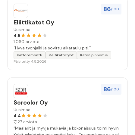
86
/100
Eliittikatot Oy
Uusimaa
4.5
1,060 arviota
“Hyvä työnjälki ja sovittu aikataulu piti.”
Kattoremontti
Peltikattotyöt
Katon pinnoitus
Päivitetty 4.8.2026
86
/100
Sorcolor Oy
Uusimaa
4.4
7,127 arviota
“Maalarit ja myyjä mukavia ja kokonaisuus toimi hyvin.
Kehityskohteita mielestäni kaksi. Ensimmäinen asia oli