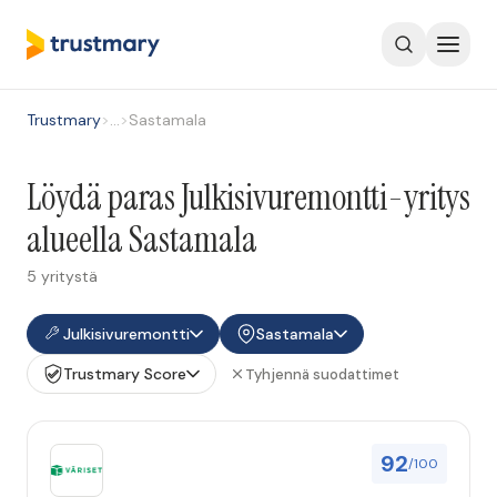
Trustmary
>
…
>
Sastamala
Löydä paras Julkisivuremontti-yritys
alueella Sastamala
5 yritystä
Julkisivuremontti
Sastamala
Trustmary Score
Tyhjennä suodattimet
92
/100