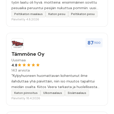
työn laatu oli hyvä. moitteina: ensimmäinen sovittu
pesuaika peruuntui pesijän nukuttua pommiin. uusi
aika piti ja työn jälki oikein hyvää ja osaavaa. toinen
Peltikaton maalaus
Katon pesu
Peltikaton pesu
murhe tuli koska olimme matkoilla ja jossain
Päivitetty 4.8.2026
pesun/pinnoituksen vaiheessa oli pihalla ollut vesihana
jäänyt auki ja jossain vaiheessa töiden jo loputtua oli
letku irronnut ulkohanasta ja syöksi vettä kolme
vuorokautta pihalle...kunnes naapuri uskaltautui
87
/100
pihallemme ja sulki hanan. Hieman siis tarkkuutta
hommiin ja hyvä tulee. ”
Tämmöne Oy
Uusimaa
4.8
143 arviota
“Kylpyhuoneen huomattavan kohentunut ilme
ilahduttaa yhä päivittäin, niin iso muutos tapahtui
meidän osalta. Kiitos Veera tarkasta ja huolellisesta
työstä, sekä ystävällisestä palvelusta!”
Katon pinnoitus
Ulkomaalaus
Sisämaalaus
Päivitetty 18.4.2026