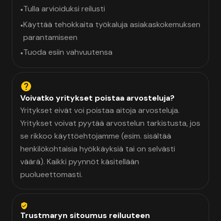
Tulla arvioiduksi reilusti
•
Käyttää tehokkaita työkaluja asiakaskokemuksen
•
parantamiseen
Tuoda esiin vahvuutensa
•
Voivatko yritykset poistaa arvosteluja?
Yritykset eivät voi poistaa aitoja arvosteluja.
Yritykset voivat pyytää arvostelun tarkistusta, jos
se rikkoo käyttöehtojamme (esim. sisältää
henkilökohtaisia hyökkäyksiä tai on selvästi
väärä). Kaikki pyynnöt käsitellään
puolueettomasti.
Trustmaryn sitoumus reiluuteen