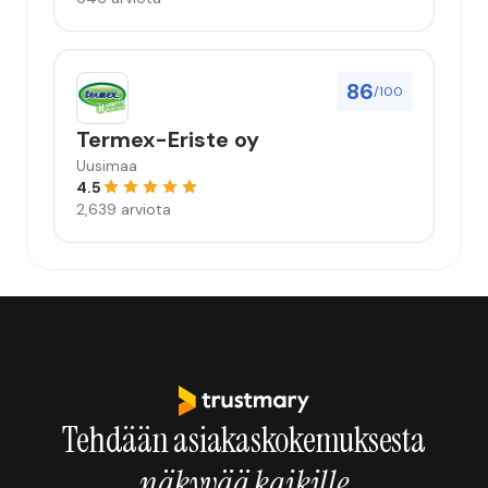
86
/100
Termex-Eriste oy
Uusimaa
4.5
2,639 arviota
Tehdään asiakaskokemuksesta
näkyvää kaikille