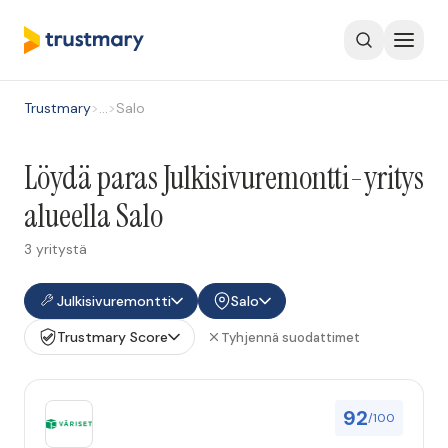
Trustmary
>
…
>
Salo
Löydä paras Julkisivuremontti-yritys
alueella Salo
3 yritystä
Julkisivuremontti
Salo
Trustmary Score
Tyhjennä suodattimet
92
/100