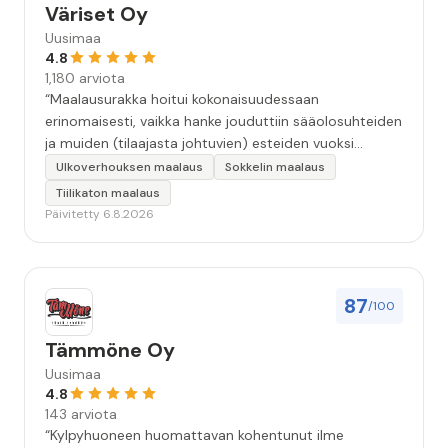
Väriset Oy
Uusimaa
4.8
1,180 arviota
“Maalausurakka hoitui kokonaisuudessaan
erinomaisesti, vaikka hanke jouduttiin sääolosuhteiden
ja muiden (tilaajasta johtuvien) esteiden vuoksi
keskeyttämään n. 3 viikoksi. Maalaistulos on oikein
Ulkoverhouksen maalaus
Sokkelin maalaus
hyvä, yhteydenpito erinomaista, jälkityöt tehtiin
Tiilikaton maalaus
huolellisesti. Suosittelen. Erityiskiitos itse maalareille:
Päivitetty 6.8.2026
Miljalle ja Valmalle!”
87
/100
Tämmöne Oy
Uusimaa
4.8
143 arviota
“Kylpyhuoneen huomattavan kohentunut ilme