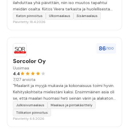
ilahduttaa yhä päivittäin, niin iso muutos tapahtui
meidän osalta. Kiitos Veera tarkasta ja huolellisesta
työstä, sekä ystävällisestä palvelusta!”
Katon pinnoitus
Ulkomaalaus
Sisämaalaus
Päivitetty 18.4.2026
86
/100
Sorcolor Oy
Uusimaa
4.4
7,127 arviota
“Maalarit ja myyjä mukavia ja kokonaisuus toimi hyvin.
Kehityskohteita mielestäni kaksi. Ensimmäinen asia oli
se, että maalari huomasi heti seinän värin ja alakaton
värin erot mitä en huomannut. Hyvä toki että siinä
Julkisivumaalaus
Maalaus ja pintakäsittely
kohtaa huomattu mutta toki optimaalisessa
Tiilikaton pinnoitus
tilanteessa myyjä olisi jo kiinnittänyt tähän huomiota.
Päivitetty 6.8.2026
Toinen kehityskohde on myyjän ja maalajien välinen