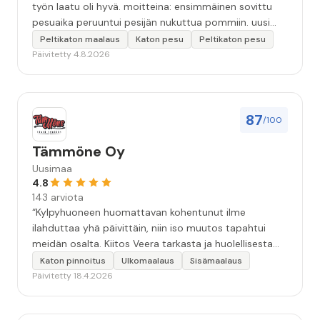
työn laatu oli hyvä. moitteina: ensimmäinen sovittu
pesuaika peruuntui pesijän nukuttua pommiin. uusi
aika piti ja työn jälki oikein hyvää ja osaavaa. toinen
Peltikaton maalaus
Katon pesu
Peltikaton pesu
murhe tuli koska olimme matkoilla ja jossain
Päivitetty 4.8.2026
pesun/pinnoituksen vaiheessa oli pihalla ollut vesihana
jäänyt auki ja jossain vaiheessa töiden jo loputtua oli
letku irronnut ulkohanasta ja syöksi vettä kolme
vuorokautta pihalle...kunnes naapuri uskaltautui
87
/100
pihallemme ja sulki hanan. Hieman siis tarkkuutta
hommiin ja hyvä tulee. ”
Tämmöne Oy
Uusimaa
4.8
143 arviota
“Kylpyhuoneen huomattavan kohentunut ilme
ilahduttaa yhä päivittäin, niin iso muutos tapahtui
meidän osalta. Kiitos Veera tarkasta ja huolellisesta
työstä, sekä ystävällisestä palvelusta!”
Katon pinnoitus
Ulkomaalaus
Sisämaalaus
Päivitetty 18.4.2026