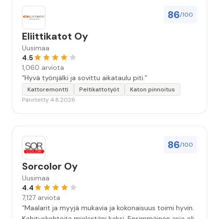
86
/100
Eliittikatot Oy
Uusimaa
4.5
1,060 arviota
“Hyvä työnjälki ja sovittu aikataulu piti.”
Kattoremontti
Peltikattotyöt
Katon pinnoitus
Päivitetty 4.8.2026
86
/100
Sorcolor Oy
Uusimaa
4.4
7,127 arviota
“Maalarit ja myyjä mukavia ja kokonaisuus toimi hyvin.
Kehityskohteita mielestäni kaksi. Ensimmäinen asia oli