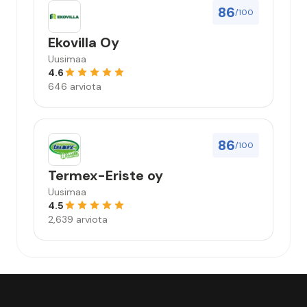
86
/100
Ekovilla Oy
Uusimaa
4.6
646 arviota
86
/100
Termex-Eriste oy
Uusimaa
4.5
2,639 arviota