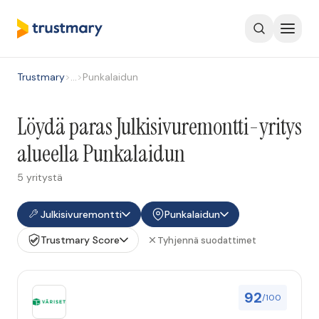
Trustmary
>
…
>
Punkalaidun
Löydä paras Julkisivuremontti-yritys
alueella Punkalaidun
5 yritystä
Julkisivuremontti
Punkalaidun
Trustmary Score
Tyhjennä suodattimet
92
/100