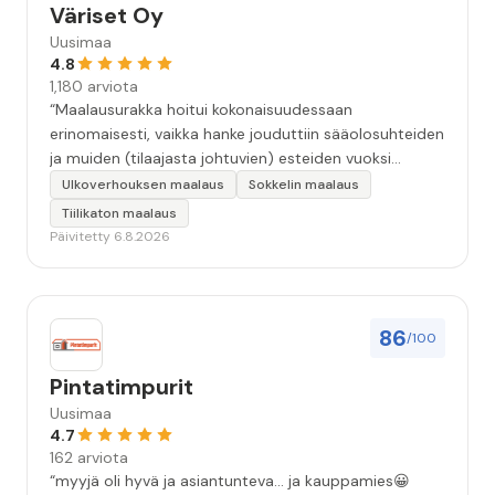
Väriset Oy
Uusimaa
4.8
1,180 arviota
“Maalausurakka hoitui kokonaisuudessaan
erinomaisesti, vaikka hanke jouduttiin sääolosuhteiden
ja muiden (tilaajasta johtuvien) esteiden vuoksi
keskeyttämään n. 3 viikoksi. Maalaistulos on oikein
Ulkoverhouksen maalaus
Sokkelin maalaus
hyvä, yhteydenpito erinomaista, jälkityöt tehtiin
Tiilikaton maalaus
huolellisesti. Suosittelen. Erityiskiitos itse maalareille:
Päivitetty 6.8.2026
Miljalle ja Valmalle!”
86
/100
Pintatimpurit
Uusimaa
4.7
162 arviota
“myyjä oli hyvä ja asiantunteva... ja kauppamies😀