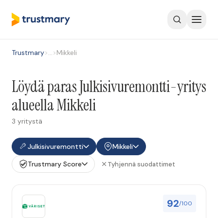
Trustmary
>
…
>
Mikkeli
Löydä paras Julkisivuremontti-yritys
alueella Mikkeli
3 yritystä
Julkisivuremontti
Mikkeli
Trustmary Score
Tyhjennä suodattimet
92
/100