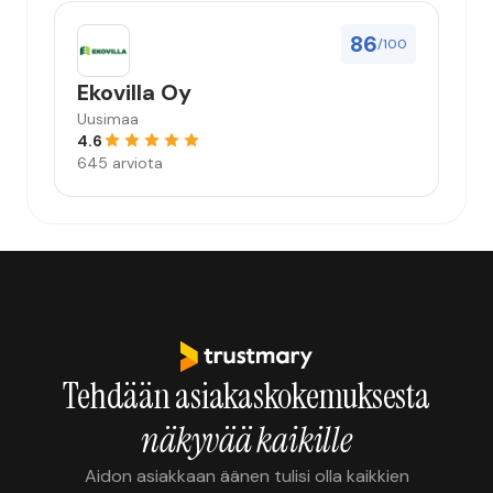
86
/100
Ekovilla Oy
Uusimaa
4.6
645 arviota
Tehdään asiakaskokemuksesta
näkyvää kaikille
Aidon asiakkaan äänen tulisi olla kaikkien