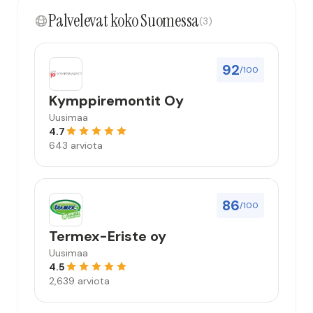
Palvelevat koko Suomessa
(3)
92
/100
Kymppiremontit Oy
Uusimaa
4.7
643 arviota
86
/100
Termex-Eriste oy
Uusimaa
4.5
2,639 arviota