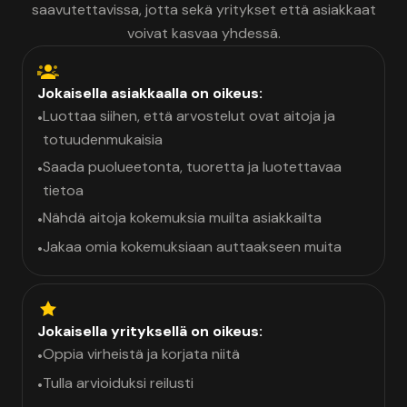
saavutettavissa, jotta sekä yritykset että asiakkaat
voivat kasvaa yhdessä.
Jokaisella asiakkaalla on oikeus:
Luottaa siihen, että arvostelut ovat aitoja ja
•
totuudenmukaisia
Saada puolueetonta, tuoretta ja luotettavaa
•
tietoa
Nähdä aitoja kokemuksia muilta asiakkailta
•
Jakaa omia kokemuksiaan auttaakseen muita
•
Jokaisella yrityksellä on oikeus:
Oppia virheistä ja korjata niitä
•
Tulla arvioiduksi reilusti
•