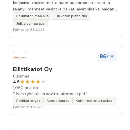
korjasivat mukisematta huomauttamani roiskeet ja
rajanyli menneet vedot ja paikat jäivät siistiksi heidän
lähtönsä jälkeen.”
Peltikaton maalaus
Tiilikaton pinnoitus
Julkisivumaalaus
Päivitetty 5.8.2026
86
/100
Eliittikatot Oy
Uusimaa
4.5
1,060 arviota
“Hyvä työnjälki ja sovittu aikataulu piti.”
Peltikattotyöt
Asbestipurku
Katon kuntotarkastus
Päivitetty 4.8.2026