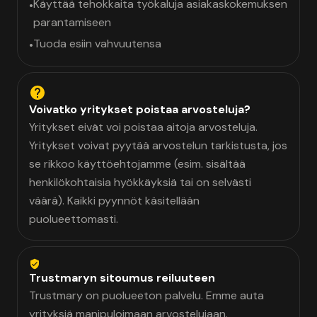
Käyttää tehokkaita työkaluja asiakaskokemuksen
•
parantamiseen
Tuoda esiin vahvuutensa
•
Voivatko yritykset poistaa arvosteluja?
Yritykset eivät voi poistaa aitoja arvosteluja.
Yritykset voivat pyytää arvostelun tarkistusta, jos
se rikkoo käyttöehtojamme (esim. sisältää
henkilökohtaisia hyökkäyksiä tai on selvästi
väärä). Kaikki pyynnöt käsitellään
puolueettomasti.
Trustmaryn sitoumus reiluuteen
Trustmary on puolueeton palvelu. Emme auta
yrityksiä manipuloimaan arvostelujaan.