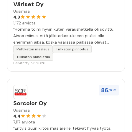
Väriset Oy
Uusimaa
4.8
1,172 arviota
“Homma toimi hyvin kuten varaushetkellä oli sovittu.
Ainoa miinus, että jälkitarkastukseen pitäisi olla
enemmän aikaa, koska väärässä paikassa olevat
maalitipat löytyy myöhemmin ”
Peltikaton maalaus
Tiilikaton pinnoitus
Tiilikaton puhdistus
Päivitetty 5.8.2026
86
/100
Sorcolor Oy
Uusimaa
4.4
7,117 arviota
“Erityis Suuri kiitos maalareille, tekivät hyvää työtä,