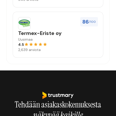
86
/100
Termex-Eriste oy
Uusimaa
4.5
2,639 arviota
Tehdään asiakaskokemuksesta
näkyvää kaikille