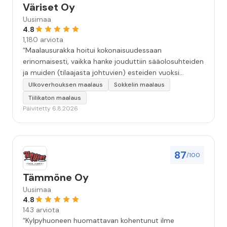
Väriset Oy
Uusimaa
4.8
1,180 arviota
“Maalausurakka hoitui kokonaisuudessaan
erinomaisesti, vaikka hanke jouduttiin sääolosuhteiden
ja muiden (tilaajasta johtuvien) esteiden vuoksi
keskeyttämään n. 3 viikoksi. Maalaistulos on oikein
Ulkoverhouksen maalaus
Sokkelin maalaus
hyvä, yhteydenpito erinomaista, jälkityöt tehtiin
Tiilikaton maalaus
huolellisesti. Suosittelen. Erityiskiitos itse maalareille:
Päivitetty 6.8.2026
Miljalle ja Valmalle!”
87
/100
Tämmöne Oy
Uusimaa
4.8
143 arviota
“Kylpyhuoneen huomattavan kohentunut ilme