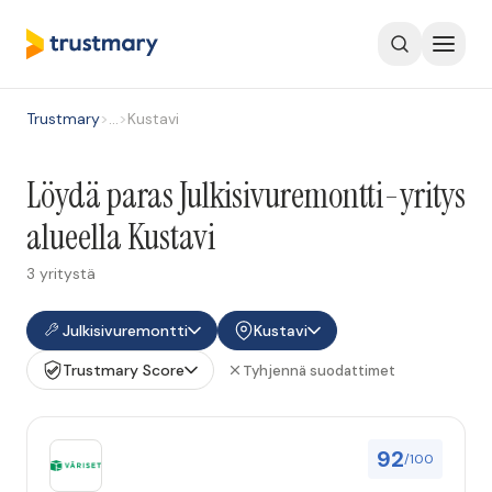
Trustmary
>
…
>
Kustavi
Löydä paras Julkisivuremontti-yritys
alueella Kustavi
3 yritystä
Julkisivuremontti
Kustavi
Trustmary Score
Tyhjennä suodattimet
92
/100