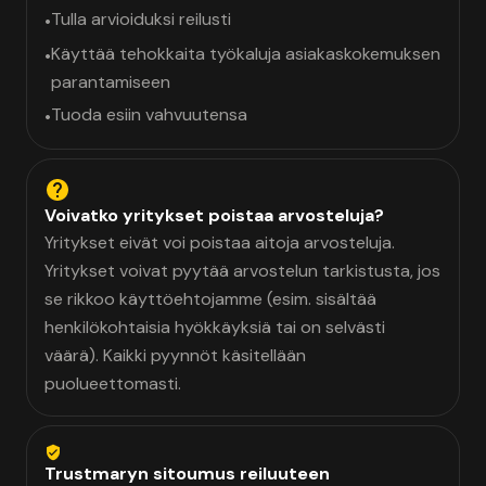
Tulla arvioiduksi reilusti
•
Käyttää tehokkaita työkaluja asiakaskokemuksen
•
parantamiseen
Tuoda esiin vahvuutensa
•
Voivatko yritykset poistaa arvosteluja?
Yritykset eivät voi poistaa aitoja arvosteluja.
Yritykset voivat pyytää arvostelun tarkistusta, jos
se rikkoo käyttöehtojamme (esim. sisältää
henkilökohtaisia hyökkäyksiä tai on selvästi
väärä). Kaikki pyynnöt käsitellään
puolueettomasti.
Trustmaryn sitoumus reiluuteen