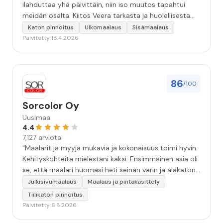
ilahduttaa yhä päivittäin, niin iso muutos tapahtui
meidän osalta. Kiitos Veera tarkasta ja huolellisesta
työstä, sekä ystävällisestä palvelusta!”
Katon pinnoitus
Ulkomaalaus
Sisämaalaus
Päivitetty 18.4.2026
86
/100
Sorcolor Oy
Uusimaa
4.4
7,127 arviota
“Maalarit ja myyjä mukavia ja kokonaisuus toimi hyvin.
Kehityskohteita mielestäni kaksi. Ensimmäinen asia oli
se, että maalari huomasi heti seinän värin ja alakaton
värin erot mitä en huomannut. Hyvä toki että siinä
Julkisivumaalaus
Maalaus ja pintakäsittely
kohtaa huomattu mutta toki optimaalisessa
Tiilikaton pinnoitus
tilanteessa myyjä olisi jo kiinnittänyt tähän huomiota.
Päivitetty 6.8.2026
Toinen kehityskohde on myyjän ja maalajien välinen