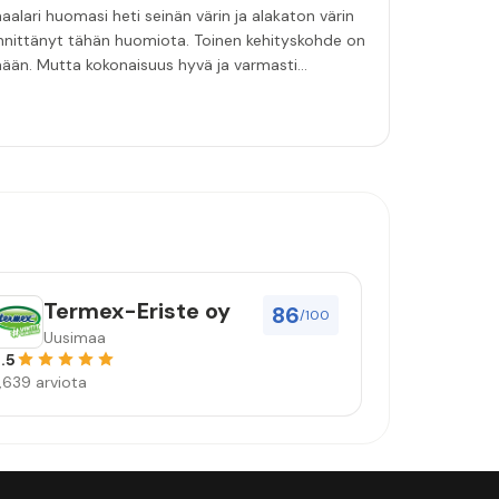
aalari huomasi heti seinän värin ja alakaton värin
innittänyt tähän huomiota. Toinen kehityskohde on
emään. Mutta kokonaisuus hyvä ja varmasti
Termex-Eriste oy
86
/100
Uusimaa
.5
,639 arviota