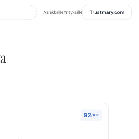
Trustmary.com
Asiakkaille
Yrityksille
va
92
/100