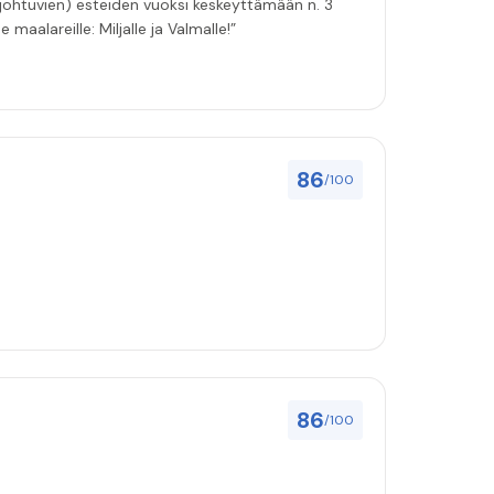
 johtuvien) esteiden vuoksi keskeyttämään n. 3
 maalareille: Miljalle ja Valmalle!”
86
/100
86
/100