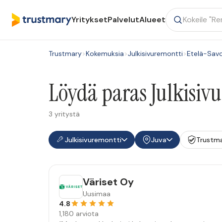
Yritykset
Palvelut
Alueet
Trustmary
>
Kokemuksia
>
Julkisivuremontti
>
Etelä-Sav
Löydä paras Julkisivu
3 yritystä
Julkisivuremontti
Juva
Trustma
Väriset Oy
Uusimaa
4.8
1,180 arviota