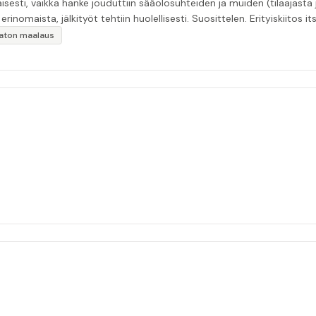
esti, vaikka hanke jouduttiin sääolosuhteiden ja muiden (tilaajasta
inomaista, jälkityöt tehtiin huolellisesti. Suosittelen. Erityiskiitos itse
ikaton maalaus