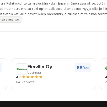
in. Kehityskohteita mielestäni kaksi. Ensimmäinen asia oli se, että m
aa huomattu mutta toki optimaalisessa tilanteessa myyjä olisi jo ki
it tietäisivät vielä aavistuksen paremmin jo tullessa mitä alkaa tek
äytän”
katon pinnoitus
Ekovilla Oy
86
0
/100
Uusimaa
4.6
4
646 arviota
2