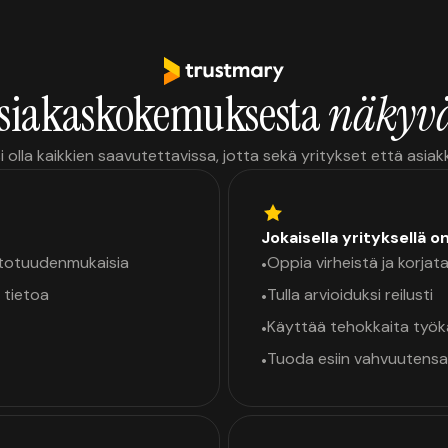
siakaskokemuksesta
näkyvä
i olla kaikkien saavutettavissa, jotta sekä yritykset että asia
Jokaisella yrityksellä o
a totuudenmukaisia
Oppia virheistä ja korjata
•
 tietoa
Tulla arvioiduksi reilusti
•
Käyttää tehokkaita työ
•
Tuoda esiin vahvuutensa
•