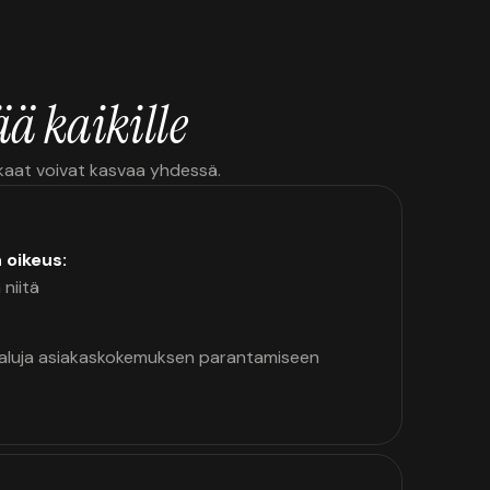
ä kaikille
kkaat voivat kasvaa yhdessä.
n oikeus:
 niitä
kaluja asiakaskokemuksen parantamiseen