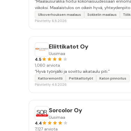
“Maalausurakka hoitui kokonaisuudessaan erinomais
viikoksi. Maalaistulos on oikein hyvä, yhteydenpito er
Ulkoverhouksen maalaus
Sokkelin maalaus
Tiil
Päivitetty 6.8.2026
Eliittikatot Oy
Uusimaa
4.5
1,060 arviota
“Hyvä työnjälki ja sovittu aikataulu piti.”
Kattoremontti
Peltikattotyöt
Katon pinnoitus
Päivitetty 4.8.2026
Sorcolor Oy
Uusimaa
4.4
7,127 arviota