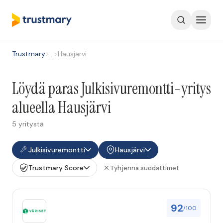
Trustmary
>
…
>
Hausjärvi
Löydä paras Julkisivuremontti-yritys
alueella Hausjärvi
5 yritystä
Julkisivuremontti
Hausjärvi
Trustmary Score
Tyhjennä suodattimet
92
/100