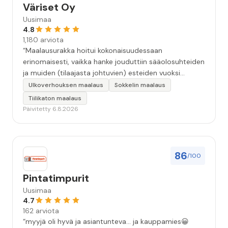
Väriset Oy
Uusimaa
4.8
1,180 arviota
“Maalausurakka hoitui kokonaisuudessaan
erinomaisesti, vaikka hanke jouduttiin sääolosuhteiden
ja muiden (tilaajasta johtuvien) esteiden vuoksi
keskeyttämään n. 3 viikoksi. Maalaistulos on oikein
Ulkoverhouksen maalaus
Sokkelin maalaus
hyvä, yhteydenpito erinomaista, jälkityöt tehtiin
Tiilikaton maalaus
huolellisesti. Suosittelen. Erityiskiitos itse maalareille:
Päivitetty 6.8.2026
Miljalle ja Valmalle!”
86
/100
Pintatimpurit
Uusimaa
4.7
162 arviota
“myyjä oli hyvä ja asiantunteva... ja kauppamies😀