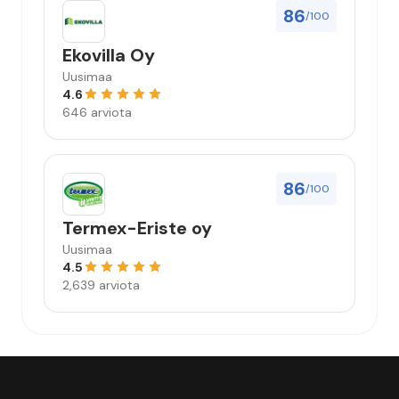
86
/100
Ekovilla Oy
Uusimaa
4.6
646 arviota
86
/100
Termex-Eriste oy
Uusimaa
4.5
2,639 arviota