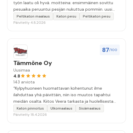
työn laatu oli hyvä. moitteina: ensimmäinen sovittu
pesuaika peruuntui pesijän nukuttua pommiin. uusi
aika piti ja työn jälki oikein hyvää ja osaavaa. toinen
Peltikaton maalaus
Katon pesu
Peltikaton pesu
murhe tuli koska olimme matkoilla ja jossain
Päivitetty 4.8.2026
pesun/pinnoituksen vaiheessa oli pihalla ollut vesihana
jäänyt auki ja jossain vaiheessa töiden jo loputtua oli
letku irronnut ulkohanasta ja syöksi vettä kolme
vuorokautta pihalle...kunnes naapuri uskaltautui
87
/100
pihallemme ja sulki hanan. Hieman siis tarkkuutta
hommiin ja hyvä tulee. ”
Tämmöne Oy
Uusimaa
4.8
143 arviota
“Kylpyhuoneen huomattavan kohentunut ilme
ilahduttaa yhä päivittäin, niin iso muutos tapahtui
meidän osalta. Kiitos Veera tarkasta ja huolellisesta
työstä, sekä ystävällisestä palvelusta!”
Katon pinnoitus
Ulkomaalaus
Sisämaalaus
Päivitetty 18.4.2026