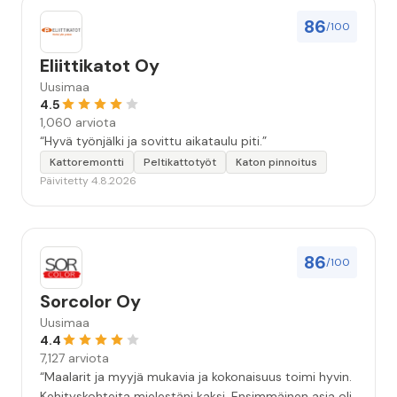
86
/100
Eliittikatot Oy
Uusimaa
4.5
1,060 arviota
“Hyvä työnjälki ja sovittu aikataulu piti.”
Kattoremontti
Peltikattotyöt
Katon pinnoitus
Päivitetty 4.8.2026
86
/100
Sorcolor Oy
Uusimaa
4.4
7,127 arviota
“Maalarit ja myyjä mukavia ja kokonaisuus toimi hyvin.
Kehityskohteita mielestäni kaksi. Ensimmäinen asia oli