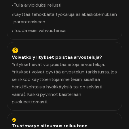
Tulla arvioiduksi reilusti
•
Käyttää tehokkaita työkaluja asiakaskokemuksen
•
parantamiseen
Tuoda esiin vahvuutensa
•
Voivatko yritykset poistaa arvosteluja?
Yritykset eivät voi poistaa aitoja arvosteluja.
Yritykset voivat pyytää arvostelun tarkistusta, jos
se rikkoo käyttöehtojamme (esim. sisältää
henkilökohtaisia hyökkäyksiä tai on selvästi
väärä). Kaikki pyynnöt käsitellään
puolueettomasti.
Trustmaryn sitoumus reiluuteen