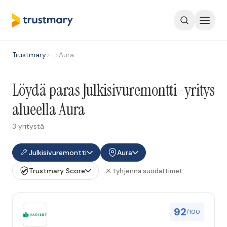
Trustmary
>
…
>
Aura
Löydä paras Julkisivuremontti-yritys
alueella Aura
3 yritystä
Julkisivuremontti
Aura
Trustmary Score
Tyhjennä suodattimet
92
/100