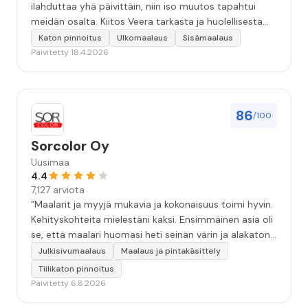
ilahduttaa yhä päivittäin, niin iso muutos tapahtui
meidän osalta. Kiitos Veera tarkasta ja huolellisesta
työstä, sekä ystävällisestä palvelusta!”
Katon pinnoitus
Ulkomaalaus
Sisämaalaus
Päivitetty 18.4.2026
86
/100
Sorcolor Oy
Uusimaa
4.4
7,127 arviota
“Maalarit ja myyjä mukavia ja kokonaisuus toimi hyvin.
Kehityskohteita mielestäni kaksi. Ensimmäinen asia oli
se, että maalari huomasi heti seinän värin ja alakaton
värin erot mitä en huomannut. Hyvä toki että siinä
Julkisivumaalaus
Maalaus ja pintakäsittely
kohtaa huomattu mutta toki optimaalisessa
Tiilikaton pinnoitus
tilanteessa myyjä olisi jo kiinnittänyt tähän huomiota.
Päivitetty 6.8.2026
Toinen kehityskohde on myyjän ja maalajien välinen