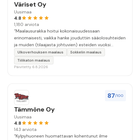
Väriset Oy
Uusimaa
4.8
1,180 arviota
“Maalausurakka hoitui kokonaisuudessaan
erinomaisesti, vaikka hanke jouduttiin sääolosuhteiden
ja muiden (tilaajasta johtuvien) esteiden vuoksi
keskeyttämään n. 3 viikoksi. Maalaistulos on oikein
Ulkoverhouksen maalaus
Sokkelin maalaus
hyvä, yhteydenpito erinomaista, jälkityöt tehtiin
Tiilikaton maalaus
huolellisesti. Suosittelen. Erityiskiitos itse maalareille:
Päivitetty 6.8.2026
Miljalle ja Valmalle!”
87
/100
Tämmöne Oy
Uusimaa
4.8
143 arviota
“Kylpyhuoneen huomattavan kohentunut ilme