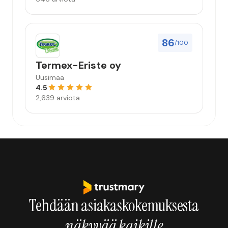
86
/100
Termex-Eriste oy
Uusimaa
4.5
2,639 arviota
Tehdään asiakaskokemuksesta
näkyvää kaikille