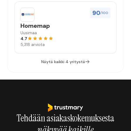
90
/100
Homemap
Uusimaa
4.7
5,318 arviota
Näytä kaikki 4 yritystä
Tehdään asiakaskokemuksesta
näkyvää kaikille