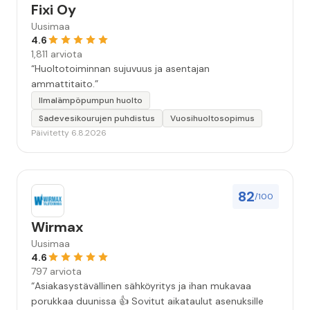
Fixi Oy
Uusimaa
4.6
1,811 arviota
“Huoltotoiminnan sujuvuus ja asentajan
ammattitaito.”
Ilmalämpöpumpun huolto
Sadevesikourujen puhdistus
Vuosihuoltosopimus
Päivitetty 6.8.2026
82
/100
Wirmax
Uusimaa
4.6
797 arviota
“Asiakasystävällinen sähköyritys ja ihan mukavaa
porukkaa duunissa 👍 Sovitut aikataulut asenuksille