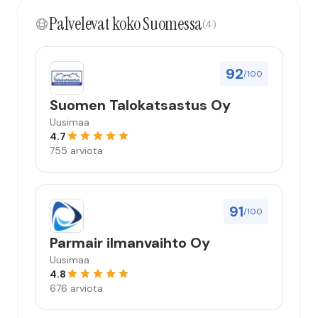
Palvelevat koko Suomessa
(4)
92
/100
Suomen Talokatsastus Oy
Uusimaa
4.7
755 arviota
91
/100
Parmair ilmanvaihto Oy
Uusimaa
4.8
676 arviota