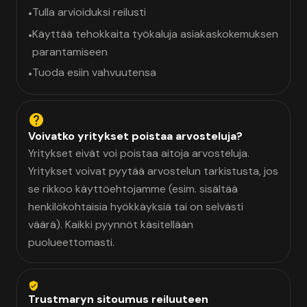
Tulla arvioiduksi reilusti
•
Käyttää tehokkaita työkaluja asiakaskokemuksen
•
parantamiseen
Tuoda esiin vahvuutensa
•
Voivatko yritykset poistaa arvosteluja?
Yritykset eivät voi poistaa aitoja arvosteluja.
Yritykset voivat pyytää arvostelun tarkistusta, jos
se rikkoo käyttöehtojamme (esim. sisältää
henkilökohtaisia hyökkäyksiä tai on selvästi
väärä). Kaikki pyynnöt käsitellään
puolueettomasti.
Trustmaryn sitoumus reiluuteen