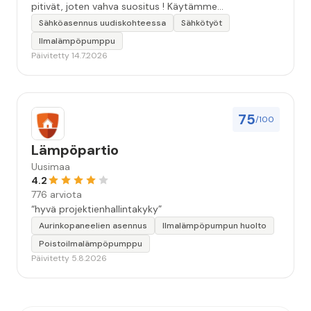
pitivät, joten vahva suositus ! Käytämme
seuraavallakin kerralla!”
Sähköasennus uudiskohteessa
Sähkötyöt
Ilmalämpöpumppu
Päivitetty 14.7.2026
75
/100
Lämpöpartio
Uusimaa
4.2
776 arviota
“hyvä projektienhallintakyky”
Aurinkopaneelien asennus
Ilmalämpöpumpun huolto
Poistoilmalämpöpumppu
Päivitetty 5.8.2026