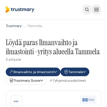
Trustmary
>
…
>
Tammela
Löydä paras Ilmanvaihto ja
ilmastointi-yritys alueella Tammela
3 yritystä
Ilmanvaihto ja ilmastointi
Tammela
Trustmary Score
Tyhjennä suodattimet
88
/100