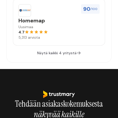
90
/100
Homemap
Uusimaa
4.7
5,313 arviota
Näytä kaikki 4 yritystä
Tehdään asiakaskokemuksesta
näkyvää kaikille