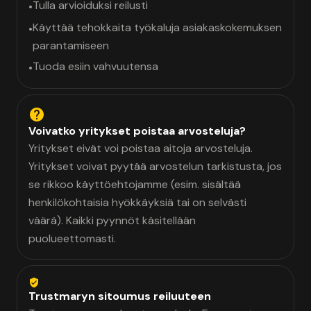
Tulla arvioiduksi reilusti
•
Käyttää tehokkaita työkaluja asiakaskokemuksen
•
parantamiseen
Tuoda esiin vahvuutensa
•
Voivatko yritykset poistaa arvosteluja?
Yritykset eivät voi poistaa aitoja arvosteluja.
Yritykset voivat pyytää arvostelun tarkistusta, jos
se rikkoo käyttöehtojamme (esim. sisältää
henkilökohtaisia hyökkäyksiä tai on selvästi
väärä). Kaikki pyynnöt käsitellään
puolueettomasti.
Trustmaryn sitoumus reiluuteen