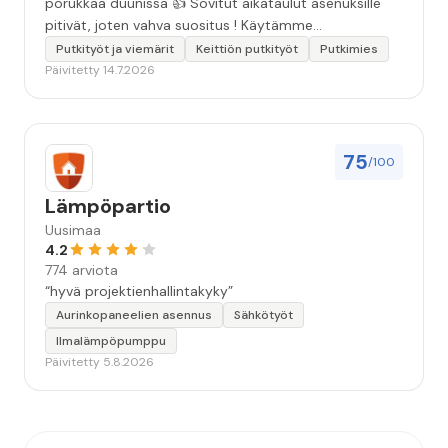
porukkaa duunissa 👍 Sovitut aikataulut asenuksille
pitivät, joten vahva suositus ! Käytämme
seuraavallakin kerralla!”
Putkityöt ja viemärit
Keittiön putkityöt
Putkimies
Päivitetty 14.7.2026
75
/100
Lämpöpartio
Uusimaa
4.2
774 arviota
“hyvä projektienhallintakyky”
Aurinkopaneelien asennus
Sähkötyöt
Ilmalämpöpumppu
Päivitetty 5.8.2026