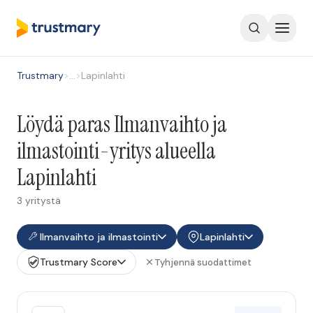
Trustmary
>
…
>
Lapinlahti
Löydä paras Ilmanvaihto ja
ilmastointi-yritys alueella
Lapinlahti
3 yritystä
Ilmanvaihto ja ilmastointi
Lapinlahti
Trustmary Score
Tyhjennä suodattimet