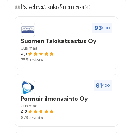
Palvelevat koko Suomessa
(4)
93
/100
Suomen Talokatsastus Oy
Uusimaa
4.7
755 arviota
91
/100
Parmair ilmanvaihto Oy
Uusimaa
4.8
676 arviota