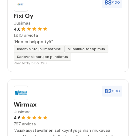
88
/100
Fixi Oy
Uusimaa
4.6
1,810 arviota
“Nopea helppo työ”
Ilmanvaihto ja ilmastointi
Vuosihuoltosopimus
Sadevesikourujen puhdistus
Päivitetty 5.8.2026
82
/100
Wirmax
Uusimaa
4.6
797 arviota
“Asiakasystävällinen sähköyritys ja ihan mukavaa