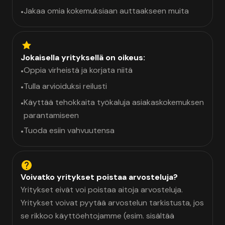
Jakaa omia kokemuksiaan auttaakseen muita
•
Jokaisella yrityksellä on oikeus:
Oppia virheistä ja korjata niitä
•
Tulla arvioiduksi reilusti
•
Käyttää tehokkaita työkaluja asiakaskokemuksen
•
parantamiseen
Tuoda esiin vahvuutensa
•
Voivatko yritykset poistaa arvosteluja?
Yritykset eivät voi poistaa aitoja arvosteluja.
Yritykset voivat pyytää arvostelun tarkistusta, jos
se rikkoo käyttöehtojamme (esim. sisältää