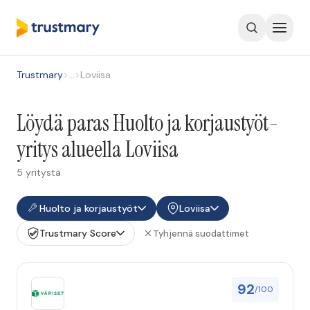
Trustmary
>
…
>
Loviisa
Löydä paras Huolto ja korjaustyöt-
yritys alueella Loviisa
5 yritystä
Huolto ja korjaustyöt
Loviisa
Trustmary Score
Tyhjennä suodattimet
92
/100