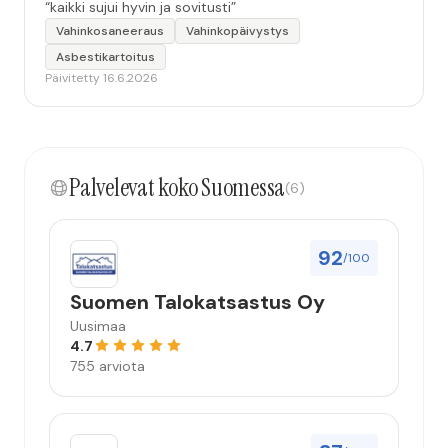
“kaikki sujui hyvin ja sovitusti”
Vahinkosaneeraus
Vahinkopäivystys
Asbestikartoitus
Päivitetty 16.6.2026
Palvelevat koko Suomessa
(6)
92
/100
Suomen Talokatsastus Oy
Uusimaa
4.7
755 arviota