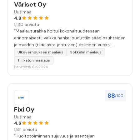
Väriset Oy
Uusimaa
4.8
1,180 arviota
“Maalausurakka hoitui kokonaisuudessaan
erinomaisesti, vaikka hanke jouduttiin sääolosuhteiden
ja muiden (tilaajasta johtuvien) esteiden vuoksi
keskeyttämään n. 3 viikoksi. Maalaistulos on oikein
Ulkoverhouksen maalaus
Sokkelin maalaus
hyvä, yhteydenpito erinomaista, jälkityöt tehtiin
Tiilikaton maalaus
huolellisesti. Suosittelen. Erityiskiitos itse maalareille:
Päivitetty 6.8.2026
Miljalle ja Valmalle!”
88
/100
Fixi Oy
Uusimaa
4.6
1,811 arviota
“Huoltotoiminnan sujuvuus ja asentajan