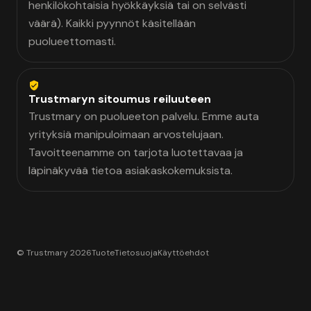
henkilökohtaisia hyökkäyksiä tai on selvästi
väärä). Kaikki pyynnöt käsitellään
puolueettomasti.
Trustmaryn sitoumus reiluuteen
Trustmary on puolueeton palvelu. Emme auta
yrityksiä manipuloimaan arvostelujaan.
Tavoitteenamme on tarjota luotettavaa ja
läpinäkyvää tietoa asiakaskokemuksista.
© Trustmary 2026
Tuote
Tietosuoja
Käyttöehdot