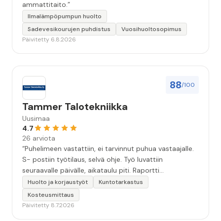
ammattitaito.”
Ilmalämpöpumpun huolto
Sadevesikourujen puhdistus
Vuosihuoltosopimus
Päivitetty 6.8.2026
88
/100
Tammer Talotekniikka
Uusimaa
4.7
26 arviota
“Puhelimeen vastattiin, ei tarvinnut puhua vastaajalle.
S- postiin työtilaus, selvä ohje. Työ luvattiin
seuraavalle päivälle, aikataulu piti. Raportti
kartoituksesta tuli vielä samana päivänä..Kattava
Huolto ja korjaustyöt
Kuntotarkastus
selvitys. Työn kuvaus havannoillistettiin selvästi.
Kosteusmittaus
Asiallinen , ystävällinen palvelu. ”
Päivitetty 8.7.2026