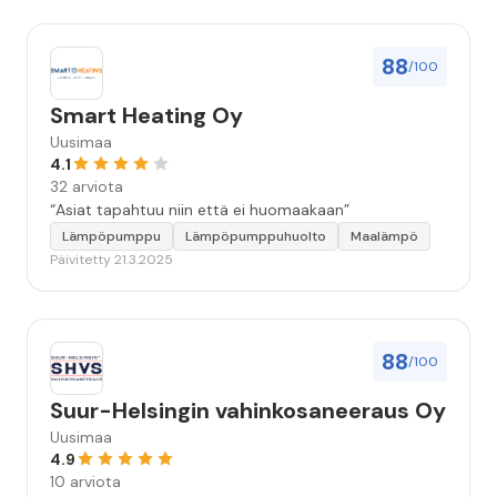
88
/100
Smart Heating Oy
Uusimaa
4.1
32 arviota
“Asiat tapahtuu niin että ei huomaakaan”
Lämpöpumppu
Lämpöpumppuhuolto
Maalämpö
Päivitetty 21.3.2025
88
/100
Suur-Helsingin vahinkosaneeraus Oy
Uusimaa
4.9
10 arviota