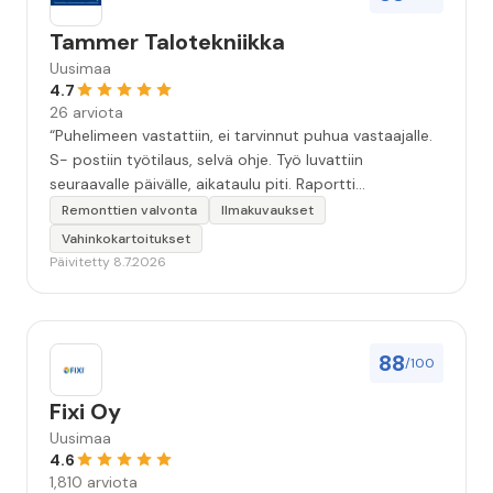
Tammer Talotekniikka
Uusimaa
4.7
26 arviota
“Puhelimeen vastattiin, ei tarvinnut puhua vastaajalle.
S- postiin työtilaus, selvä ohje. Työ luvattiin
seuraavalle päivälle, aikataulu piti. Raportti
kartoituksesta tuli vielä samana päivänä..Kattava
Remonttien valvonta
Ilmakuvaukset
selvitys. Työn kuvaus havannoillistettiin selvästi.
Vahinkokartoitukset
Asiallinen , ystävällinen palvelu. ”
Päivitetty 8.7.2026
88
/100
Fixi Oy
Uusimaa
4.6
1,810 arviota