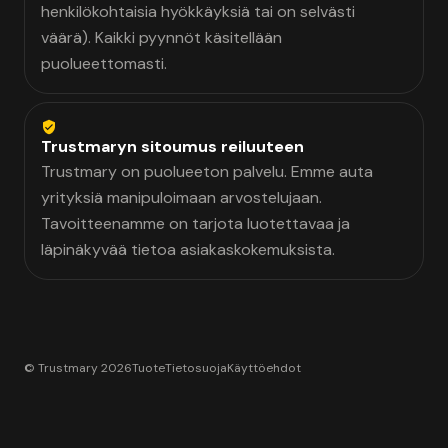
henkilökohtaisia hyökkäyksiä tai on selvästi
väärä). Kaikki pyynnöt käsitellään
puolueettomasti.
Trustmaryn sitoumus reiluuteen
Trustmary on puolueeton palvelu. Emme auta
yrityksiä manipuloimaan arvostelujaan.
Tavoitteenamme on tarjota luotettavaa ja
läpinäkyvää tietoa asiakaskokemuksista.
© Trustmary 2026
Tuote
Tietosuoja
Käyttöehdot