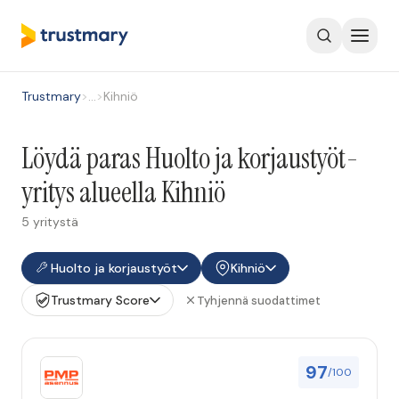
Trustmary
>
…
>
Kihniö
Löydä paras Huolto ja korjaustyöt-
yritys alueella Kihniö
5 yritystä
Huolto ja korjaustyöt
Kihniö
Trustmary Score
Tyhjennä suodattimet
97
/100