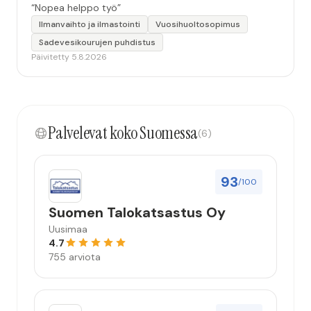
“Nopea helppo työ”
Ilmanvaihto ja ilmastointi
Vuosihuoltosopimus
Sadevesikourujen puhdistus
Päivitetty 5.8.2026
Palvelevat koko Suomessa
(6)
93
/100
Suomen Talokatsastus Oy
Uusimaa
4.7
755 arviota