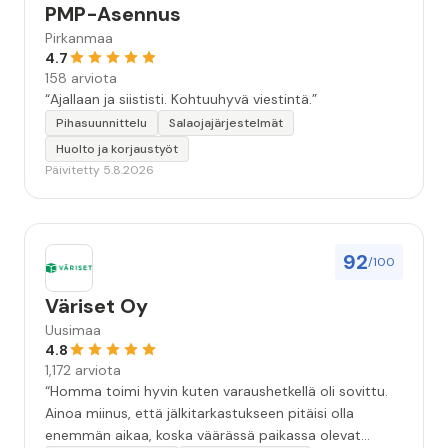
PMP-Asennus
Pirkanmaa
4.7
158 arviota
“Ajallaan ja siististi. Kohtuuhyvä viestintä.”
Pihasuunnittelu
Salaojajärjestelmät
Huolto ja korjaustyöt
Päivitetty 5.8.2026
92
/100
Väriset Oy
Uusimaa
4.8
1,172 arviota
“Homma toimi hyvin kuten varaushetkellä oli sovittu.
Ainoa miinus, että jälkitarkastukseen pitäisi olla
enemmän aikaa, koska väärässä paikassa olevat