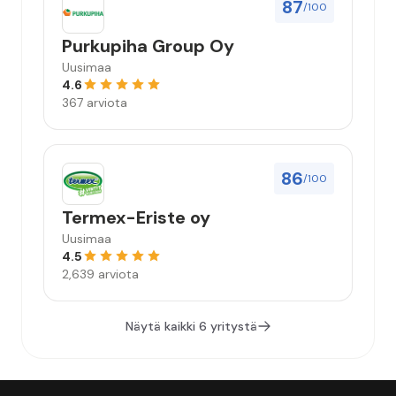
87
/100
Purkupiha Group Oy
Uusimaa
4.6
367 arviota
86
/100
Termex-Eriste oy
Uusimaa
4.5
2,639 arviota
Näytä kaikki 6 yritystä