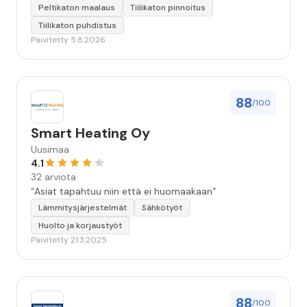
maalitipat löytyy myöhemmin ”
Peltikaton maalaus
Tiilikaton pinnoitus
Tiilikaton puhdistus
Päivitetty 5.8.2026
88
/100
Smart Heating Oy
Uusimaa
4.1
32 arviota
“Asiat tapahtuu niin että ei huomaakaan”
Lämmitysjärjestelmät
Sähkötyöt
Huolto ja korjaustyöt
Päivitetty 21.3.2025
88
/100