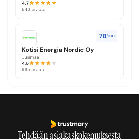
4.7
643 arviota
78
/100
Kotisi Energia Nordic Oy
Uusimaa
4.5
965 arviota
Tehdään asiakaskokemuksesta