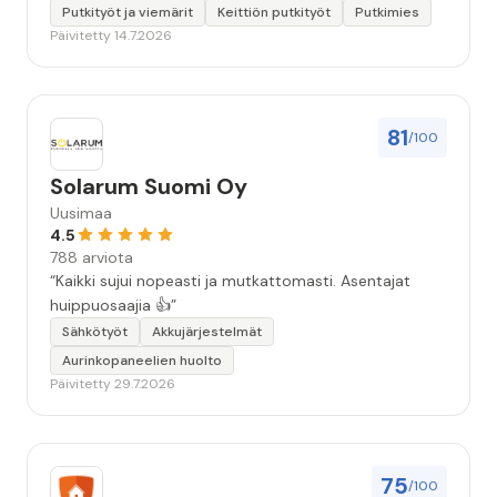
seuraavallakin kerralla!”
Putkityöt ja viemärit
Keittiön putkityöt
Putkimies
Päivitetty 14.7.2026
81
/100
Solarum Suomi Oy
Uusimaa
4.5
788 arviota
“Kaikki sujui nopeasti ja mutkattomasti. Asentajat
huippuosaajia 👍”
Sähkötyöt
Akkujärjestelmät
Aurinkopaneelien huolto
Päivitetty 29.7.2026
75
/100