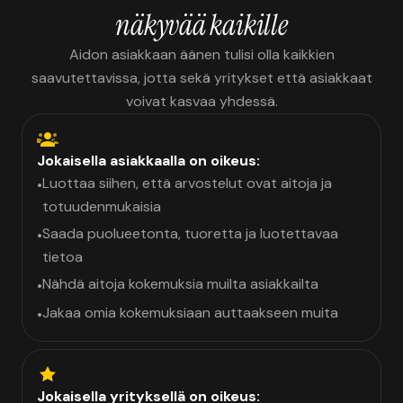
näkyvää kaikille
Aidon asiakkaan äänen tulisi olla kaikkien
saavutettavissa, jotta sekä yritykset että asiakkaat
voivat kasvaa yhdessä.
Jokaisella asiakkaalla on oikeus:
Luottaa siihen, että arvostelut ovat aitoja ja
•
totuudenmukaisia
Saada puolueetonta, tuoretta ja luotettavaa
•
tietoa
Nähdä aitoja kokemuksia muilta asiakkailta
•
Jakaa omia kokemuksiaan auttaakseen muita
•
Jokaisella yrityksellä on oikeus: