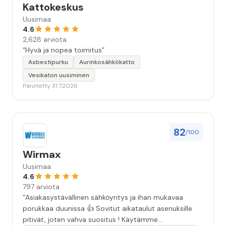
Kattokeskus
Uusimaa
4.6
2,628 arviota
“Hyvä ja nopea toimitus”
Asbestipurku
Aurinkosähkökatto
Vesikaton uusiminen
Päivitetty 31.7.2026
82
/100
Wirmax
Uusimaa
4.6
797 arviota
“Asiakasystävällinen sähköyritys ja ihan mukavaa
porukkaa duunissa 👍 Sovitut aikataulut asenuksille
pitivät, joten vahva suositus ! Käytämme