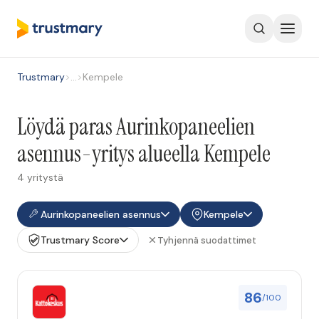
Trustmary
>
…
>
Kempele
Löydä paras Aurinkopaneelien
asennus-yritys alueella Kempele
4 yritystä
Aurinkopaneelien asennus
Kempele
Trustmary Score
Tyhjennä suodattimet
86
/100