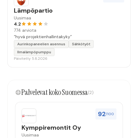
Lämpöpartio
Uusimaa
4.2
774 arviota
“hyvä projektienhallintakyky”
Aurinkopaneelien asennus
Sähkötyöt
Ilmalämpöpumppu
Päivitetty 5.8.2026
Palvelevat koko Suomessa
(2)
92
/100
Kymppiremontit Oy
Uusimaa