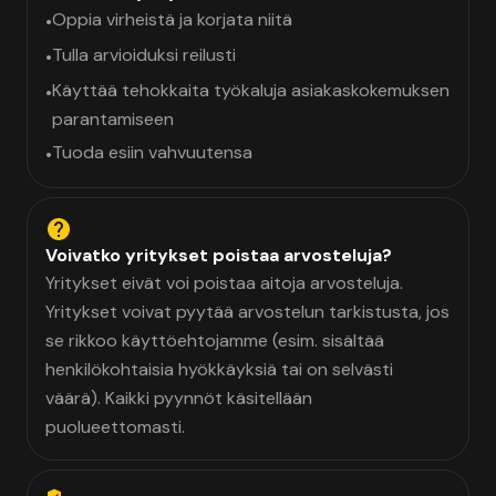
Oppia virheistä ja korjata niitä
•
Tulla arvioiduksi reilusti
•
Käyttää tehokkaita työkaluja asiakaskokemuksen
•
parantamiseen
Tuoda esiin vahvuutensa
•
Voivatko yritykset poistaa arvosteluja?
Yritykset eivät voi poistaa aitoja arvosteluja.
Yritykset voivat pyytää arvostelun tarkistusta, jos
se rikkoo käyttöehtojamme (esim. sisältää
henkilökohtaisia hyökkäyksiä tai on selvästi
väärä). Kaikki pyynnöt käsitellään
puolueettomasti.