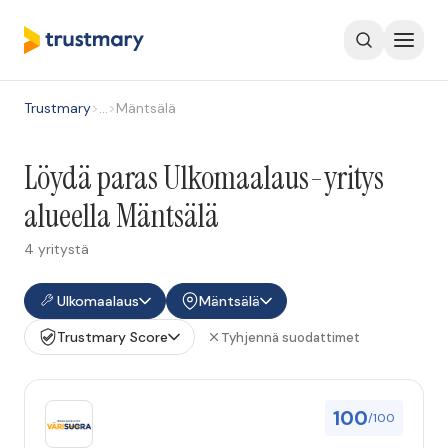
Trustmary
>
…
>
Mäntsälä
Löydä paras Ulkomaalaus-yritys
alueella Mäntsälä
4 yritystä
Ulkomaalaus
Mäntsälä
Trustmary Score
Tyhjennä suodattimet
100
/100