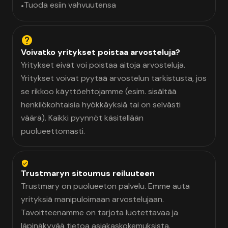
Tuoda esiin vahvuutensa
•
Voivatko yritykset poistaa arvosteluja?
Yritykset eivät voi poistaa aitoja arvosteluja.
Yritykset voivat pyytää arvostelun tarkistusta, jos
se rikkoo käyttöehtojamme (esim. sisältää
henkilökohtaisia hyökkäyksiä tai on selvästi
väärä). Kaikki pyynnöt käsitellään
puolueettomasti.
Trustmaryn sitoumus reiluuteen
Trustmary on puolueeton palvelu. Emme auta
yrityksiä manipuloimaan arvostelujaan.
Tavoitteenamme on tarjota luotettavaa ja
läpinäkyvää tietoa asiakaskokemuksista.