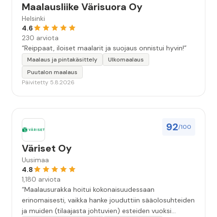
Maalausliike Värisuora Oy
Helsinki
4.6
230 arviota
“Reippaat, iloiset maalarit ja suojaus onnistui hyvin!”
Maalaus ja pintakäsittely
Ulkomaalaus
Puutalon maalaus
Päivitetty 5.8.2026
92
/100
Väriset Oy
Uusimaa
4.8
1,180 arviota
“Maalausurakka hoitui kokonaisuudessaan
erinomaisesti, vaikka hanke jouduttiin sääolosuhteiden
ja muiden (tilaajasta johtuvien) esteiden vuoksi