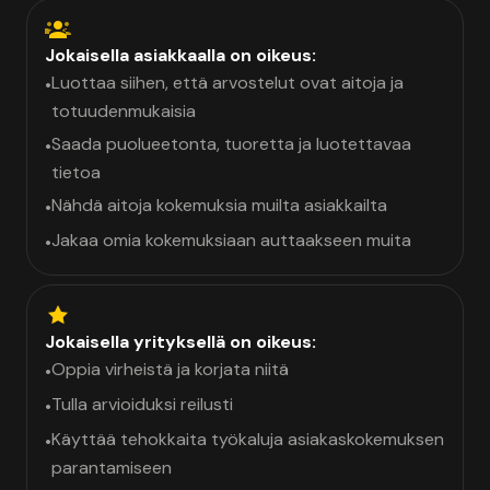
Jokaisella asiakkaalla on oikeus:
Luottaa siihen, että arvostelut ovat aitoja ja
•
totuudenmukaisia
Saada puolueetonta, tuoretta ja luotettavaa
•
tietoa
Nähdä aitoja kokemuksia muilta asiakkailta
•
Jakaa omia kokemuksiaan auttaakseen muita
•
Jokaisella yrityksellä on oikeus:
Oppia virheistä ja korjata niitä
•
Tulla arvioiduksi reilusti
•
Käyttää tehokkaita työkaluja asiakaskokemuksen
•
parantamiseen