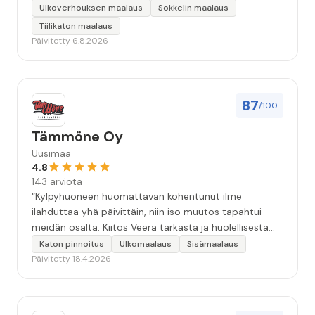
keskeyttämään n. 3 viikoksi. Maalaistulos on oikein
Ulkoverhouksen maalaus
Sokkelin maalaus
hyvä, yhteydenpito erinomaista, jälkityöt tehtiin
Tiilikaton maalaus
huolellisesti. Suosittelen. Erityiskiitos itse maalareille:
Päivitetty 6.8.2026
Miljalle ja Valmalle!”
87
/100
Tämmöne Oy
Uusimaa
4.8
143 arviota
“Kylpyhuoneen huomattavan kohentunut ilme
ilahduttaa yhä päivittäin, niin iso muutos tapahtui
meidän osalta. Kiitos Veera tarkasta ja huolellisesta
työstä, sekä ystävällisestä palvelusta!”
Katon pinnoitus
Ulkomaalaus
Sisämaalaus
Päivitetty 18.4.2026