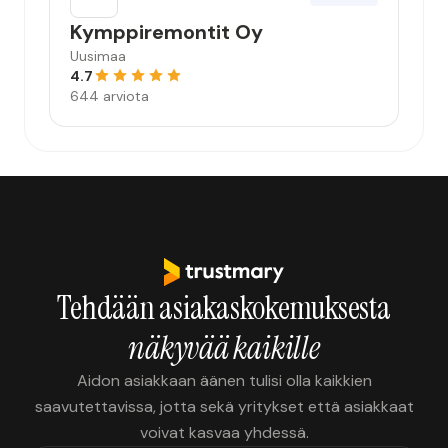
Kymppiremontit Oy
Uusimaa
4.7
644 arviota
Tehdään asiakaskokemuksesta
näkyvää kaikille
Aidon asiakkaan äänen tulisi olla kaikkien
saavutettavissa, jotta sekä yritykset että asiakkaat
voivat kasvaa yhdessä.