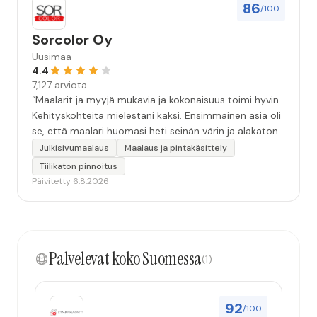
86
/100
Sorcolor Oy
Uusimaa
4.4
7,127 arviota
“Maalarit ja myyjä mukavia ja kokonaisuus toimi hyvin.
Kehityskohteita mielestäni kaksi. Ensimmäinen asia oli
se, että maalari huomasi heti seinän värin ja alakaton
värin erot mitä en huomannut. Hyvä toki että siinä
Julkisivumaalaus
Maalaus ja pintakäsittely
kohtaa huomattu mutta toki optimaalisessa
Tiilikaton pinnoitus
tilanteessa myyjä olisi jo kiinnittänyt tähän huomiota.
Päivitetty 6.8.2026
Toinen kehityskohde on myyjän ja maalajien välinen
"hand-over" eli maalarit tietäisivät vielä aavistuksen
paremmin jo tullessa mitä alkaa tekemään. Mutta
kokonaisuus hyvä ja varmasti tulevaisuudessakin
Palvelevat koko Suomessa
mahdollisuus että palveluita käytän”
(1)
92
/100