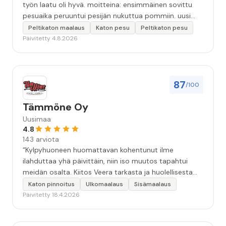
työn laatu oli hyvä. moitteina: ensimmäinen sovittu
pesuaika peruuntui pesijän nukuttua pommiin. uusi
aika piti ja työn jälki oikein hyvää ja osaavaa. toinen
Peltikaton maalaus
Katon pesu
Peltikaton pesu
murhe tuli koska olimme matkoilla ja jossain
Päivitetty 4.8.2026
pesun/pinnoituksen vaiheessa oli pihalla ollut vesihana
jäänyt auki ja jossain vaiheessa töiden jo loputtua oli
letku irronnut ulkohanasta ja syöksi vettä kolme
vuorokautta pihalle...kunnes naapuri uskaltautui
87
/100
pihallemme ja sulki hanan. Hieman siis tarkkuutta
hommiin ja hyvä tulee. ”
Tämmöne Oy
Uusimaa
4.8
143 arviota
“Kylpyhuoneen huomattavan kohentunut ilme
ilahduttaa yhä päivittäin, niin iso muutos tapahtui
meidän osalta. Kiitos Veera tarkasta ja huolellisesta
työstä, sekä ystävällisestä palvelusta!”
Katon pinnoitus
Ulkomaalaus
Sisämaalaus
Päivitetty 18.4.2026