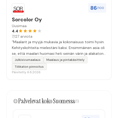
86
/100
Sorcolor Oy
Uusimaa
4.4
7,127 arviota
“Maalarit ja myyjä mukavia ja kokonaisuus toimi hyvin.
Kehityskohteita mielestäni kaksi. Ensimmäinen asia oli
se, että maalari huomasi heti seinän värin ja alakaton
värin erot mitä en huomannut. Hyvä toki että siinä
Julkisivumaalaus
Maalaus ja pintakäsittely
kohtaa huomattu mutta toki optimaalisessa
Tiilikaton pinnoitus
tilanteessa myyjä olisi jo kiinnittänyt tähän huomiota.
Päivitetty 6.8.2026
Toinen kehityskohde on myyjän ja maalajien välinen
"hand-over" eli maalarit tietäisivät vielä aavistuksen
paremmin jo tullessa mitä alkaa tekemään. Mutta
kokonaisuus hyvä ja varmasti tulevaisuudessakin
Palvelevat koko Suomessa
mahdollisuus että palveluita käytän”
(1)