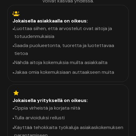
voivat kasvaa yhdessä.
Jokaisella asiakkaalla on oikeus:
Luottaa siihen, että arvostelut ovat aitoja ja
•
totuudenmukaisia
Saada puolueetonta, tuoretta ja luotettavaa
•
tietoa
Nähdä aitoja kokemuksia muilta asiakkailta
•
Jakaa omia kokemuksiaan auttaakseen muita
•
Jokaisella yrityksellä on oikeus:
Oppia virheistä ja korjata niitä
•
Tulla arvioiduksi reilusti
•
Käyttää tehokkaita työkaluja asiakaskokemuksen
•
parantamiseen