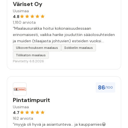
Väriset Oy
Uusimaa
4.8
1,180 arviota
“Maalausurakka hoitui kokonaisuudessaan
erinomaisesti, vaikka hanke jouduttiin sääolosuhteiden
ja muiden (tilaajasta johtuvien) esteiden vuoksi
keskeyttämään n. 3 viikoksi. Maalaistulos on oikein
Ulkoverhouksen maalaus
Sokkelin maalaus
hyvä, yhteydenpito erinomaista, jälkityöt tehtiin
Tiilikaton maalaus
huolellisesti. Suosittelen. Erityiskiitos itse maalareille:
Päivitetty 6.8.2026
Miljalle ja Valmalle!”
86
/100
Pintatimpurit
Uusimaa
4.7
162 arviota
“myyjä oli hyvä ja asiantunteva... ja kauppamies😀