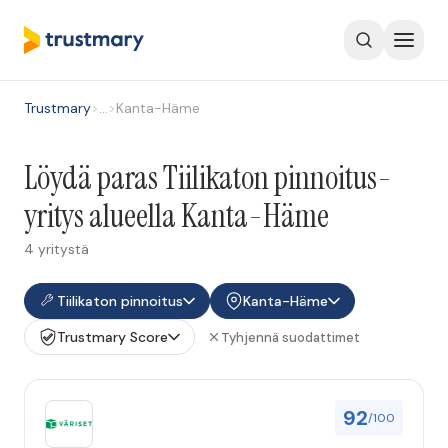
Trustmary
>
…
>
Kanta-Häme
Löydä paras Tiilikaton pinnoitus-
yritys alueella Kanta-Häme
4 yritystä
Tiilikaton pinnoitus
Kanta-Häme
Trustmary Score
Tyhjennä suodattimet
92
/100