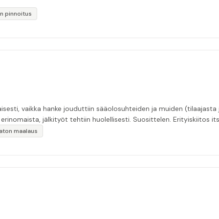
n pinnoitus
esti, vaikka hanke jouduttiin sääolosuhteiden ja muiden (tilaajasta
inomaista, jälkityöt tehtiin huolellisesti. Suosittelen. Erityiskiitos itse
ikaton maalaus