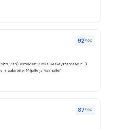
92
/100
 johtuvien) esteiden vuoksi keskeyttämään n. 3
 maalareille: Miljalle ja Valmalle!”
87
/100