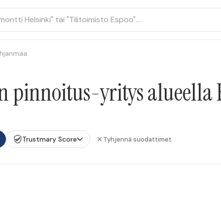
ohjanmaa
on pinnoitus-yritys alueell
Trustmary Score
Tyhjennä suodattimet