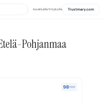
Trustmary.com
Asiakkaille
Yrityksille
a Etelä-Pohjanmaa
98
/100