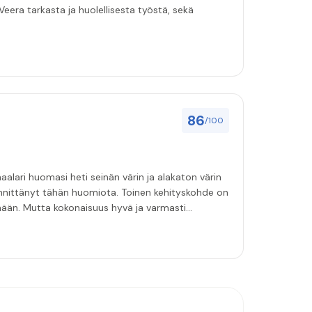
eera tarkasta ja huolellisesta työstä, sekä
86
/100
aalari huomasi heti seinän värin ja alakaton värin
innittänyt tähän huomiota. Toinen kehityskohde on
emään. Mutta kokonaisuus hyvä ja varmasti