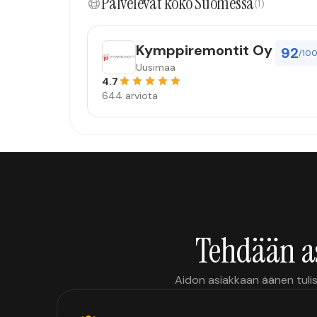
Palvelevat koko Suomessa
(1)
Kymppiremontit Oy
92
/10
Uusimaa
4.7
644 arviota
Tehdään a
Aidon asiakkaan äänen tulis