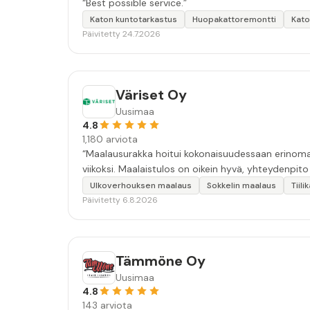
“Best possible service.”
Katon kuntotarkastus
Huopakattoremontti
Kato
Päivitetty 24.7.2026
Väriset Oy
Uusimaa
4.8
1,180 arviota
“Maalausurakka hoitui kokonaisuudessaan erinomais
viikoksi. Maalaistulos on oikein hyvä, yhteydenpito er
Ulkoverhouksen maalaus
Sokkelin maalaus
Tiil
Päivitetty 6.8.2026
Tämmöne Oy
Uusimaa
4.8
143 arviota