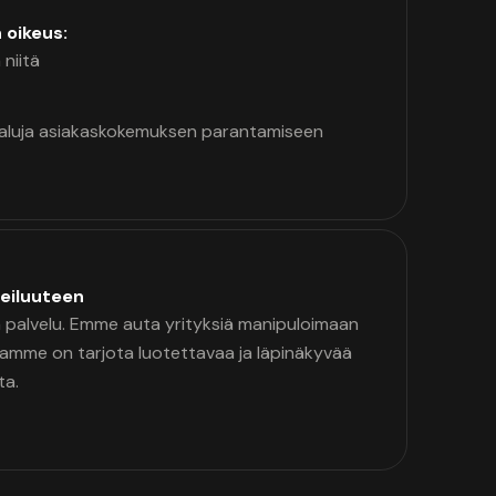
n oikeus:
 niitä
kaluja asiakaskokemuksen parantamiseen
eiluuteen
palvelu. Emme auta yrityksiä manipuloimaan
namme on tarjota luotettavaa ja läpinäkyvää
ta.