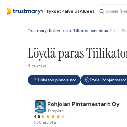
Yritykset
Palvelut
Alueet
Trustmary
>
Kokemuksia
>
Tiilikaton pinnoitus
>
Etelä-P
Löydä paras Tiilikat
4 yritystä
Tiilikaton pinnoitus
Etelä-Pohjanmaa
Pohjolan Pintamestarit Oy
Tampere
4.5
550 arviota