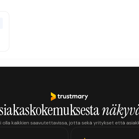
0
siakaskokemuksesta
näkyvä
i olla kaikkien saavutettavissa, jotta sekä yritykset että asia