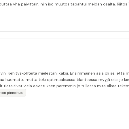
taa yhä päivittäin, niin iso muutos tapahtui meidän osalta. Kiitos V
in. Kehityskohteita mielestäni kaksi. Ensimmäinen asia oli se, että m
aa huomattu mutta toki optimaalisessa tilanteessa myyjä olisi jo ki
it tietäisivät vielä aavistuksen paremmin jo tullessa mitä alkaa tek
äytän”
katon pinnoitus