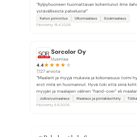
“Kylpyhuoneen huomattavan kohentunut ilme ilahdut
ystävällisestä palvelusta!”
Katon pinnoitus
Ulkomaalaus
Sisämaalaus
Päivitetty 18.4.2026
Sorcolor Oy
Uusimaa
4.4
7,127 arviota
“Maalarit ja myyjä mukavia ja kokonaisuus toimi hyv
erot mitä en huomannut. Hyvä toki että siinä koht
myyjän ja maalajien välinen "hand-over" eli maalar
tulevaisuudessakin mahdollisuus että palveluita k
Julkisivumaalaus
Maalaus ja pintakäsittely
Tiili
Päivitetty 6.8.2026