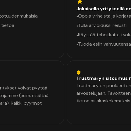
Jokaisella yrityksellä o
a totuudenmukaisia
Oppia virheistä ja korjata
•
 tietoa
Tulla arvioiduksi reilusti
•
Käyttää tehokkaita työ
•
Tuoda esiin vahvuutensa
•
Trustmaryn sitoumus r
Trustmary on puolueeton 
 Yritykset voivat pyytää
arvostelujaan. Tavoittee
tojamme (esim. sisältää
tietoa asiakaskokemuksis
äärä). Kaikki pyynnöt