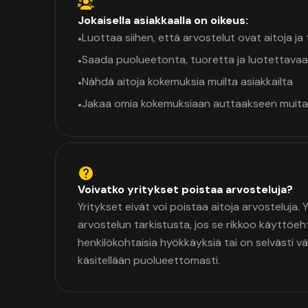
Jokaisella asiakkaalla on oikeus:
Luottaa siihen, että arvostelut ovat aitoja j
•
Saada puolueetonta, tuoretta ja luotettavaa
•
Nähdä aitoja kokemuksia muilta asiakkailta
•
Jakaa omia kokemuksiaan auttaakseen muita
•
Voivatko yritykset poistaa arvosteluja?
Yritykset eivät voi poistaa aitoja arvosteluja.
arvostelun tarkistusta, jos se rikkoo käyttöeh
henkilökohtaisia hyökkäyksiä tai on selvästi v
käsitellään puolueettomasti.