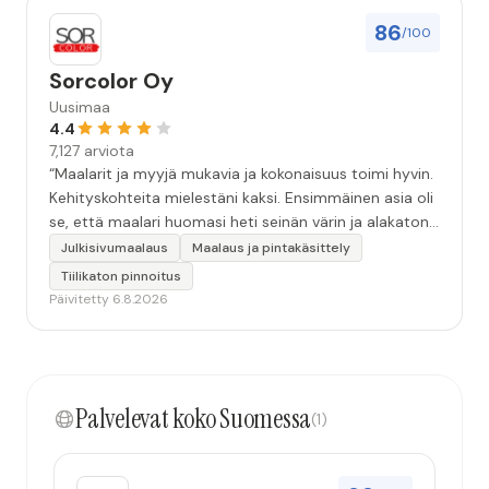
86
/100
Sorcolor Oy
Uusimaa
4.4
7,127 arviota
“Maalarit ja myyjä mukavia ja kokonaisuus toimi hyvin.
Kehityskohteita mielestäni kaksi. Ensimmäinen asia oli
se, että maalari huomasi heti seinän värin ja alakaton
värin erot mitä en huomannut. Hyvä toki että siinä
Julkisivumaalaus
Maalaus ja pintakäsittely
kohtaa huomattu mutta toki optimaalisessa
Tiilikaton pinnoitus
tilanteessa myyjä olisi jo kiinnittänyt tähän huomiota.
Päivitetty 6.8.2026
Toinen kehityskohde on myyjän ja maalajien välinen
"hand-over" eli maalarit tietäisivät vielä aavistuksen
paremmin jo tullessa mitä alkaa tekemään. Mutta
kokonaisuus hyvä ja varmasti tulevaisuudessakin
Palvelevat koko Suomessa
mahdollisuus että palveluita käytän”
(1)