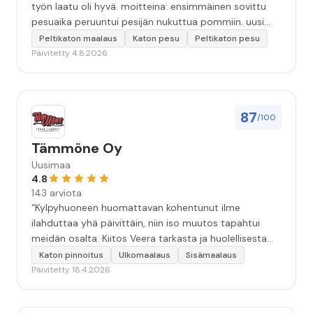
työn laatu oli hyvä. moitteina: ensimmäinen sovittu
pesuaika peruuntui pesijän nukuttua pommiin. uusi
aika piti ja työn jälki oikein hyvää ja osaavaa. toinen
Peltikaton maalaus
Katon pesu
Peltikaton pesu
murhe tuli koska olimme matkoilla ja jossain
Päivitetty 4.8.2026
pesun/pinnoituksen vaiheessa oli pihalla ollut vesihana
jäänyt auki ja jossain vaiheessa töiden jo loputtua oli
letku irronnut ulkohanasta ja syöksi vettä kolme
vuorokautta pihalle...kunnes naapuri uskaltautui
87
/100
pihallemme ja sulki hanan. Hieman siis tarkkuutta
hommiin ja hyvä tulee. ”
Tämmöne Oy
Uusimaa
4.8
143 arviota
“Kylpyhuoneen huomattavan kohentunut ilme
ilahduttaa yhä päivittäin, niin iso muutos tapahtui
meidän osalta. Kiitos Veera tarkasta ja huolellisesta
työstä, sekä ystävällisestä palvelusta!”
Katon pinnoitus
Ulkomaalaus
Sisämaalaus
Päivitetty 18.4.2026