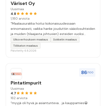
Väriset Oy
Uusimaa
4.8
1,180 arviota
“Maalausurakka hoitui kokonaisuudessaan
erinomaisesti, vaikka hanke jouduttiin sääolosuhteiden
ja muiden (tilaajasta johtuvien) esteiden vuoksi
keskeyttämään n. 3 viikoksi. Maalaistulos on oikein
Ulkoverhouksen maalaus
Sokkelin maalaus
hyvä, yhteydenpito erinomaista, jälkityöt tehtiin
Tiilikaton maalaus
huolellisesti. Suosittelen. Erityiskiitos itse maalareille:
Päivitetty 6.8.2026
Miljalle ja Valmalle!”
86
/100
Pintatimpurit
Uusimaa
4.7
162 arviota
“myyjä oli hyvä ja asiantunteva... ja kauppamies😀