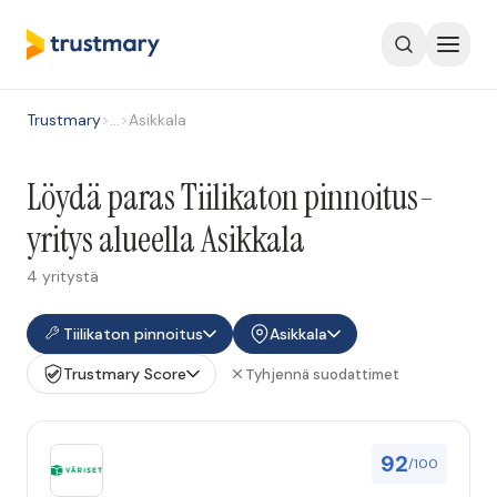
Trustmary
>
…
>
Asikkala
Löydä paras Tiilikaton pinnoitus-
yritys alueella Asikkala
4 yritystä
Tiilikaton pinnoitus
Asikkala
Trustmary Score
Tyhjennä suodattimet
92
/100