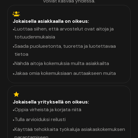
voivat kasvaa yhdessä.
Jokaisella asiakkaalla on oikeus:
Luottaa siihen, että arvostelut ovat aitoja ja
•
totuudenmukaisia
Saada puolueetonta, tuoretta ja luotettavaa
•
tietoa
Nähdä aitoja kokemuksia muilta asiakkailta
•
Jakaa omia kokemuksiaan auttaakseen muita
•
Jokaisella yrityksellä on oikeus:
Oppia virheistä ja korjata niitä
•
Tulla arvioiduksi reilusti
•
Käyttää tehokkaita työkaluja asiakaskokemuksen
•
parantamiseen