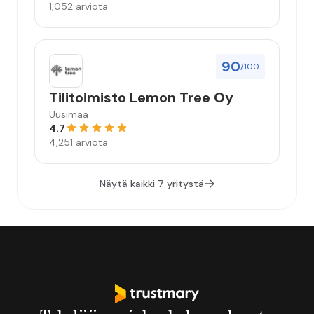
1,052 arviota
90
/100
Tilitoimisto Lemon Tree Oy
Uusimaa
4.7
4,251 arviota
Näytä kaikki 7 yritystä