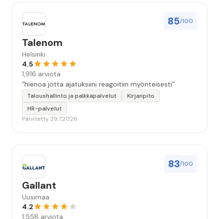
85
/100
Talenom
Helsinki
4.5
1,916 arviota
“hienoa jotta ajatuksiini reagoitiin myönteisesti”
Taloushallinto ja palkkapalvelut
Kirjanpito
HR-palvelut
Päivitetty 29.7.2026
83
/100
Gallant
Uusimaa
4.2
1,558 arviota