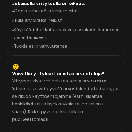
Jokaisella yrityksellä on oikeus:
Oppia virheistä ja korjata niitä
•
Tulla arvioiduksi reilusti
•
Käyttää tehokkaita työkaluja asiakaskokemuksen
•
parantamiseen
Tuoda esiin vahvuutensa
•
Voivatko yritykset poistaa arvosteluja?
Yritykset eivät voi poistaa aitoja arvosteluja.
Yritykset voivat pyytää arvostelun tarkistusta, jos
se rikkoo käyttöehtojamme (esim. sisältää
henkilökohtaisia hyökkäyksiä tai on selvästi
väärä). Kaikki pyynnöt käsitellään
puolueettomasti.