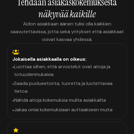
Tehdään asiakaskokemuksesta
näkyvää kaikille
Aidon asiakkaan äänen tulisi olla kaikkien
saavutettavissa, jotta sekä yritykset että asiakkaat
voivat kasvaa yhdessä.
Jokaisella asiakkaalla on oikeus:
Luottaa siihen, että arvostelut ovat aitoja ja
•
totuudenmukaisia
Saada puolueetonta, tuoretta ja luotettavaa
•
tietoa
Nähdä aitoja kokemuksia muilta asiakkailta
•
Jakaa omia kokemuksiaan auttaakseen muita
•