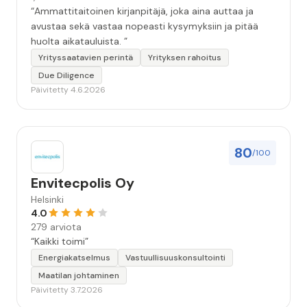
“Ammattitaitoinen kirjanpitäjä, joka aina auttaa ja
avustaa sekä vastaa nopeasti kysymyksiin ja pitää
huolta aikatauluista. ”
Yrityssaatavien perintä
Yrityksen rahoitus
Due Diligence
Päivitetty 4.6.2026
80
/100
Envitecpolis Oy
Helsinki
4.0
279 arviota
“Kaikki toimi”
Energiakatselmus
Vastuullisuuskonsultointi
Maatilan johtaminen
Päivitetty 3.7.2026