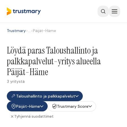
Trustmary
>
…
>
Päijät-Häme
Löydä paras Taloushallinto ja
palkkapalvelut-yritys alueella
Päijät-Häme
3 yritystä
Taloushallinto ja palkkapalvelut
Päijät-Häme
Trustmary Score
Tyhjennä suodattimet