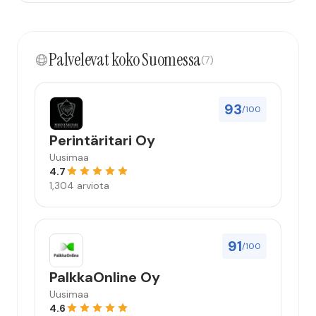
Palvelevat koko Suomessa
(7)
93
/100
Perintäritari Oy
Uusimaa
4.7
1,304 arviota
91
/100
PalkkaOnline Oy
Uusimaa
4.6