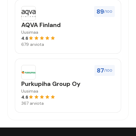
89
/100
AQVA Finland
Uusimaa
4.6
679 arviota
87
/100
Purkupiha Group Oy
Uusimaa
4.6
367 arviota