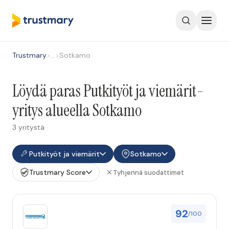
Trustmary
>
…
>
Sotkamo
Löydä paras Putkityöt ja viemärit-
yritys alueella Sotkamo
3 yritystä
Putkityöt ja viemärit
Sotkamo
Trustmary Score
Tyhjennä suodattimet
92
/100