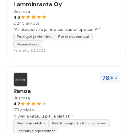
Lamminranta Oy
Uusimaa
4.6
2,245 arviota
“Asiakaspalvelu ja nopeus alusta loppuun A1”
Putkityöt ja viemärit
Porakaivopumput
Vesianalyysit
Päivitetty 6.8.2026
78
/100
Renoa
Uusimaa
4.2
173 arviota
“Hyvin aikataulu piti ja siististi ”
Viemärin sukitus
Käyttövesiputkiston uusiminen
Lämmitysjärjestelmät