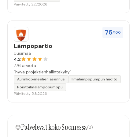
Päivitetty 27.7.2026
75
/100
Lämpöpartio
Uusimaa
4.2
776 arviota
“hyvä projektienhallintakyky”
Aurinkopaneelien asennus
Ilmalämpöpumpun huolto
Poistoilmalämpöpumppu
Päivitetty 5.8.2026
Palvelevat koko Suomessa
(2)