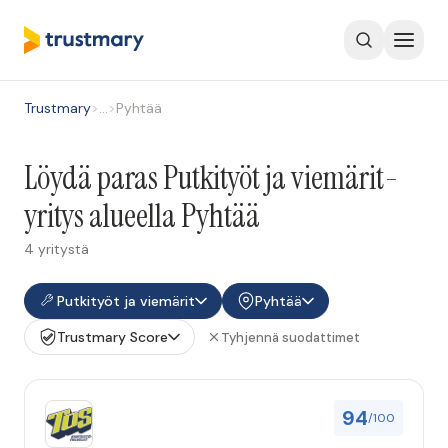
Trustmary
>
…
>
Pyhtää
Löydä paras Putkityöt ja viemärit-
yritys alueella Pyhtää
4 yritystä
Putkityöt ja viemärit
Pyhtää
Trustmary Score
Tyhjennä suodattimet
94
/100