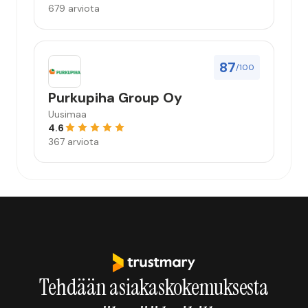
679 arviota
87
/100
Purkupiha Group Oy
Uusimaa
4.6
367 arviota
Tehdään asiakaskokemuksesta