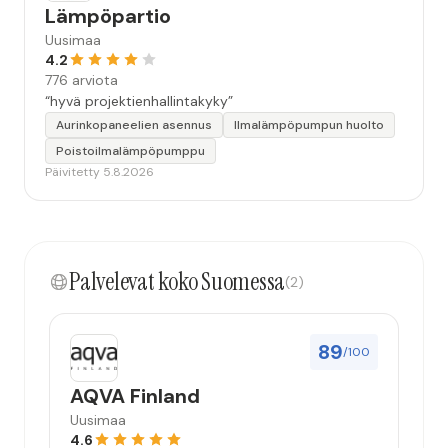
Lämpöpartio
Uusimaa
4.2
776 arviota
“hyvä projektienhallintakyky”
Aurinkopaneelien asennus
Ilmalämpöpumpun huolto
Poistoilmalämpöpumppu
Päivitetty 5.8.2026
Palvelevat koko Suomessa
(2)
89
/100
AQVA Finland
Uusimaa
4.6