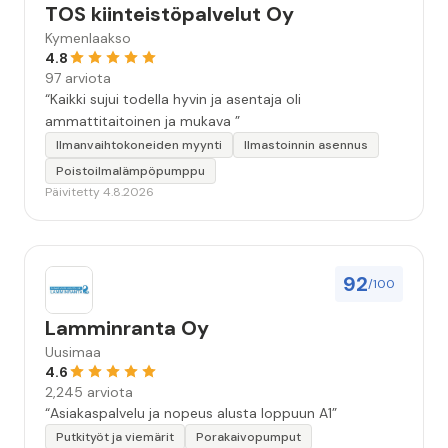
TOS kiinteistöpalvelut Oy
Kymenlaakso
4.8
97 arviota
“Kaikki sujui todella hyvin ja asentaja oli
ammattitaitoinen ja mukava ”
Ilmanvaihtokoneiden myynti
Ilmastoinnin asennus
Poistoilmalämpöpumppu
Päivitetty 4.8.2026
92
/100
Lamminranta Oy
Uusimaa
4.6
2,245 arviota
“Asiakaspalvelu ja nopeus alusta loppuun A1”
Putkityöt ja viemärit
Porakaivopumput