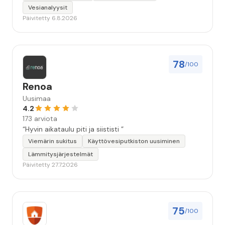
Vesianalyysit
Päivitetty 6.8.2026
78
/100
Renoa
Uusimaa
4.2
173 arviota
“Hyvin aikataulu piti ja siististi ”
Viemärin sukitus
Käyttövesiputkiston uusiminen
Lämmitysjärjestelmät
Päivitetty 27.7.2026
75
/100