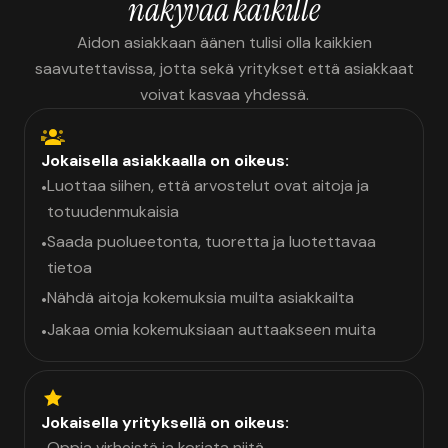
näkyvää kaikille
Aidon asiakkaan äänen tulisi olla kaikkien
saavutettavissa, jotta sekä yritykset että asiakkaat
voivat kasvaa yhdessä.
Jokaisella asiakkaalla on oikeus:
Luottaa siihen, että arvostelut ovat aitoja ja
•
totuudenmukaisia
Saada puolueetonta, tuoretta ja luotettavaa
•
tietoa
Nähdä aitoja kokemuksia muilta asiakkailta
•
Jakaa omia kokemuksiaan auttaakseen muita
•
Jokaisella yrityksellä on oikeus:
Oppia virheistä ja korjata niitä