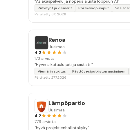
“Asiakaspalvelu ja nopeus alusta loppuun A1”
Putkityöt ja viemärit
Porakaivopumput
Vesianal
Päivitetty 6.8.2026
Renoa
Uusimaa
4.2
173 arviota
“Hyvin aikataulu piti ja siististi ”
Viemärin sukitus
Käyttövesiputkiston uusiminen
Päivitetty 27.7.2026
Lämpöpartio
Uusimaa
4.2
776 arviota
“hyvä projektienhallintakyky”