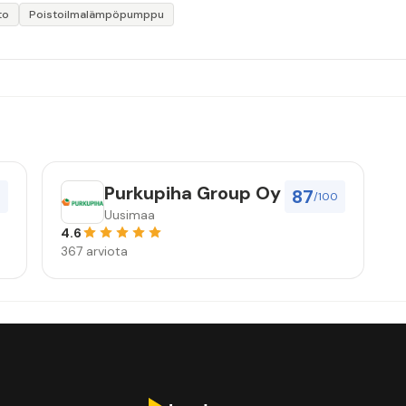
to
Poistoilmalämpöpumppu
Purkupiha Group Oy
87
0
/100
Uusimaa
4.6
367 arviota