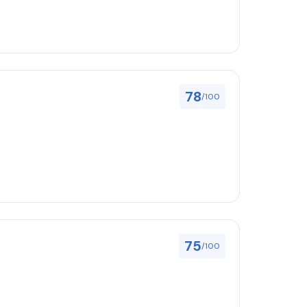
78
/100
75
/100