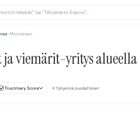
maa
>
Mustasaari
 ja viemärit-yritys alueell
Trustmary Score
Tyhjennä suodattimet