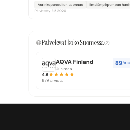
Aurinkopaneelien asennus
Ilmalämpöpumpun huol
Päivitetty 5.8.2026
Palvelevat koko Suomessa
(2)
AQVA Finland
89
/10
Uusimaa
4.6
679 arviota