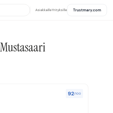
Trustmary.com
Asiakkaille
Yrityksille
a Mustasaari
92
/100