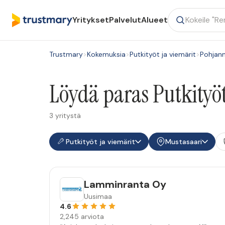
Yritykset
Palvelut
Alueet
Trustmary
>
Kokemuksia
>
Putkityöt ja viemärit
>
Pohjan
Löydä paras Putkityöt
3 yritystä
Putkityöt ja viemärit
Mustasaari
Lamminranta Oy
Uusimaa
4.6
2,245 arviota