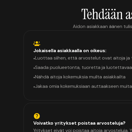
Tehdään a
Aidon asiakkaan äänen tulis
Jokaisella asiakkaalla on oikeus:
Luottaa siihen, että arvostelut ovat aitoja j
•
Saada puolueetonta, tuoretta ja luotettavaa
•
Nähdä aitoja kokemuksia muilta asiakkailta
•
Jakaa omia kokemuksiaan auttaakseen muita
•
Voivatko yritykset poistaa arvosteluja?
Yritykset eivät voi poistaa aitoja arvosteluja.