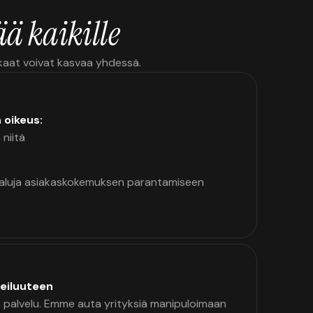
ä kaikille
kkaat voivat kasvaa yhdessä.
n oikeus:
 niitä
kaluja asiakaskokemuksen parantamiseen
eiluuteen
palvelu. Emme auta yrityksiä manipuloimaan