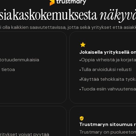
siakaskokemuksesta
näkyvä
i olla kaikkien saavutettavissa, jotta sekä yritykset että asia
Jokaisella yrityksellä o
a totuudenmukaisia
Oppia virheistä ja korjata
•
 tietoa
Tulla arvioiduksi reilusti
•
Käyttää tehokkaita työ
•
Tuoda esiin vahvuutensa
•
Trustmaryn sitoumus r
Trustmary on puolueeton 
 Yritykset voivat pyytää