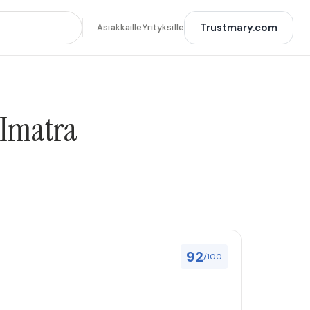
Trustmary.com
Asiakkaille
Yrityksille
 Imatra
92
/100