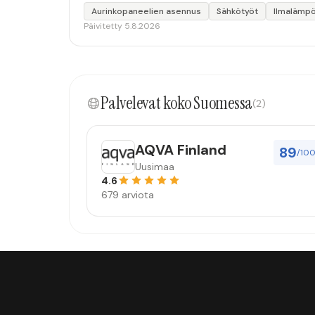
Aurinkopaneelien asennus
Sähkötyöt
Ilmalämp
Päivitetty 5.8.2026
Palvelevat koko Suomessa
(2)
AQVA Finland
89
/10
Uusimaa
4.6
679 arviota