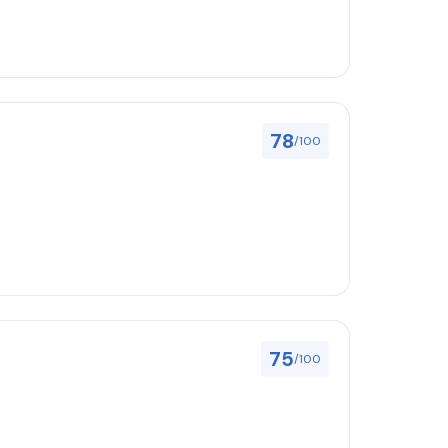
78
/100
75
/100