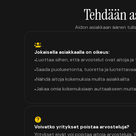
Tehdään a
Aidon asiakkaan äänen tulis
Jokaisella asiakkaalla on oikeus:
Luottaa siihen, että arvostelut ovat aitoja j
•
Saada puolueetonta, tuoretta ja luotettavaa
•
Nähdä aitoja kokemuksia muilta asiakkailta
•
Jakaa omia kokemuksiaan auttaakseen muita
•
Voivatko yritykset poistaa arvosteluja?
Yritykset eivät voi poistaa aitoja arvosteluja.