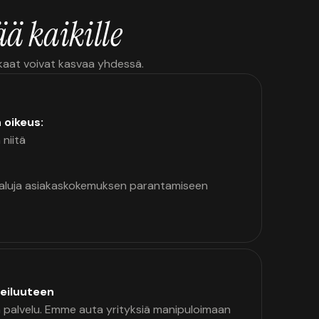
ä kaikille
kkaat voivat kasvaa yhdessä.
n oikeus:
 niitä
kaluja asiakaskokemuksen parantamiseen
eiluuteen
palvelu. Emme auta yrityksiä manipuloimaan