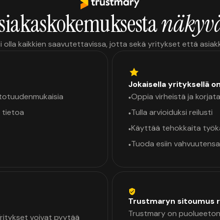
siakaskokemuksesta
näkyvä
i olla kaikkien saavutettavissa, jotta sekä yritykset että asia
Jokaisella yrityksellä o
a totuudenmukaisia
Oppia virheistä ja korjata
•
 tietoa
Tulla arvioiduksi reilusti
•
Käyttää tehokkaita työ
•
Tuoda esiin vahvuutensa
•
Trustmaryn sitoumus r
Trustmary on puolueeton 
 Yritykset voivat pyytää