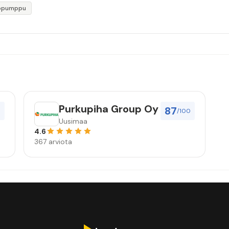
öpumppu
Purkupiha Group Oy
87
0
/100
Uusimaa
4.6
367 arviota