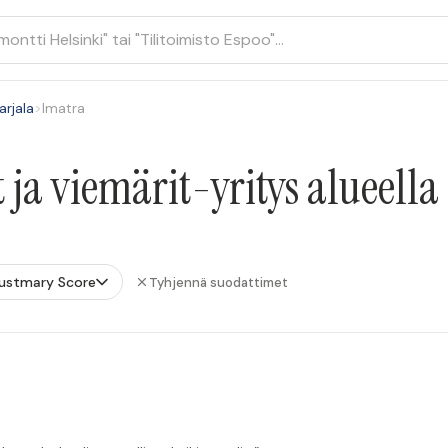
arjala
>
Imatra
 ja viemärit-yritys alueella
ustmary Score
Tyhjennä suodattimet