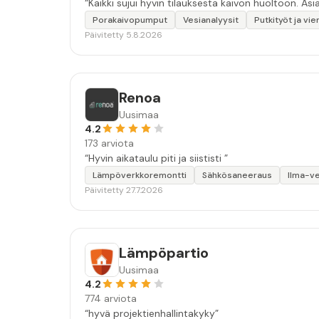
“Kaikki sujui hyvin tilauksesta kaivon huoltoon. Asia
Porakaivopumput
Vesianalyysit
Putkityöt ja vie
Päivitetty 5.8.2026
Renoa
Uusimaa
4.2
173 arviota
“Hyvin aikataulu piti ja siististi ”
Lämpöverkkoremontti
Sähkösaneeraus
Ilma-v
Päivitetty 27.7.2026
Lämpöpartio
Uusimaa
4.2
774 arviota
“hyvä projektienhallintakyky”