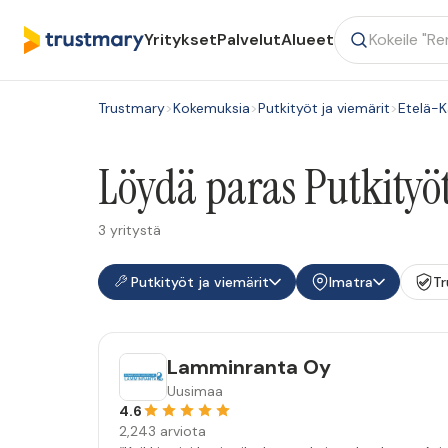
Yritykset
Palvelut
Alueet
Trustmary
>
Kokemuksia
>
Putkityöt ja viemärit
>
Etelä-K
Löydä paras Putkityöt
3 yritystä
Putkityöt ja viemärit
Imatra
Tr
Lamminranta Oy
Uusimaa
4.6
2,243 arviota