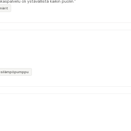
kaspalvelu oli ystävällistä kaikin puolin.”
märit
esilämpöpumppu