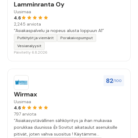
Lamminranta Oy
Uusimaa
4.6
2,245 arviota
“Asiakaspalvelu ja nopeus alusta loppuun A1”
Putkityöt ja viemärit
Porakaivopumput
Vesianalyysit
Päivitetty 6.8.2026
82
/100
Wirmax
Uusimaa
4.6
797 arviota
“Asiakasystävällinen sähköyritys ja ihan mukavaa
porukkaa duunissa 👍 Sovitut aikataulut asenuksille
pitivät, joten vahva suositus ! Käytämme