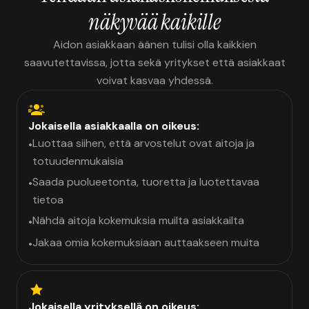
näkyvää kaikille
Aidon asiakkaan äänen tulisi olla kaikkien
saavutettavissa, jotta sekä yritykset että asiakkaat
voivat kasvaa yhdessä.
Jokaisella asiakkaalla on oikeus:
Luottaa siihen, että arvostelut ovat aitoja ja
•
totuudenmukaisia
Saada puolueetonta, tuoretta ja luotettavaa
•
tietoa
Nähdä aitoja kokemuksia muilta asiakkailta
•
Jakaa omia kokemuksiaan auttaakseen muita
•
Jokaisella yrityksellä on oikeus: