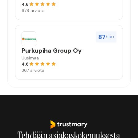
4.6
679 arviota
87
/100
Purkupiha Group Oy
Uusimaa
4.6
367 arviota
Tehdään asiakaskokemuksesta