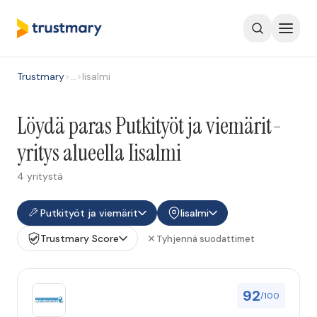
Trustmary
>
…
>
Iisalmi
Löydä paras Putkityöt ja viemärit-
yritys alueella Iisalmi
4 yritystä
Putkityöt ja viemärit
Iisalmi
Trustmary Score
Tyhjennä suodattimet
92
/100