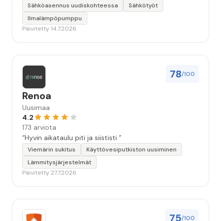
seuraavallakin kerralla!”
Sähköasennus uudiskohteessa
Sähkötyöt
Ilmalämpöpumppu
Päivitetty 14.7.2026
78
/100
Renoa
Uusimaa
4.2
173 arviota
“Hyvin aikataulu piti ja siististi ”
Viemärin sukitus
Käyttövesiputkiston uusiminen
Lämmitysjärjestelmät
Päivitetty 27.7.2026
75
/100