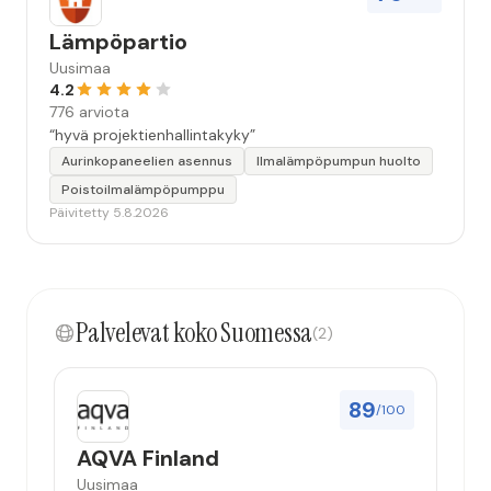
Lämpöpartio
Uusimaa
4.2
776 arviota
“hyvä projektienhallintakyky”
Aurinkopaneelien asennus
Ilmalämpöpumpun huolto
Poistoilmalämpöpumppu
Päivitetty 5.8.2026
Palvelevat koko Suomessa
(2)
89
/100
AQVA Finland
Uusimaa