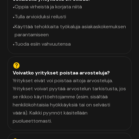
Oppia virheistä ja korjata niitä
•
Tulla arvioiduksi reilusti
•
Käyttää tehokkaita työkaluja asiakaskokemuksen
•
parantamiseen
Tuoda esiin vahvuutensa
•
Voivatko yritykset poistaa arvosteluja?
Yritykset eivät voi poistaa aitoja arvosteluja.
Yritykset voivat pyytää arvostelun tarkistusta, jos
se rikkoo käyttöehtojamme (esim. sisältää
henkilökohtaisia hyökkäyksiä tai on selvästi
väärä). Kaikki pyynnöt käsitellään
puolueettomasti.