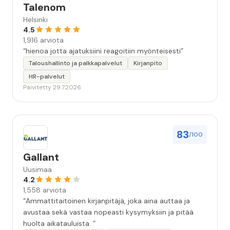
Talenom
Helsinki
4.5
1,916 arviota
“hienoa jotta ajatuksiini reagoitiin myönteisesti”
Taloushallinto ja palkkapalvelut
Kirjanpito
HR-palvelut
Päivitetty 29.7.2026
83
/100
Gallant
Uusimaa
4.2
1,558 arviota
“Ammattitaitoinen kirjanpitäjä, joka aina auttaa ja
avustaa sekä vastaa nopeasti kysymyksiin ja pitää
huolta aikatauluista. ”