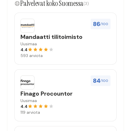
Palvelevat koko Suomessa
(3)
86
/100
Mandaatti tilitoimisto
Uusimaa
4.4
593 arviota
84
/100
Finago Procountor
Uusimaa
4.4
119 arviota