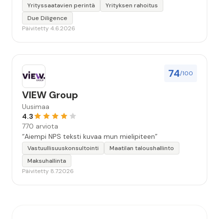
Yrityssaatavien perintä
Yrityksen rahoitus
Due Diligence
Päivitetty 4.6.2026
74
/100
VIEW Group
Uusimaa
4.3
770 arviota
“Aiempi NPS teksti kuvaa mun mielipiteen”
Vastuullisuuskonsultointi
Maatilan taloushallinto
Maksuhallinta
Päivitetty 8.7.2026