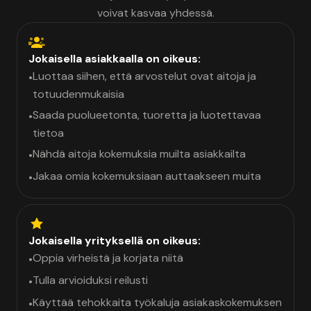
voivat kasvaa yhdessä.
Jokaisella asiakkaalla on oikeus:
Luottaa siihen, että arvostelut ovat aitoja ja
•
totuudenmukaisia
Saada puolueetonta, tuoretta ja luotettavaa
•
tietoa
Nähdä aitoja kokemuksia muilta asiakkailta
•
Jakaa omia kokemuksiaan auttaakseen muita
•
Jokaisella yrityksellä on oikeus:
Oppia virheistä ja korjata niitä
•
Tulla arvioiduksi reilusti
•
Käyttää tehokkaita työkaluja asiakaskokemuksen
•