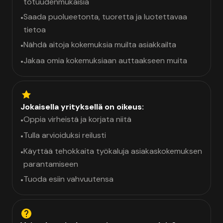
totuudenmukaisia
Saada puolueetonta, tuoretta ja luotettavaa
•
tietoa
Nähdä aitoja kokemuksia muilta asiakkailta
•
Jakaa omia kokemuksiaan auttaakseen muita
•
Jokaisella yrityksellä on oikeus:
Oppia virheistä ja korjata niitä
•
Tulla arvioiduksi reilusti
•
Käyttää tehokkaita työkaluja asiakaskokemuksen
•
parantamiseen
Tuoda esiin vahvuutensa
•