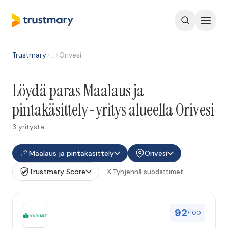
Trustmary
>
…
>
Orivesi
Löydä paras Maalaus ja
pintakäsittely-yritys alueella Orivesi
3 yritystä
Maalaus ja pintakäsittely
Orivesi
Trustmary Score
Tyhjennä suodattimet
92
/100