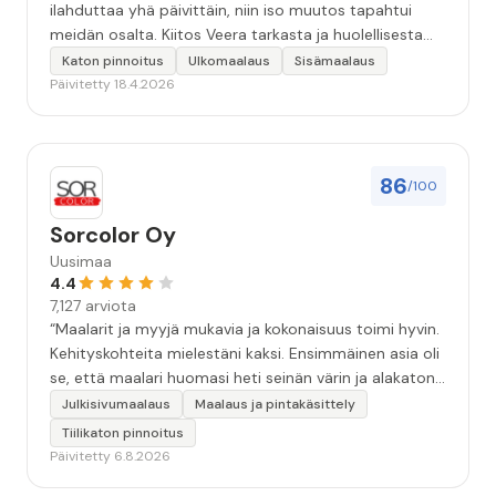
ilahduttaa yhä päivittäin, niin iso muutos tapahtui
meidän osalta. Kiitos Veera tarkasta ja huolellisesta
työstä, sekä ystävällisestä palvelusta!”
Katon pinnoitus
Ulkomaalaus
Sisämaalaus
Päivitetty 18.4.2026
86
/100
Sorcolor Oy
Uusimaa
4.4
7,127 arviota
“Maalarit ja myyjä mukavia ja kokonaisuus toimi hyvin.
Kehityskohteita mielestäni kaksi. Ensimmäinen asia oli
se, että maalari huomasi heti seinän värin ja alakaton
värin erot mitä en huomannut. Hyvä toki että siinä
Julkisivumaalaus
Maalaus ja pintakäsittely
kohtaa huomattu mutta toki optimaalisessa
Tiilikaton pinnoitus
tilanteessa myyjä olisi jo kiinnittänyt tähän huomiota.
Päivitetty 6.8.2026
Toinen kehityskohde on myyjän ja maalajien välinen