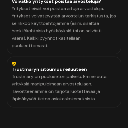
Voivatko yritykset poistaa arvosteluja?
Yritykset eivät voi poistaa aitoja arvosteluja.
Yritykset voivat pyytää arvostelun tarkistusta, jos
se rikkoo käyttöehtojamme (esim. sisältää
henkilökohtaisia hyökkäyksiä tai on selvästi
väärä). Kaikki pyynnöt käsitellään
puolueettomasti.
Trustmaryn sitoumus reiluuteen
Trustmary on puolueeton palvelu. Emme auta
yrityksiä manipuloimaan arvostelujaan.
Tavoitteenamme on tarjota luotettavaa ja
läpinäkyvää tietoa asiakaskokemuksista.