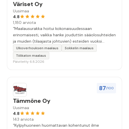
Väriset Oy
Uusimaa
4.8
1,180 arviota
“Maalausurakka hoitui kokonaisuudessaan
erinomaisesti, vaikka hanke jouduttiin sääolosuhteiden
ja muiden (tilaajasta johtuvien) esteiden vuoksi
keskeyttämään n. 3 viikoksi. Maalaistulos on oikein
Ulkoverhouksen maalaus
Sokkelin maalaus
hyvä, yhteydenpito erinomaista, jälkityöt tehtiin
Tiilikaton maalaus
huolellisesti. Suosittelen. Erityiskiitos itse maalareille:
Päivitetty 6.8.2026
Miljalle ja Valmalle!”
87
/100
Tämmöne Oy
Uusimaa
4.8
143 arviota
“Kylpyhuoneen huomattavan kohentunut ilme