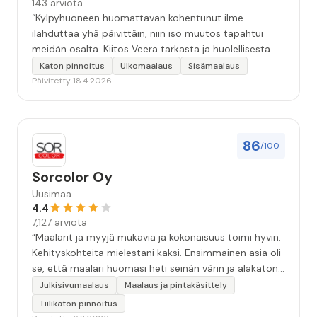
143 arviota
“Kylpyhuoneen huomattavan kohentunut ilme
ilahduttaa yhä päivittäin, niin iso muutos tapahtui
meidän osalta. Kiitos Veera tarkasta ja huolellisesta
työstä, sekä ystävällisestä palvelusta!”
Katon pinnoitus
Ulkomaalaus
Sisämaalaus
Päivitetty 18.4.2026
86
/100
Sorcolor Oy
Uusimaa
4.4
7,127 arviota
“Maalarit ja myyjä mukavia ja kokonaisuus toimi hyvin.
Kehityskohteita mielestäni kaksi. Ensimmäinen asia oli
se, että maalari huomasi heti seinän värin ja alakaton
värin erot mitä en huomannut. Hyvä toki että siinä
Julkisivumaalaus
Maalaus ja pintakäsittely
kohtaa huomattu mutta toki optimaalisessa
Tiilikaton pinnoitus
tilanteessa myyjä olisi jo kiinnittänyt tähän huomiota.