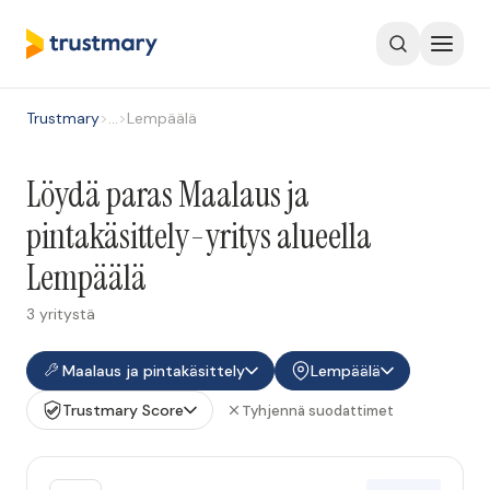
Trustmary
>
…
>
Lempäälä
Löydä paras Maalaus ja
pintakäsittely-yritys alueella
Lempäälä
3 yritystä
Maalaus ja pintakäsittely
Lempäälä
Trustmary Score
Tyhjennä suodattimet