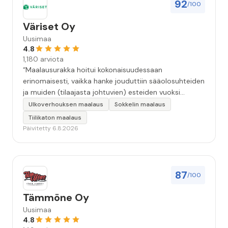
92
/100
Väriset Oy
Uusimaa
4.8
1,180 arviota
“Maalausurakka hoitui kokonaisuudessaan
erinomaisesti, vaikka hanke jouduttiin sääolosuhteiden
ja muiden (tilaajasta johtuvien) esteiden vuoksi
keskeyttämään n. 3 viikoksi. Maalaistulos on oikein
Ulkoverhouksen maalaus
Sokkelin maalaus
hyvä, yhteydenpito erinomaista, jälkityöt tehtiin
Tiilikaton maalaus
huolellisesti. Suosittelen. Erityiskiitos itse maalareille:
Päivitetty 6.8.2026
Miljalle ja Valmalle!”
87
/100
Tämmöne Oy
Uusimaa
4.8