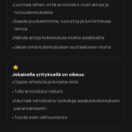
Luottaa siihen, että arvostelut ovat aitoja ja
•
totuudenmukaisia
Saada puolueetonta, tuoretta ja luotettavaa
•
tietoa
Nähdä aitoja kokemuksia muilta asiakkailta
•
Jakaa omia kokemuksiaan auttaakseen muita
•
Jokaisella yrityksellä on oikeus:
Oppia virheistä ja korjata niitä
•
Tulla arvioiduksi reilusti
•
Käyttää tehokkaita työkaluja asiakaskokemuksen
•
parantamiseen
Tuoda esiin vahvuutensa
•