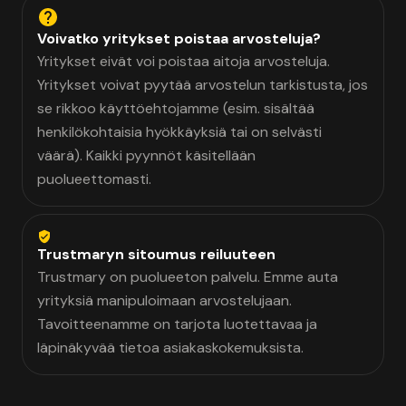
Voivatko yritykset poistaa arvosteluja?
Yritykset eivät voi poistaa aitoja arvosteluja.
Yritykset voivat pyytää arvostelun tarkistusta, jos
se rikkoo käyttöehtojamme (esim. sisältää
henkilökohtaisia hyökkäyksiä tai on selvästi
väärä). Kaikki pyynnöt käsitellään
puolueettomasti.
Trustmaryn sitoumus reiluuteen
Trustmary on puolueeton palvelu. Emme auta
yrityksiä manipuloimaan arvostelujaan.
Tavoitteenamme on tarjota luotettavaa ja
läpinäkyvää tietoa asiakaskokemuksista.