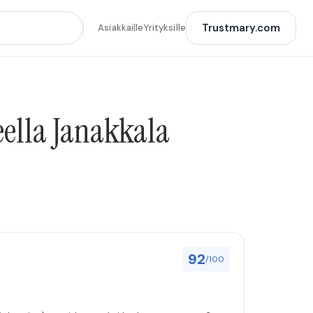
Trustmary.com
Asiakkaille
Yrityksille
eella Janakkala
92
/100