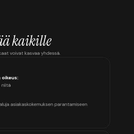
ä kaikille
kkaat voivat kasvaa yhdessä.
n oikeus:
 niitä
kaluja asiakaskokemuksen parantamiseen