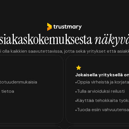
siakaskokemuksesta
näkyvä
i olla kaikkien saavutettavissa, jotta sekä yritykset että asia
Jokaisella yrityksellä o
a totuudenmukaisia
Oppia virheistä ja korjata
•
 tietoa
Tulla arvioiduksi reilusti
•
Käyttää tehokkaita työ
•
Tuoda esiin vahvuutensa
•