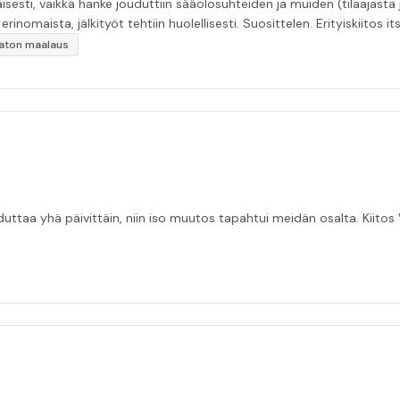
esti, vaikka hanke jouduttiin sääolosuhteiden ja muiden (tilaajasta
inomaista, jälkityöt tehtiin huolellisesti. Suosittelen. Erityiskiitos itse
ikaton maalaus
taa yhä päivittäin, niin iso muutos tapahtui meidän osalta. Kiitos V