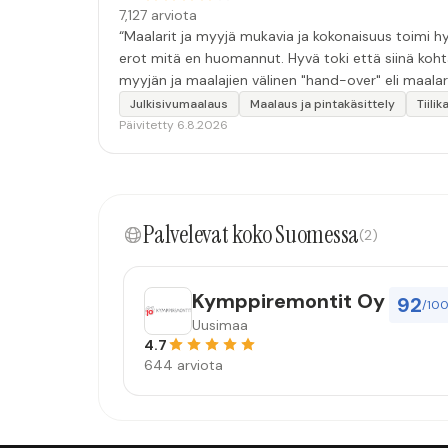
7,127 arviota
“Maalarit ja myyjä mukavia ja kokonaisuus toimi hyv
erot mitä en huomannut. Hyvä toki että siinä koht
myyjän ja maalajien välinen "hand-over" eli maalar
tulevaisuudessakin mahdollisuus että palveluita k
Julkisivumaalaus
Maalaus ja pintakäsittely
Tiili
Päivitetty 6.8.2026
Palvelevat koko Suomessa
(2)
Kymppiremontit Oy
92
/10
Uusimaa
4.7
644 arviota