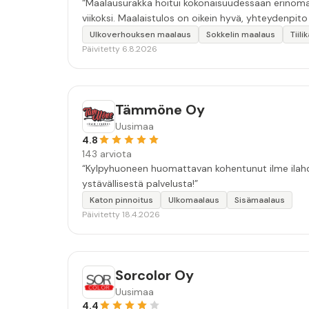
“Maalausurakka hoitui kokonaisuudessaan erinomais
viikoksi. Maalaistulos on oikein hyvä, yhteydenpito er
Ulkoverhouksen maalaus
Sokkelin maalaus
Tiil
Päivitetty 6.8.2026
Tämmöne Oy
Uusimaa
4.8
143 arviota
“Kylpyhuoneen huomattavan kohentunut ilme ilahdut
ystävällisestä palvelusta!”
Katon pinnoitus
Ulkomaalaus
Sisämaalaus
Päivitetty 18.4.2026
Sorcolor Oy
Uusimaa
4.4