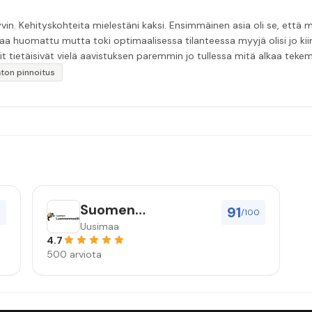
in. Kehityskohteita mielestäni kaksi. Ensimmäinen asia oli se, että m
aa huomattu mutta toki optimaalisessa tilanteessa myyjä olisi jo ki
it tietäisivät vielä aavistuksen paremmin jo tullessa mitä alkaa tek
äytän”
katon pinnoitus
Suomen
91
0
/100
Luonnonmaalit Oy
Uusimaa
4.7
500 arviota