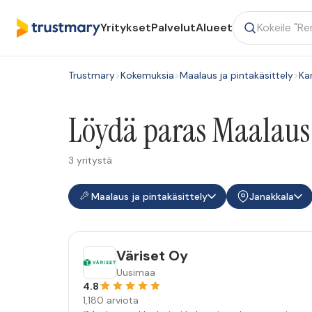
Yritykset
Palvelut
Alueet
Trustmary
>
Kokemuksia
>
Maalaus ja pintakäsittely
>
Ka
Löydä paras Maalaus j
3 yritystä
Maalaus ja pintakäsittely
Janakkala
Väriset Oy
Uusimaa
4.8
1,180 arviota