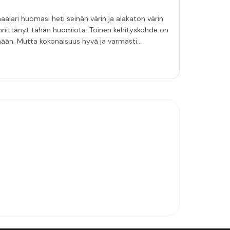
aalari huomasi heti seinän värin ja alakaton värin
innittänyt tähän huomiota. Toinen kehityskohde on
emään. Mutta kokonaisuus hyvä ja varmasti