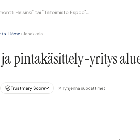
nta-Häme
>
Janakkala
a pintakäsittely-yritys alu
Trustmary Score
Tyhjennä suodattimet