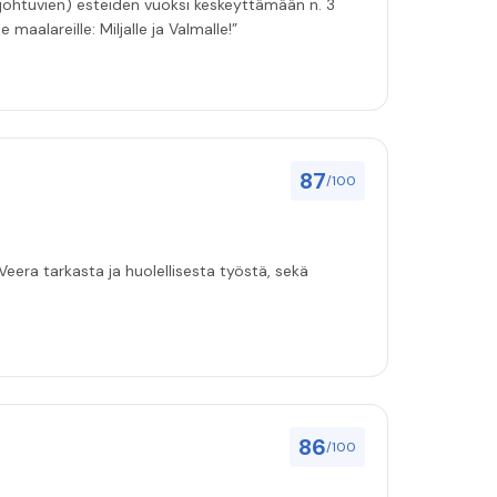
 johtuvien) esteiden vuoksi keskeyttämään n. 3
 maalareille: Miljalle ja Valmalle!”
87
/100
eera tarkasta ja huolellisesta työstä, sekä
86
/100