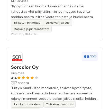
143 arviota
“Kylpyhuoneen huomattavan kohentunut ilme
ilahduttaa yhä päivittäin, niin iso muutos tapahtui
meidän osalta. Kiitos Veera tarkasta ja huolellisesta
työstä, sekä ystävällisestä palvelusta!”
Tiilikaton pinnoitus
Julkisivumaalaus
Maalaus ja pintakäsittely
Päivitetty 18.4.2026
86
/100
Sorcolor Oy
Uusimaa
4.4
7,117 arviota
“Erityis Suuri kiitos maalareille, tekivät hyvää työtä,
korjasivat mukisematta huomauttamani roiskeet ja
rajanyli menneet vedot ja paikat jäivät siistiksi heidän
lähtönsä jälkeen.”
Peltikaton maalaus
Tiilikaton pinnoitus