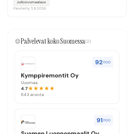
Julkisivumaalaus
Päivitetty 5.8.2026
Palvelevat koko Suomessa
(2)
92
/100
Kymppiremontit Oy
Uusimaa
4.7
643 arviota
91
/100
Suomen Luonnonmaalit Oy