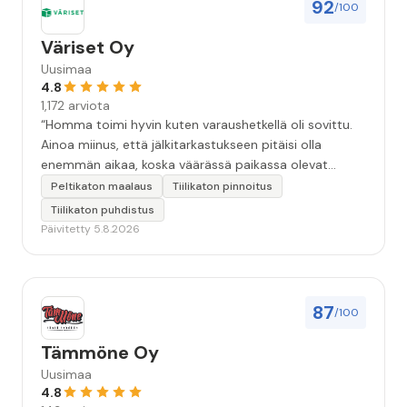
92
/100
Väriset Oy
Uusimaa
4.8
1,172 arviota
“Homma toimi hyvin kuten varaushetkellä oli sovittu.
Ainoa miinus, että jälkitarkastukseen pitäisi olla
enemmän aikaa, koska väärässä paikassa olevat
maalitipat löytyy myöhemmin ”
Peltikaton maalaus
Tiilikaton pinnoitus
Tiilikaton puhdistus
Päivitetty 5.8.2026
87
/100
Tämmöne Oy
Uusimaa
4.8