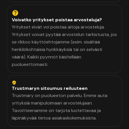
Voivatko yritykset poistaa arvosteluja?
Yritykset eivät voi poistaa aitoja arvosteluja.
Yritykset voivat pyytää arvostelun tarkistusta, jos
se rikkoo käyttöehtojamme (esim. sisältää
henkilökohtaisia hyökkäyksiä tai on selvästi
väärä). Kaikki pyynnöt käsitellään
puolueettomasti.
Trustmaryn sitoumus reiluuteen
Trustmary on puolueeton palvelu. Emme auta
yrityksiä manipuloimaan arvostelujaan.
Tavoitteenamme on tarjota luotettavaa ja
läpinäkyvää tietoa asiakaskokemuksista.