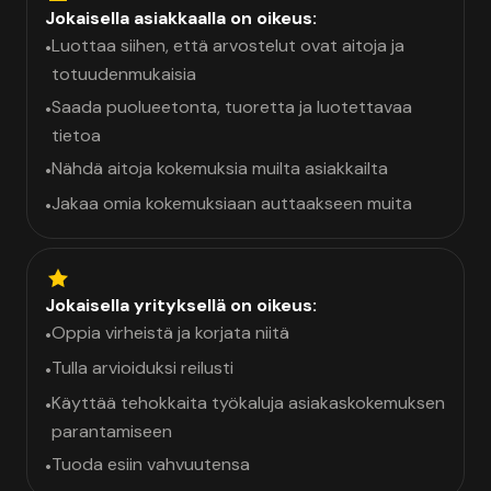
Jokaisella asiakkaalla on oikeus:
Luottaa siihen, että arvostelut ovat aitoja ja
•
totuudenmukaisia
Saada puolueetonta, tuoretta ja luotettavaa
•
tietoa
Nähdä aitoja kokemuksia muilta asiakkailta
•
Jakaa omia kokemuksiaan auttaakseen muita
•
Jokaisella yrityksellä on oikeus:
Oppia virheistä ja korjata niitä
•
Tulla arvioiduksi reilusti
•
Käyttää tehokkaita työkaluja asiakaskokemuksen
•
parantamiseen
Tuoda esiin vahvuutensa
•