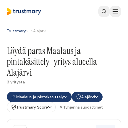
Trustmary
>
…
>
Alajärvi
Löydä paras Maalaus ja
pintakäsittely-yritys alueella
Alajärvi
3 yritystä
Maalaus ja pintakäsittely
Alajärvi
Trustmary Score
Tyhjennä suodattimet