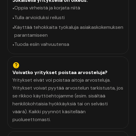
Jokaisella yrityksellä on oikeus:
Oppia virheistä ja korjata niitä
•
Tulla arvioiduksi reilusti
•
Käyttää tehokkaita työkaluja asiakaskokemuksen
•
parantamiseen
Tuoda esiin vahvuutensa
•
Voivatko yritykset poistaa arvosteluja?
Yritykset eivät voi poistaa aitoja arvosteluja.
Yritykset voivat pyytää arvostelun tarkistusta, jos
se rikkoo käyttöehtojamme (esim. sisältää
henkilökohtaisia hyökkäyksiä tai on selvästi
väärä). Kaikki pyynnöt käsitellään
puolueettomasti.