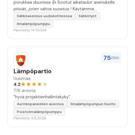
porukkaa duunissa 👍 Sovitut aikataulut asenuksille
pitivät, joten vahva suositus ! Käytämme
seuraavallakin kerralla!”
Sähköasennus uudiskohteessa
Sähkötyöt
Ilmalämpöpumppu
Päivitetty 14.7.2026
75
/100
Lämpöpartio
Uusimaa
4.2
776 arviota
“hyvä projektienhallintakyky”
Aurinkopaneelien asennus
Ilmalämpöpumpun huolto
Poistoilmalämpöpumppu
Päivitetty 5.8.2026