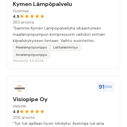
Kymen Lämpöpalvelu
Uusimaa
4.9
383 arviota
“Saimme Kymen Lämpöpalvelulta vikaantuneen
maalämpöpumpun kompressorin vaihdon erittäin
kilpailukykyiseen hintaan. Vaihto suoritettiin
ammattitaidolla ja ystävällisellä palveluasenteella.
Maalämpöpumppu
Lattialämmitys
Samalla käynnillä huomattu pikkuvika korjattiin myös.
Ilmalämpöpumppu
Jäi tunne että oltiin aidosti kiinnostuneita siitä, että
Päivitetty 4.8.2026
asiakkaan järjestelmä saadaan kuntoon. Suosittelen!”
91
/100
Visiopipe Oy
Helsinki
4.9
206 arviota
“Työ tuli ajellaan hyvin tehdyksi. Asentaja tuli aina