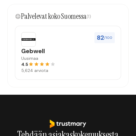
Palvelevat koko Suomessa
(1)
82
/100
Gebwell
Uusimaa
4.5
5,624 arviota
Tehdään asiakaskokemuksesta