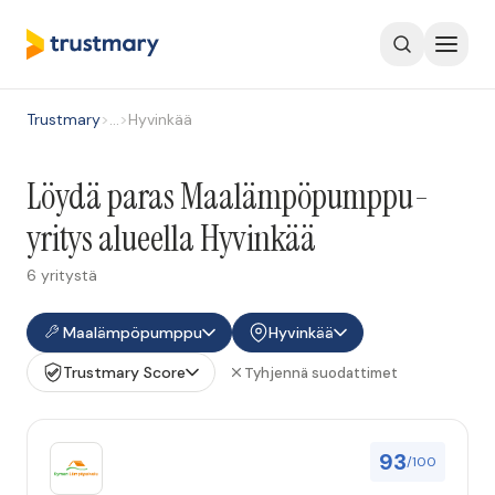
Trustmary
>
…
>
Hyvinkää
Löydä paras Maalämpöpumppu-
yritys alueella Hyvinkää
6 yritystä
Maalämpöpumppu
Hyvinkää
Trustmary Score
Tyhjennä suodattimet
93
/100