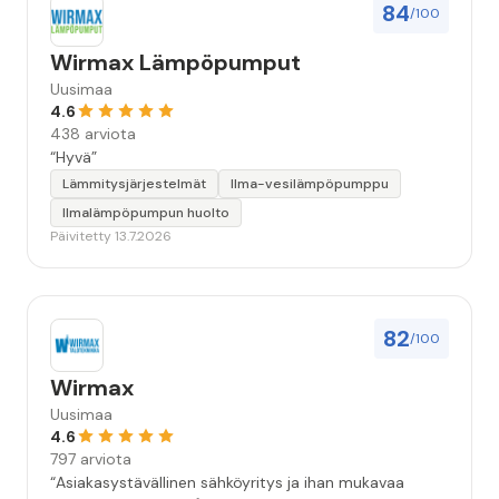
84
/100
Wirmax Lämpöpumput
Uusimaa
4.6
438 arviota
“Hyvä”
Lämmitysjärjestelmät
Ilma-vesilämpöpumppu
Ilmalämpöpumpun huolto
Päivitetty 13.7.2026
82
/100
Wirmax
Uusimaa
4.6
797 arviota
“Asiakasystävällinen sähköyritys ja ihan mukavaa