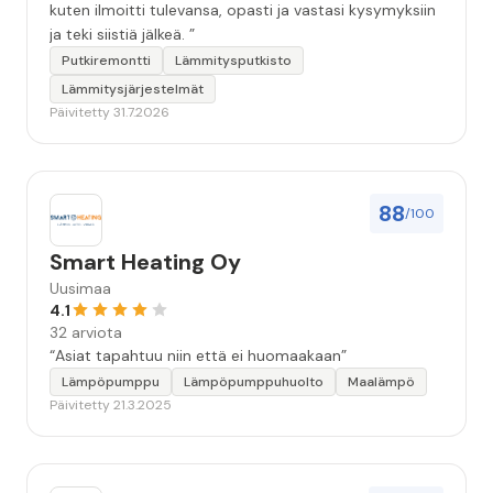
kuten ilmoitti tulevansa, opasti ja vastasi kysymyksiin
ja teki siistiä jälkeä. ”
Putkiremontti
Lämmitysputkisto
Lämmitysjärjestelmät
Päivitetty 31.7.2026
88
/100
Smart Heating Oy
Uusimaa
4.1
32 arviota
“Asiat tapahtuu niin että ei huomaakaan”
Lämpöpumppu
Lämpöpumppuhuolto
Maalämpö
Päivitetty 21.3.2025