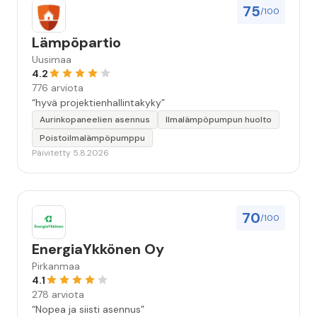
75
/100
Lämpöpartio
Uusimaa
4.2
776 arviota
“hyvä projektienhallintakyky”
Aurinkopaneelien asennus
Ilmalämpöpumpun huolto
Poistoilmalämpöpumppu
Päivitetty 5.8.2026
70
/100
EnergiaYkkönen Oy
Pirkanmaa
4.1
278 arviota
“Nopea ja siisti asennus”