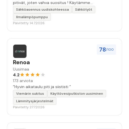
pitivät, joten vahva suositus ! Käytämme
seuraavallakin kerralla!”
Sähköasennus uudiskohteessa
Sähkötyöt
Ilmalämpöpumppu
Päivitetty 14.7.2026
78
/100
Renoa
Uusimaa
4.2
173 arviota
“Hyvin aikataulu piti ja siististi ”
Viemärin sukitus
Käyttövesiputkiston uusiminen
Lämmitysjärjestelmät
Päivitetty 27.7.2026