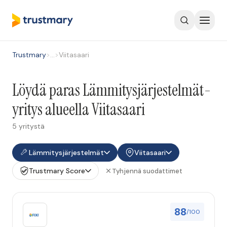
Trustmary
>
…
>
Viitasaari
Löydä paras Lämmitysjärjestelmät-
yritys alueella Viitasaari
5 yritystä
Lämmitysjärjestelmät
Viitasaari
Trustmary Score
Tyhjennä suodattimet
88
/100