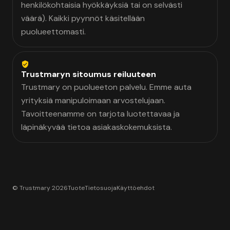
henkilökohtaisia hyökkäyksiä tai on selvästi
väärä). Kaikki pyynnöt käsitellään
puolueettomasti.
Trustmaryn sitoumus reiluuteen
Trustmary on puolueeton palvelu. Emme auta
yrityksiä manipuloimaan arvostelujaan.
Tavoitteenamme on tarjota luotettavaa ja
läpinäkyvää tietoa asiakaskokemuksista.
© Trustmary 2026
Tuote
Tietosuoja
Käyttöehdot