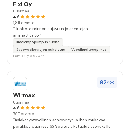
Fixi Oy
Uusimaa
4.6
1,811 arviota
“Huoltotoiminnan sujuvuus ja asentajan
ammattitaito.”
Ilmalämpöpumpun huolto
Sadevesikourujen puhdistus
Vuosihuoltosopimus
Päivitetty 6.8.2026
82
/100
Wirmax
Uusimaa
4.6
797 arviota
“Asiakasystävällinen sähköyritys ja ihan mukavaa
porukkaa duunissa 👍 Sovitut aikataulut asenuksille