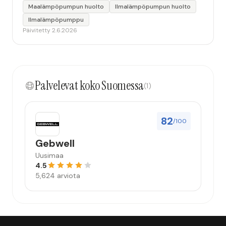
Maalämpöpumpun huolto
Ilmalämpöpumpun huolto
Ilmalämpöpumppu
Päivitetty 2.6.2026
Palvelevat koko Suomessa
(1)
82
/100
Gebwell
Uusimaa
4.5
5,624 arviota