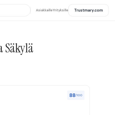
Trustmary.com
Asiakkaille
Yrityksille
a Säkylä
88
/100