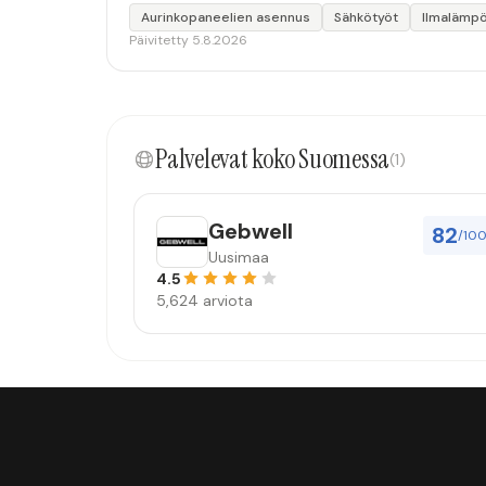
Aurinkopaneelien asennus
Sähkötyöt
Ilmalämp
Päivitetty 5.8.2026
Palvelevat koko Suomessa
(1)
Gebwell
82
/10
Uusimaa
4.5
5,624 arviota