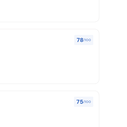
78
/100
75
/100