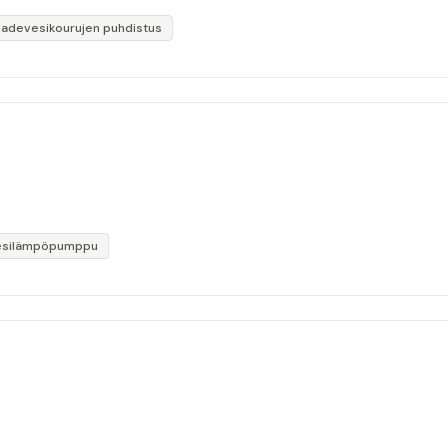
Sadevesikourujen puhdistus
esilämpöpumppu