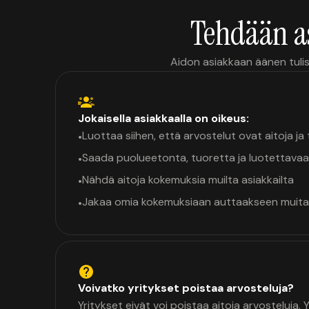
Tehdään a
Aidon asiakkaan äänen tulis
Jokaisella asiakkaalla on oikeus:
Luottaa siihen, että arvostelut ovat aitoja j
•
Saada puolueetonta, tuoretta ja luotettavaa
•
Nähdä aitoja kokemuksia muilta asiakkailta
•
Jakaa omia kokemuksiaan auttaakseen muita
•
Voivatko yritykset poistaa arvosteluja?
Yritykset eivät voi poistaa aitoja arvosteluja.