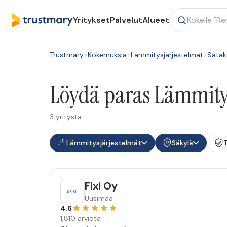
Yritykset
Palvelut
Alueet
Trustmary
>
Kokemuksia
>
Lämmitysjärjestelmät
>
Satak
Löydä paras Lämmitys
3 yritystä
Lämmitysjärjestelmät
Säkylä
Fixi Oy
Uusimaa
4.6
1,810 arviota