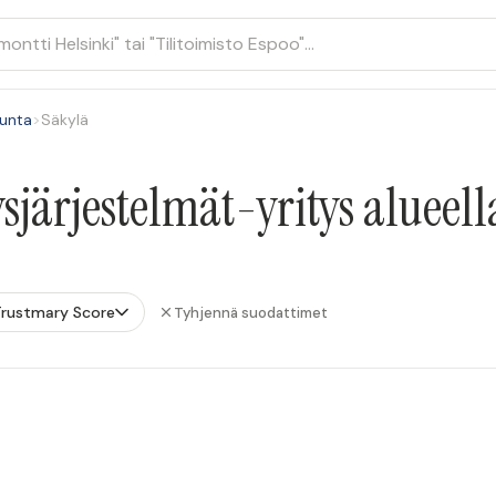
unta
>
Säkylä
järjestelmät-yritys alueell
Trustmary Score
Tyhjennä suodattimet