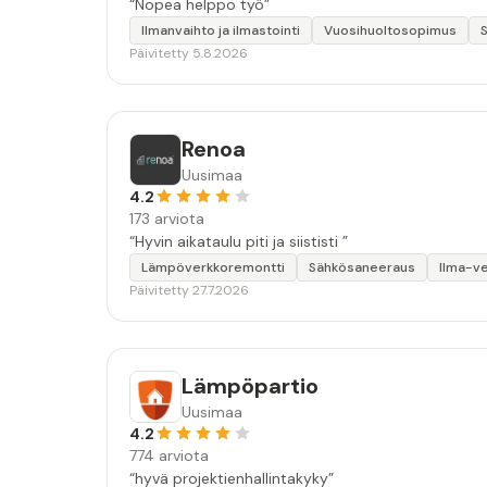
“Nopea helppo työ”
Ilmanvaihto ja ilmastointi
Vuosihuoltosopimus
Päivitetty 5.8.2026
Renoa
Uusimaa
4.2
173 arviota
“Hyvin aikataulu piti ja siististi ”
Lämpöverkkoremontti
Sähkösaneeraus
Ilma-v
Päivitetty 27.7.2026
Lämpöpartio
Uusimaa
4.2
774 arviota
“hyvä projektienhallintakyky”