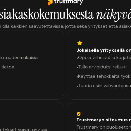
siakaskokemuksesta
näkyvä
i olla kaikkien saavutettavissa, jotta sekä yritykset että asia
Jokaisella yrityksellä o
a totuudenmukaisia
Oppia virheistä ja korjata
•
 tietoa
Tulla arvioiduksi reilusti
•
Käyttää tehokkaita työ
•
Tuoda esiin vahvuutensa
•
Trustmaryn sitoumus r
Trustmary on puolueeton 
 Yritykset voivat pyytää