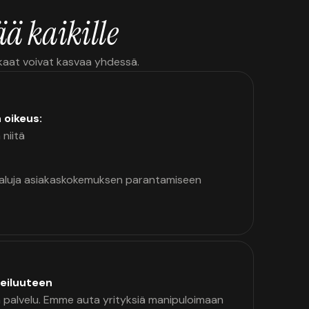
ä kaikille
kkaat voivat kasvaa yhdessä.
n oikeus:
 niitä
kaluja asiakaskokemuksen parantamiseen
eiluuteen
palvelu. Emme auta yrityksiä manipuloimaan