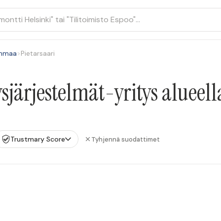
anmaa
>
Pietarsaari
ärjestelmät-yritys alueell
Trustmary Score
Tyhjennä suodattimet