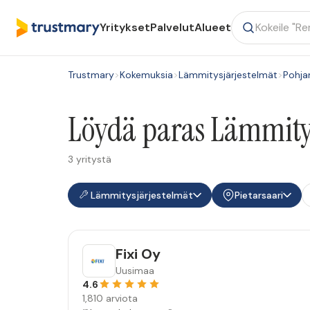
Yritykset
Palvelut
Alueet
Trustmary
>
Kokemuksia
>
Lämmitysjärjestelmät
>
Pohj
Löydä paras Lämmitysj
3 yritystä
Lämmitysjärjestelmät
Pietarsaari
Fixi Oy
Uusimaa
4.6
1,810 arviota