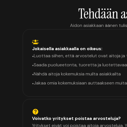
Tehdään a
Aidon asiakkaan äänen tulis
Jokaisella asiakkaalla on oikeus:
Luottaa siihen, että arvostelut ovat aitoja j
•
Saada puolueetonta, tuoretta ja luotettavaa
•
Nähdä aitoja kokemuksia muilta asiakkailta
•
Jakaa omia kokemuksiaan auttaakseen muita
•
Voivatko yritykset poistaa arvosteluja?
Yritykset eivät voi poistaa aitoja arvosteluja.