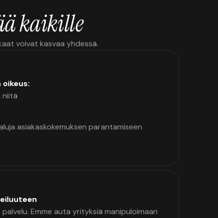
ä kaikille
kkaat voivat kasvaa yhdessä.
n oikeus:
 niitä
kaluja asiakaskokemuksen parantamiseen
eiluuteen
palvelu. Emme auta yrityksiä manipuloimaan