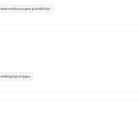
Sadevesikourujen puhdistus
esilämpöpumppu