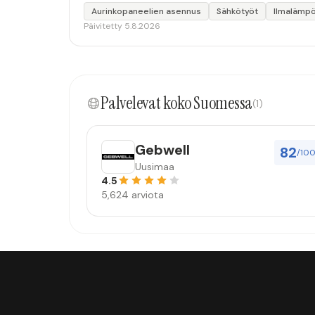
Aurinkopaneelien asennus
Sähkötyöt
Ilmalämp
Päivitetty 5.8.2026
Palvelevat koko Suomessa
(1)
Gebwell
82
/10
Uusimaa
4.5
5,624 arviota