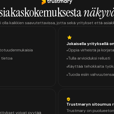
siakaskokemuksesta
näkyvä
i olla kaikkien saavutettavissa, jotta sekä yritykset että asia
Jokaisella yrityksellä o
a totuudenmukaisia
Oppia virheistä ja korjata
•
 tietoa
Tulla arvioiduksi reilusti
•
Käyttää tehokkaita työ
•
Tuoda esiin vahvuutensa
•
Trustmaryn sitoumus r
Trustmary on puolueeton 
 Yritykset voivat pyytää