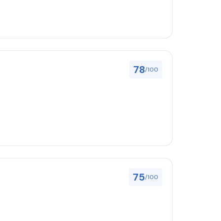
78
/100
75
/100