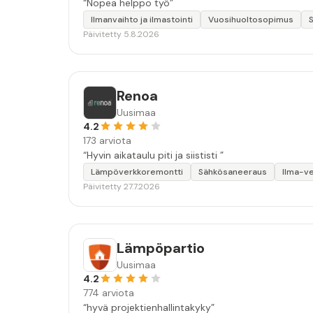
“Nopea helppo työ”
Ilmanvaihto ja ilmastointi
Vuosihuoltosopimus
Päivitetty 5.8.2026
Renoa
Uusimaa
4.2
173 arviota
“Hyvin aikataulu piti ja siististi ”
Lämpöverkkoremontti
Sähkösaneeraus
Ilma-v
Päivitetty 27.7.2026
Lämpöpartio
Uusimaa
4.2
774 arviota
“hyvä projektienhallintakyky”