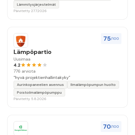
Lämmitysjärjestelmät
Päivitetty 27.7.2026
75
/100
Lämpöpartio
Uusimaa
4.2
776 arviota
“hyvä projektienhallintakyky”
Aurinkopaneelien asennus
Ilmalämpöpumpun huolto
Poistoilmalämpöpumppu
Päivitetty 5.8.2026
70
/100