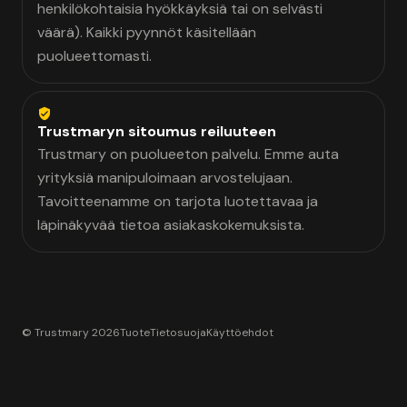
henkilökohtaisia hyökkäyksiä tai on selvästi
väärä). Kaikki pyynnöt käsitellään
puolueettomasti.
Trustmaryn sitoumus reiluuteen
Trustmary on puolueeton palvelu. Emme auta
yrityksiä manipuloimaan arvostelujaan.
Tavoitteenamme on tarjota luotettavaa ja
läpinäkyvää tietoa asiakaskokemuksista.
© Trustmary 2026
Tuote
Tietosuoja
Käyttöehdot