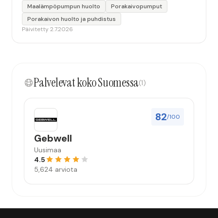
Maalämpöpumpun huolto
Porakaivopumput
Porakaivon huolto ja puhdistus
Päivitetty 2.7.2026
Palvelevat koko Suomessa
(1)
82
/100
Gebwell
Uusimaa
4.5
5,624 arviota