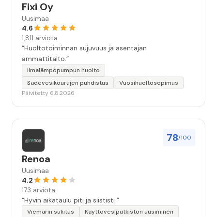
Fixi Oy
Uusimaa
4.6
1,811 arviota
“Huoltotoiminnan sujuvuus ja asentajan
ammattitaito.”
Ilmalämpöpumpun huolto
Sadevesikourujen puhdistus
Vuosihuoltosopimus
Päivitetty 6.8.2026
78
/100
Renoa
Uusimaa
4.2
173 arviota
“Hyvin aikataulu piti ja siististi ”
Viemärin sukitus
Käyttövesiputkiston uusiminen