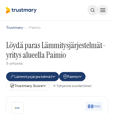
Trustmary
>
…
>
Paimio
Löydä paras Lämmitysjärjestelmät-
yritys alueella Paimio
5 yritystä
Lämmitysjärjestelmät
Paimio
Trustmary Score
Tyhjennä suodattimet
88
/100