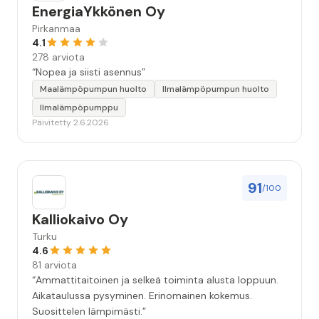
EnergiaYkkönen Oy
Pirkanmaa
4.1
278 arviota
“Nopea ja siisti asennus”
Maalämpöpumpun huolto
Ilmalämpöpumpun huolto
Ilmalämpöpumppu
Päivitetty 2.6.2026
91
/100
Kalliokaivo Oy
Turku
4.6
81 arviota
“Ammattitaitoinen ja selkeä toiminta alusta loppuun.
Aikataulussa pysyminen. Erinomainen kokemus.
Suosittelen lämpimästi.”