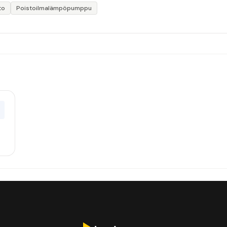
to
Poistoilmalämpöpumppu
0