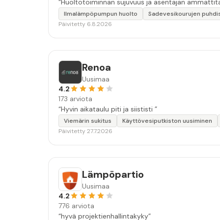
“Huoltotoiminnan sujuvuus ja asentajan ammattita
Ilmalämpöpumpun huolto
Sadevesikourujen puhdi
Päivitetty 6.8.2026
Renoa
Uusimaa
4.2
173 arviota
“Hyvin aikataulu piti ja siististi ”
Viemärin sukitus
Käyttövesiputkiston uusiminen
Päivitetty 27.7.2026
Lämpöpartio
Uusimaa
4.2
776 arviota
“hyvä projektienhallintakyky”