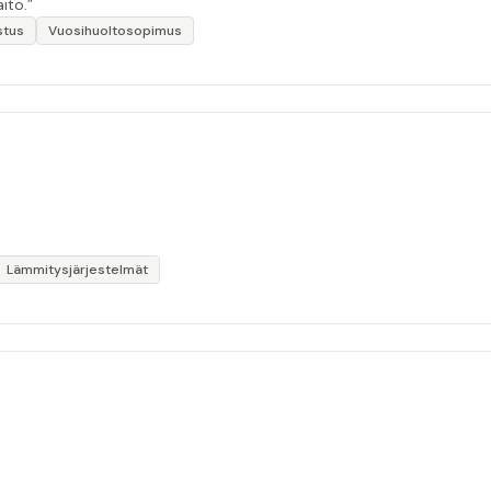
ito.”
stus
Vuosihuoltosopimus
Lämmitysjärjestelmät