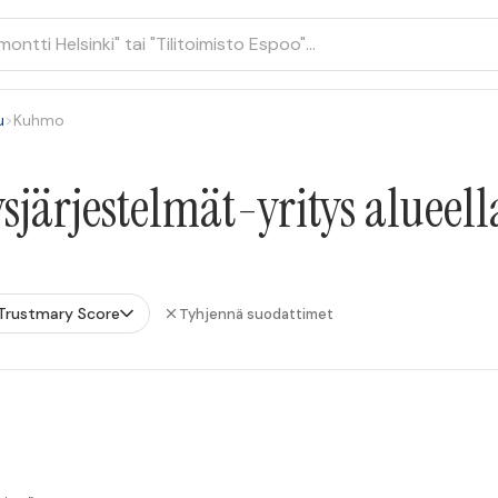
u
>
Kuhmo
järjestelmät-yritys aluee
Trustmary Score
Tyhjennä suodattimet