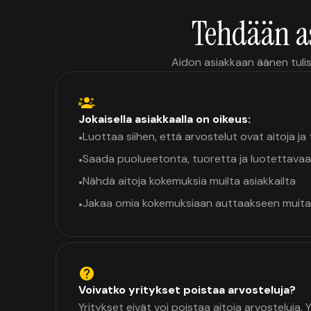
Tehdään a
Aidon asiakkaan äänen tulis
Jokaisella asiakkaalla on oikeus:
Luottaa siihen, että arvostelut ovat aitoja j
•
Saada puolueetonta, tuoretta ja luotettavaa
•
Nähdä aitoja kokemuksia muilta asiakkailta
•
Jakaa omia kokemuksiaan auttaakseen muita
•
Voivatko yritykset poistaa arvosteluja?
Yritykset eivät voi poistaa aitoja arvosteluja.