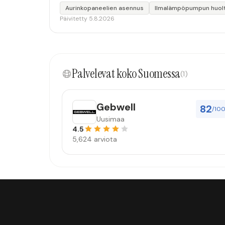
Aurinkopaneelien asennus
Ilmalämpöpumpun huol
Päivitetty 5.8.2026
Palvelevat koko Suomessa
(1)
Gebwell
82
/10
Uusimaa
4.5
5,624 arviota