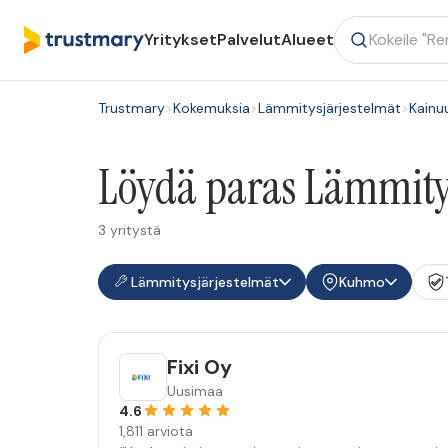
Yritykset
Palvelut
Alueet
Trustmary
>
Kokemuksia
>
Lämmitysjärjestelmät
>
Kainu
Löydä paras Lämmitys
3 yritystä
Lämmitysjärjestelmät
Kuhmo
Fixi Oy
Uusimaa
4.6
1,811 arviota