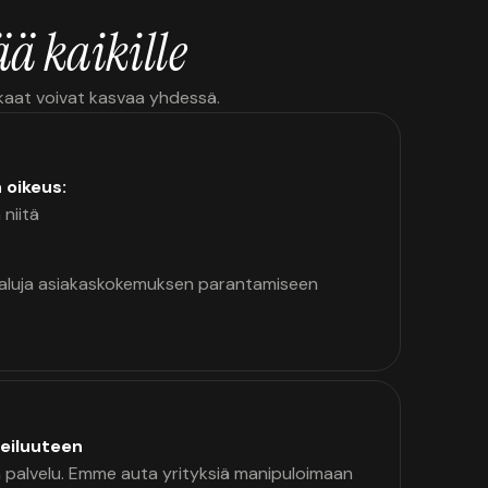
ä kaikille
kkaat voivat kasvaa yhdessä.
n oikeus:
 niitä
kaluja asiakaskokemuksen parantamiseen
eiluuteen
palvelu. Emme auta yrityksiä manipuloimaan