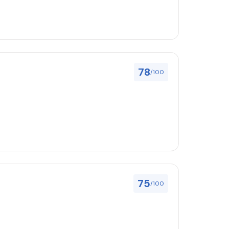
78
/100
75
/100