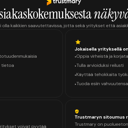
siakaskokemuksesta
näkyvä
i olla kaikkien saavutettavissa, jotta sekä yritykset että asia
Jokaisella yrityksellä o
a totuudenmukaisia
Oppia virheistä ja korjata
•
 tietoa
Tulla arvioiduksi reilusti
•
Käyttää tehokkaita työ
•
Tuoda esiin vahvuutensa
•
Trustmaryn sitoumus r
Trustmary on puolueeton 
 Yritykset voivat pyytää